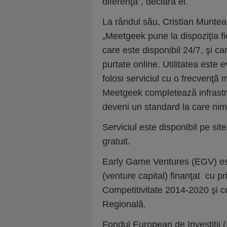
diferenţa”, declară el.
La rândul său, Cristian Munte
„Meetgeek pune la dispoziţia fi
care este disponibil 24/7, şi c
purtate online. Utilitatea este e
folosi serviciul cu o frecvenţă
Meetgeek completează infrastruc
deveni un standard la care nime
Serviciul este disponibil pe sit
gratuit.
Early Game Ventures (EGV) este 
(venture capital) finanţat cu p
Competitivitate 2014-2020 şi 
Regională.
Fondul European de Investiţii 