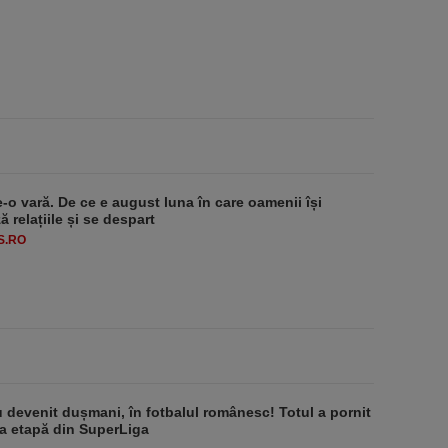
e-o vară. De ce e august luna în care oamenii își
 relațiile și se despart
S.RO
au devenit dușmani, în fotbalul românesc! Totul a pornit
ma etapă din SuperLiga