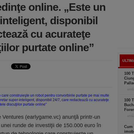
dinţe online. „Este un
inteligent, disponibil
ctează cu acurateţe
iilor purtate online”
ULTIM
100 T
Ciung
Palla
astă
100 T
Buche
Foren
e Ventures (earlygame.vc) anunţă printr-un
astă
unei runde de investiţii de 150.000 euro în
Cum 
imobi
rtup de tehnologie care construieşte un