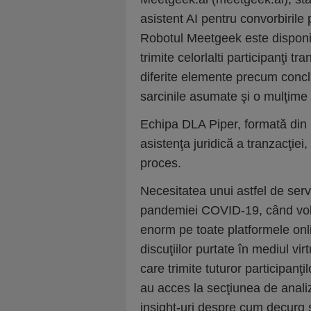
asistent AI pentru convorbiril
Robotul Meetgeek este disponibil
trimite celorlalti participanţi tr
diferite elemente precum concluz
sarcinile asumate şi o mulţime d
Echipa DLA Piper, formată din 
asistenţa juridică a tranzacţiei
proces.
Necesitatea unui astfel de servi
pandemiei COVID-19, când volu
enorm pe toate platformele onl
discuţiilor purtate în mediul vi
care trimite tuturor participanţi
au acces la secţiunea de analiz
insight-uri despre cum decurg şe