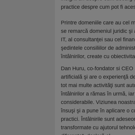
practice despre cum pot fi ace
Printre domeniile care au cel m
se remarcă domeniul juridic şi 
IT, al consultanţei sau cel fina
şedintele consiliilor de admini
întâlnirilor, create cu obiectivi
Dan Huru, co-fondator si CEO a
artificială şi are o experienţă 
tot mai multe activităţi sunt 
întâlnirilor a rămas în urmă, iar
considerabile. Viziunea noastra
însuşi şi a pune în aplicare o c
practici. Întâlnirile sunt adese
transformate cu ajutorul tehnolo