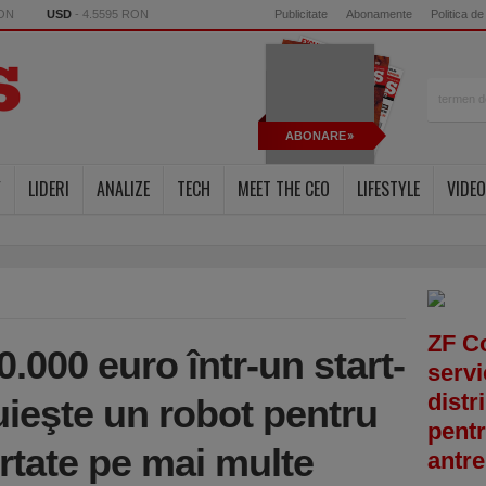
RON
USD
- 4.5595 RON
Publicitate
Abonamente
Politica de
ABONARE
Y
LIDERI
ANALIZE
TECH
MEET THE CEO
LIFESTYLE
VIDEO
ZF C
0.000 euro într-un start-
servi
distr
uieşte un robot pentru
pentr
rtate pe mai multe
antre