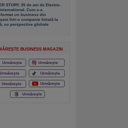
R STORY. 35 de ani de Electro-
 International. Cum s-a
sformat un business din
şani într-o companie listată la
ă, cu perspective globale
MĂREȘTE BUSINESS MAGAZIN
Urmărește
Urmărește
Urmărește
Urmărește
Urmărește
Urmărește
Urmărește