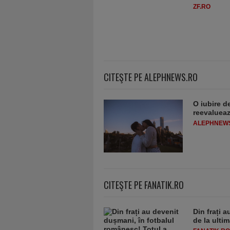
ZF.RO
CITEŞTE PE ALEPHNEWS.RO
O iubire d
reevaluează
ALEPHNEW
CITEŞTE PE FANATIK.RO
Din frați 
de la ulti