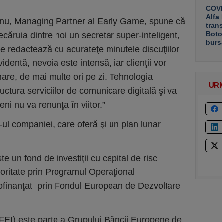
COVE
Alfa
anu, Managing Partner al Early Game, spune că
tran
Boto
ecăruia dintre noi un secretar super-inteligent,
burs
are redactează cu acurateţe minutele discuţiilor
videntă, nevoia este intensă, iar clienţii vor
 mare, de mai multe ori pe zi. Tehnologia
UR
tura serviciilor de comunicare digitală şi va
ni nu va renunţa în viitor.”
e-ul companiei, care oferă şi un plan lunar
un fond de investiţii cu capital de risc
rioritate prin Programul Operaţional
cofinanţat prin Fondul European de Dezvoltare
(FEI) este parte a Grupului Bǎncii Europene de