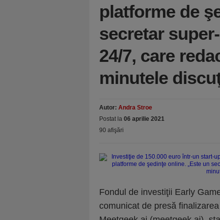
platforme de şe
secretar super-
24/7, care reda
minutele discuţ
Autor:
Andra Stroe
Postat la
06 aprilie 2021
90 afişări
Fondul de investiţii Early Gam
comunicat de presă finalizarea 
Meetgeek.ai (meetgeek.ai), sta