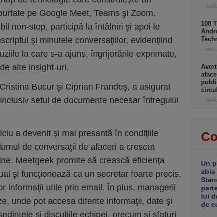
astă
e purtate pe Google Meet, Teams şi Zoom.
100 T
 non-stop, participă la întâlniri şi apoi le
Andro
anscriptul şi minutele conversaţiilor, evidenţiind
Tech
astă
iile la care s-a ajuns, îngrijorările exprimate,
e alte insight-uri.
Avert
aface
publi
Cristina Bucur şi Ciprian Frandeş, a asigurat
circ
, inclusiv setul de documente necesar întregului
astă
ciu a devenit şi mai presantă în condiţiile
Co
mul de conversaţii de afaceri a crescut
ine. Meetgeek promite să crească eficienţa
Un p
abia
rtual şi funcţionează ca un secretar foarte precis,
Stan
lor informaţii utile prin email. În plus, managerii
part
lui d
e, unde pot accesa diferite informaţii, date şi
de e
dinţele şi discuţiile echipei, precum şi sfaturi