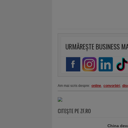
URMĂREȘTE BUSINESS M
Am mai scris despre:
online
,
convorbiri
,
dis
CITEŞTE PE ZF.RO
China deva