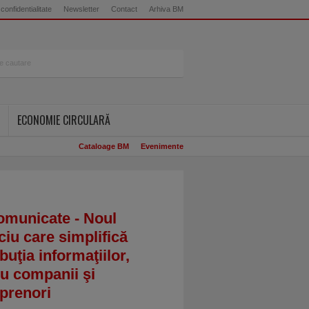
 confidentialitate
Newsletter
Contact
Arhiva BM
ECONOMIE CIRCULARĂ
Cataloage BM
Evenimente
omunicate - Noul
ciu care simplifică
ibuţia informaţiilor,
u companii şi
prenori