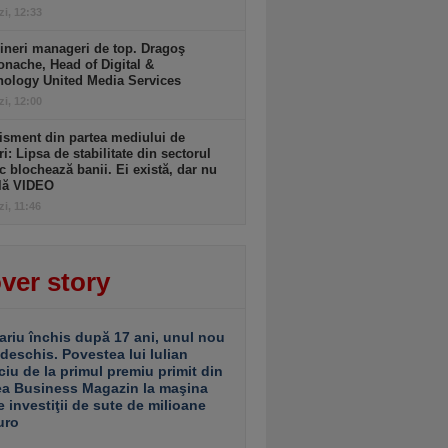
zi, 12:33
ineri manageri de top. Dragoş
nache, Head of Digital &
nology United Media Services
zi, 12:00
isment din partea mediului de
ri: Lipsa de stabilitate din sectorul
c blochează banii. Ei există, dar nu
ulă VIDEO
zi, 11:46
ver story
ariu închis după 17 ani, unul nou
 deschis. Povestea lui Iulian
ciu de la primul premiu primit din
ea Business Magazin la maşina
e investiţii de sute de milioane
uro