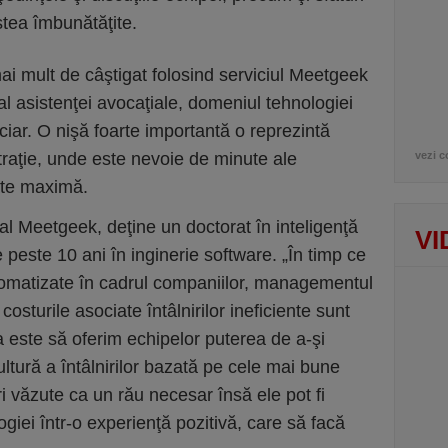
stea îmbunătăţite.
ai mult de câştigat folosind serviciul Meetgeek
al asistenţei avocaţiale, domeniul tehnologiei
nciar. O nişă foarte importantă o reprezintă
straţie, unde este nevoie de minute ale
vezi c
tate maximă.
l Meetgeek, deţine un doctorat în inteligenţă
VI
de peste 10 ani în inginerie software. „În timp ce
automatizate în cadrul companiilor, managementul
 costurile asociate întâlnirilor ineficiente sunt
 este să oferim echipelor puterea de a-şi
ultură a întâlnirilor bazată pe cele mai bune
ori văzute ca un rău necesar însă ele pot fi
giei într-o experienţă pozitivă, care să facă