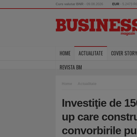
Curs valutar BNR
- 09.08.2026
EUR
- 5.2473 
HOME
ACTUALITATE
COVER STOR
REVISTA BM
Home
Actualitate
Investiţie de 15
up care constr
convorbirile pu