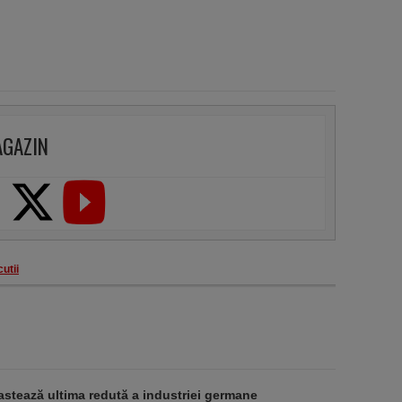
AGAZIN
cutii
stează ultima redută a industriei germane