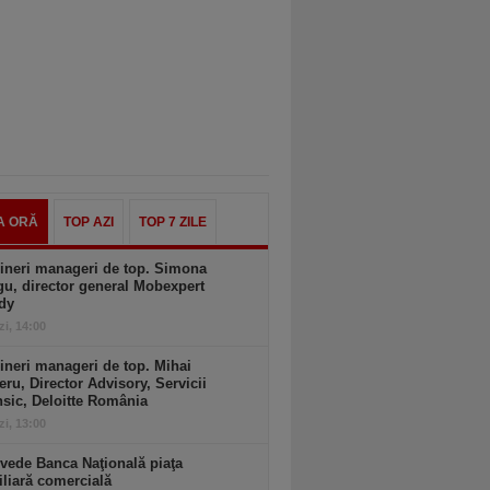
A ORĂ
TOP AZI
TOP 7 ZILE
ineri manageri de top. Simona
u, director general Mobexpert
dy
zi, 14:00
ineri manageri de top. Mihai
ru, Director Advisory, Servicii
sic, Deloitte România
zi, 13:00
vede Banca Naţională piaţa
liară comercială