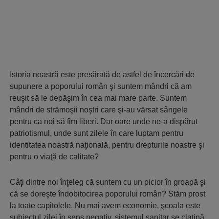
Istoria noastră este presărată de astfel de încercări de
supunere a poporului român şi suntem mândri că am
reuşit să le depăşim în cea mai mare parte. Suntem
mândri de strămoşii noştri care şi-au vărsat sângele
pentru ca noi să fim liberi. Dar oare unde ne-a dispărut
patriotismul, unde sunt zilele în care luptam pentru
identitatea noastră naţională, pentru drepturile noastre şi
pentru o viaţă de calitate?
Câţi dintre noi înţeleg că suntem cu un picior în groapă şi
că se doreşte îndobitocirea poporului român? Stăm prost
la toate capitolele. Nu mai avem economie, şcoala este
subiectul zilei în sens negativ, sistemul sanitar se clatină