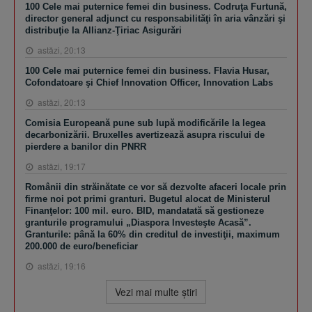
100 Cele mai puternice femei din business. Codruţa Furtună,
director general adjunct cu responsabilităţi în aria vânzări şi
distribuţie la Allianz-Ţiriac Asigurări
astăzi, 20:13
100 Cele mai puternice femei din business. Flavia Husar,
Cofondatoare şi Chief Innovation Officer, Innovation Labs
astăzi, 20:13
Comisia Europeană pune sub lupă modificările la legea
decarbonizării. Bruxelles avertizează asupra riscului de
pierdere a banilor din PNRR
astăzi, 19:17
Românii din străinătate ce vor să dezvolte afaceri locale prin
firme noi pot primi granturi. Bugetul alocat de Ministerul
Finanţelor: 100 mil. euro. BID, mandatată să gestioneze
granturile programului „Diaspora Investeşte Acasă”.
Granturile: până la 60% din creditul de investiţii, maximum
200.000 de euro/beneficiar
astăzi, 19:16
Vezi mai multe ştiri