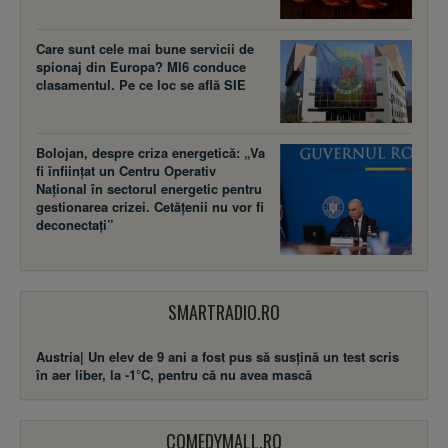
Care sunt cele mai bune servicii de
spionaj din Europa? MI6 conduce
clasamentul. Pe ce loc se află SIE
Bolojan, despre criza energetică: „Va
fi înființat un Centru Operativ
Național în sectorul energetic pentru
gestionarea crizei. Cetățenii nu vor fi
deconectați”
SMARTRADIO.RO
Austria| Un elev de 9 ani a fost pus să susţină un test scris
în aer liber, la -1°C, pentru că nu avea mască
COMEDYMALL.RO