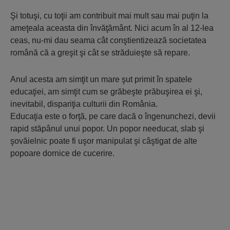
Şi totuşi, cu toţii am contribuit mai mult sau mai puţin la
ameţeala aceasta din învăţământ. Nici acum în al 12-lea
ceas, nu-mi dau seama cât conştientizează societatea
română că a greşit şi cât se străduieşte să repare.
Anul acesta am simţit un mare şut primit în spatele
educaţiei, am simţit cum se grăbeşte prăbuşirea ei şi,
inevitabil, dispariţia culturii din România.
Educaţia este o forţă, pe care dacă o îngenunchezi, devii
rapid stăpânul unui popor. Un popor needucat, slab şi
şovăielnic poate fi uşor manipulat şi câştigat de alte
popoare dornice de cucerire.