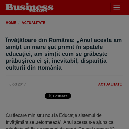
Desch
meniu
HOME
ACTUALITATE
Învăţătoare din România: „Anul acesta am
simţit un mare şut primit în spatele
educaţiei, am simţit cum se grăbeşte
prăbuşirea ei şi, inevitabil, dispariţia
culturii din România
6 oct 2017
ACTUALITATE
Cu fiecare ministru nou la Educaţie sistemul de
învăţământ se „reformează”. Anul acesta s-a ajuns ca