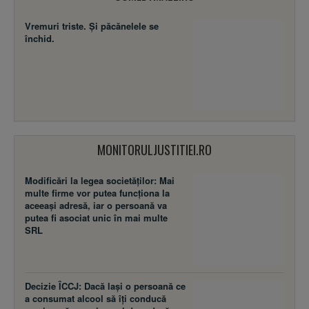
Vremuri triste. Şi păcănelele se
închid.
MONITORULJUSTITIEI.RO
Modificări la legea societăţilor: Mai
multe firme vor putea funcţiona la
aceeaşi adresă, iar o persoană va
putea fi asociat unic în mai multe
SRL
Decizie ÎCCJ: Dacă laşi o persoană ce
a consumat alcool să îţi conducă