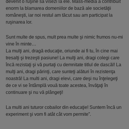
devenit o ruşine să visezi la ele. Mass-media a contribuit
enorm la blamarea domeniilor de bază ale societăţii
româneşti, iar noi restul am tăcut sau am participat la
ruşinarea lor.
Sunt multe de spus, mult prea multe şi nimic frumos nu-mi
vine în minte…
La mulţi ani, dragă educaţie, oriunde ai fi tu, în cine mai
tresalţi şi trezeşti pasiune! La mulţi ani, dragi colegi care
încă rezistaţi şi vă purtaţi cu demnitate titlul de dascăl! La
mulţi ani, dragi părinţi, care sunteţi alături în rezistenţa
noastră! La multi ani, dragi elevi, care deşi nu înţelegeţi
de ce vi se întâmplă vouă toate acestea, învăţaţi în
continuare şi nu vă plângeţi!
La multi ani tuturor cobailor din educaţie! Suntem încă un
experiment şi vom fi atât cât vom permite”.