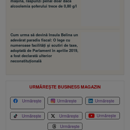
maşina, răspunzi penal doar dacă
alcoolemia şoferului trece de 0,80 g/l
Cum urma să devină Insula Belina un
adevărat paradis fiscal: O lege cu
numeroase facilităţi şi scutiri de taxe,
adoptată de Parlament în aprilie 2019,
a fost declarată ulterior
neconstituţională
URMĂREȘTE BUSINESS MAGAZIN
Urmărește
Urmărește
Urmărește
Urmărește
Urmărește
Urmărește
Urmărește