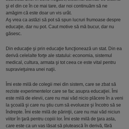
şi el din ce în ce mai tare, dar noi continuăm să ne
amăgim că este doar un vis urât.
Aş vrea ca astăzi să pot să spun lucruri frumoase despre
educaţie, dar nu pot. Caut motive să mă bucur, dar nu
găsesc.
Din educaţie şi prin educaţie funcţionează un stat. Din ea
derivă celelalte forţe ale statului: economia, sistemul
medical, cultura, armata şi tot ceea ce este vital pentru
supravieţuirea unei naţii.
Îmi este milă de colegii mei din sistem, care se zbat să
reziste experimentelor care se fac asupra educaţiei. Îmi
este milă de elevii, care nu mai văd nicio plăcere în a veni
la şcoală şi care nu ştiu cum să evolueze şi încotro să se
îndrepte. Îmi este milă de părinţii, care nu mai văd niciun
viitor în ţară pentru copiii lor. Îmi este milă de ţara asta,
care este ca un vas lăsat să plutească în derivă, fără