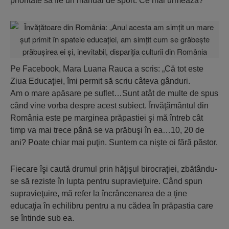
prioritate să fie un manual de sport. Ce mai urmează?
Pe Facebook, Mara Luana Rauca a scris: „Că tot este
Ziua Educaţiei, îmi permit să scriu câteva gânduri.
Am o mare apăsare pe suflet…Sunt atât de multe de spus
când vine vorba despre acest subiect. Învăţământul din
România este pe marginea prăpastiei şi mă întreb cât
timp va mai trece până se va prăbuşi în ea…10, 20 de
ani? Poate chiar mai puţin. Suntem ca nişte oi fără păstor.
Fiecare îşi caută drumul prin hăţişul birocraţiei, zbătându-
se să reziste în lupta pentru supravieţuire. Când spun
supravieţuire, mă refer la încrâncenarea de a ţine
educaţia în echilibru pentru a nu cădea în prăpastia care
se întinde sub ea.