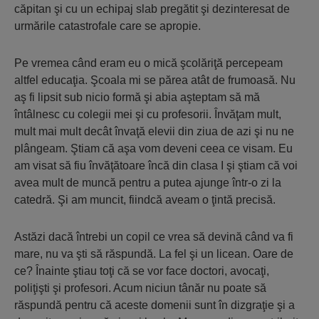
căpitan şi cu un echipaj slab pregătit şi dezinteresat de
urmările catastrofale care se apropie.
Pe vremea când eram eu o mică şcolăriţă percepeam
altfel educaţia. Şcoala mi se părea atât de frumoasă. Nu
aş fi lipsit sub nicio formă şi abia aşteptam să mă
întâlnesc cu colegii mei şi cu profesorii. Învăţam mult,
mult mai mult decât învaţă elevii din ziua de azi şi nu ne
plângeam. Ştiam că aşa vom deveni ceea ce visam. Eu
am visat să fiu învăţătoare încă din clasa I şi ştiam că voi
avea mult de muncă pentru a putea ajunge într-o zi la
catedră. Şi am muncit, fiindcă aveam o ţintă precisă.
Astăzi dacă întrebi un copil ce vrea să devină când va fi
mare, nu va şti să răspundă. La fel şi un licean. Oare de
ce? Înainte ştiau toţi că se vor face doctori, avocaţi,
poliţişti şi profesori. Acum niciun tânăr nu poate să
răspundă pentru că aceste domenii sunt în dizgraţie şi a