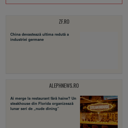
ZF.RO
China devastează ultima redută a
industriei germane
ALEPHNEWS.RO
Ai merge la restaurant fără haine? Un
steakhouse din Florida organizează
lunar seri de „nude dining”