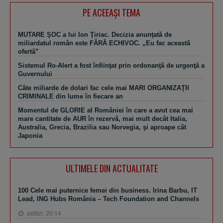
PE ACEEAŞI TEMA
MUTARE ŞOC a lui Ion Ţiriac. Decizia anunţată de
miliardatul român este FĂRĂ ECHIVOC. „Eu fac această
ofertă”
Sistemul Ro-Alert a fost înfiinţat prin ordonanţă de urgenţă a
Guvernului
Câte miliarde de dolari fac cele mai MARI ORGANIZAŢII
CRIMINALE din lume în fiecare an
Momentul de GLORIE al României în care a avut cea mai
mare cantitate de AUR în rezervă, mai mult decât Italia,
Australia, Grecia, Brazilia sau Norvegia, şi aproape cât
Japonia
ULTIMELE DIN ACTUALITATE
100 Cele mai puternice femei din business. Irina Barbu, IT
Lead, ING Hubs România – Tech Foundation and Channels
astăzi, 20:14