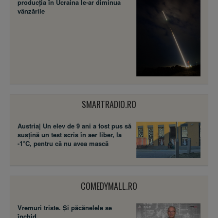
producția în Ucraina le-ar diminua
vânzările
SMARTRADIO.RO
Austria| Un elev de 9 ani a fost pus să
susţină un test scris în aer liber, la
-1°C, pentru că nu avea mască
COMEDYMALL.RO
Vremuri triste. Şi păcănelele se
închid.