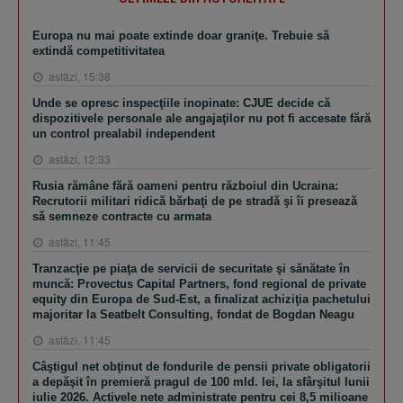
Europa nu mai poate extinde doar graniţe. Trebuie să
extindă competitivitatea
astăzi, 15:38
Unde se opresc inspecţiile inopinate: CJUE decide că
dispozitivele personale ale angajaţilor nu pot fi accesate fără
un control prealabil independent
astăzi, 12:33
Rusia rămâne fără oameni pentru războiul din Ucraina:
Recrutorii militari ridică bărbaţi de pe stradă şi îi presează
să semneze contracte cu armata
astăzi, 11:45
Tranzacţie pe piaţa de servicii de securitate şi sănătate în
muncă: Provectus Capital Partners, fond regional de private
equity din Europa de Sud-Est, a finalizat achiziţia pachetului
majoritar la Seatbelt Consulting, fondat de Bogdan Neagu
astăzi, 11:45
Câştigul net obţinut de fondurile de pensii private obligatorii
a depăşit în premieră pragul de 100 mld. lei, la sfârşitul lunii
iulie 2026. Activele nete administrate pentru cei 8,5 milioane