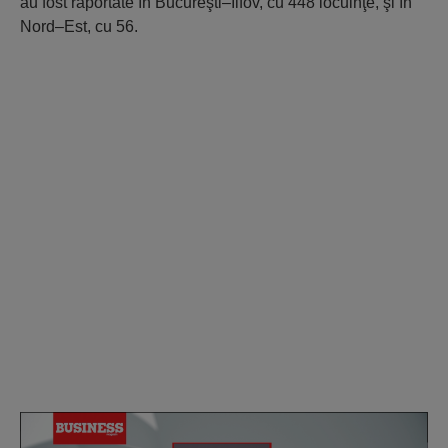
au fost raportate în Bucureşti–Ilfov, cu 448 locuinţe, şi în
Nord–Est, cu 56.