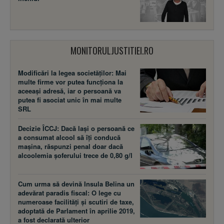
MONITORULJUSTITIEI.RO
Modificări la legea societăţilor: Mai
multe firme vor putea funcţiona la
aceeaşi adresă, iar o persoană va
putea fi asociat unic în mai multe
SRL
Decizie ÎCCJ: Dacă laşi o persoană ce
a consumat alcool să îţi conducă
maşina, răspunzi penal doar dacă
alcoolemia şoferului trece de 0,80 g/l
Cum urma să devină Insula Belina un
adevărat paradis fiscal: O lege cu
numeroase facilităţi şi scutiri de taxe,
adoptată de Parlament în aprilie 2019,
a fost declarată ulterior