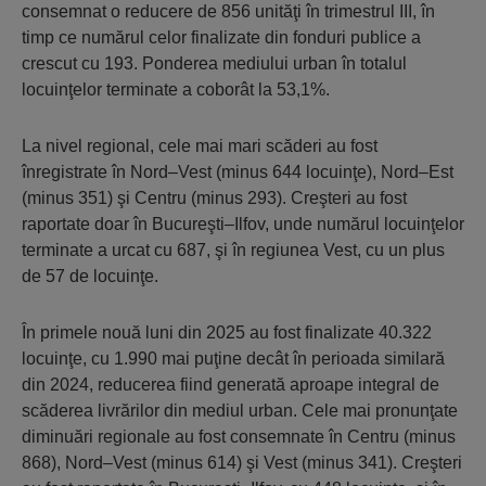
consemnat o reducere de 856 unităţi în trimestrul III, în
timp ce numărul celor finalizate din fonduri publice a
crescut cu 193. Ponderea mediului urban în totalul
locuinţelor terminate a coborât la 53,1%.
La nivel regional, cele mai mari scăderi au fost
înregistrate în Nord–Vest (minus 644 locuinţe), Nord–Est
(minus 351) şi Centru (minus 293). Creşteri au fost
raportate doar în Bucureşti–Ilfov, unde numărul locuinţelor
terminate a urcat cu 687, şi în regiunea Vest, cu un plus
de 57 de locuinţe.
În primele nouă luni din 2025 au fost finalizate 40.322
locuinţe, cu 1.990 mai puţine decât în perioada similară
din 2024, reducerea fiind generată aproape integral de
scăderea livrărilor din mediul urban. Cele mai pronunţate
diminuări regionale au fost consemnate în Centru (minus
868), Nord–Vest (minus 614) şi Vest (minus 341). Creşteri