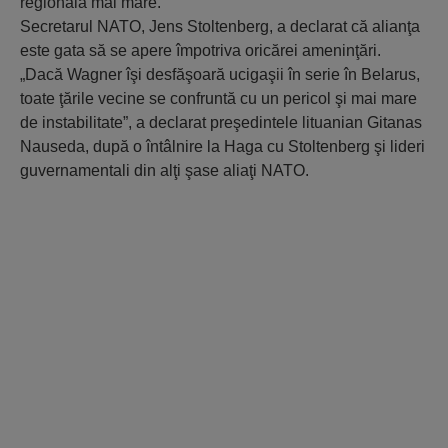
regională mai mare.
Secretarul NATO, Jens Stoltenberg, a declarat că alianţa
este gata să se apere împotriva oricărei ameninţări.
„Dacă Wagner îşi desfăşoară ucigaşii în serie în Belarus,
toate ţările vecine se confruntă cu un pericol şi mai mare
de instabilitate”, a declarat preşedintele lituanian Gitanas
Nauseda, după o întâlnire la Haga cu Stoltenberg şi lideri
guvernamentali din alţi şase aliaţi NATO.