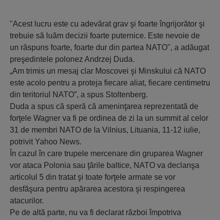
"Acest lucru este cu adevărat grav şi foarte îngrijorător şi
trebuie să luăm decizii foarte puternice. Este nevoie de
un răspuns foarte, foarte dur din partea NATO", a adăugat
preşedintele polonez Andrzej Duda.
„Am trimis un mesaj clar Moscovei şi Minskului că NATO
este acolo pentru a proteja fiecare aliat, fiecare centimetru
din teritoriul NATO”, a spus Stoltenberg.
Duda a spus că speră că ameninţarea reprezentată de
forţele Wagner va fi pe ordinea de zi la un summit al celor
31 de membri NATO de la Vilnius, Lituania, 11-12 iulie,
potrivit Yahoo News.
În cazul în care trupele mercenare din gruparea Wagner
vor ataca Polonia sau ţările baltice, NATO va declanşa
articolul 5 din tratat şi toate forţele armate se vor
desfăşura pentru apărarea acestora şi respingerea
atacurilor.
Pe de altă parte, nu va fi declarat război împotriva