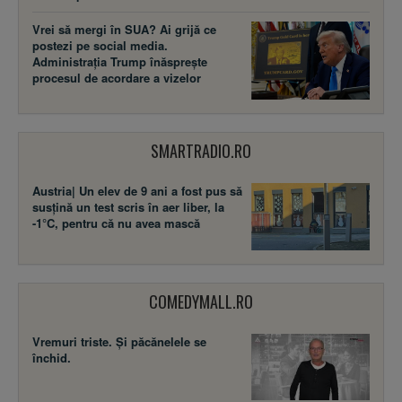
Vrei să mergi în SUA? Ai grijă ce
postezi pe social media.
Administrația Trump înăsprește
procesul de acordare a vizelor
SMARTRADIO.RO
Austria| Un elev de 9 ani a fost pus să
susţină un test scris în aer liber, la
-1°C, pentru că nu avea mască
COMEDYMALL.RO
Vremuri triste. Şi păcănelele se
închid.