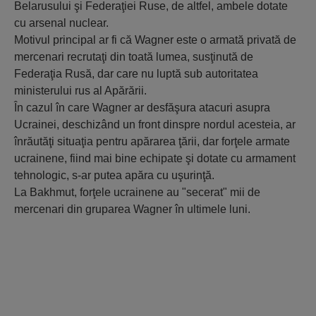
Belarusului şi Federaţiei Ruse, de altfel, ambele dotate
cu arsenal nuclear.
Motivul principal ar fi că Wagner este o armată privată de
mercenari recrutaţi din toată lumea, susţinută de
Federaţia Rusă, dar care nu luptă sub autoritatea
ministerului rus al Apărării.
În cazul în care Wagner ar desfăşura atacuri asupra
Ucrainei, deschizând un front dinspre nordul acesteia, ar
înrăutăţi situaţia pentru apărarea ţării, dar forţele armate
ucrainene, fiind mai bine echipate şi dotate cu armament
tehnologic, s-ar putea apăra cu uşurinţă.
La Bakhmut, forţele ucrainene au "secerat" mii de
mercenari din gruparea Wagner în ultimele luni.