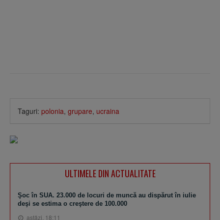
Taguri:
polonia
,
grupare
,
ucraina
ULTIMELE DIN ACTUALITATE
Şoc în SUA. 23.000 de locuri de muncă au dispărut în iulie
deşi se estima o creştere de 100.000
astăzi, 18:11