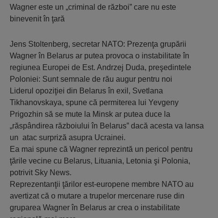
Wagner este un „criminal de război” care nu este
binevenit în ţară
Jens Stoltenberg, secretar NATO: Prezenţa grupării
Wagner în Belarus ar putea provoca o instabilitate în
regiunea Europei de Est. Andrzej Duda, preşedintele
Poloniei: Sunt semnale de rău augur pentru noi
Liderul opoziţiei din Belarus în exil, Svetlana
Tikhanovskaya, spune că permiterea lui Yevgeny
Prigozhin să se mute la Minsk ar putea duce la
„răspândirea războiului în Belarus” dacă acesta va lansa
un atac surpriză asupra Ucrainei.
Ea mai spune că Wagner reprezintă un pericol pentru
ţările vecine cu Belarus, Lituania, Letonia şi Polonia,
potrivit Sky News.
Reprezentanţii ţărilor est-europene membre NATO au
avertizat că o mutare a trupelor mercenare ruse din
gruparea Wagner în Belarus ar crea o instabilitate