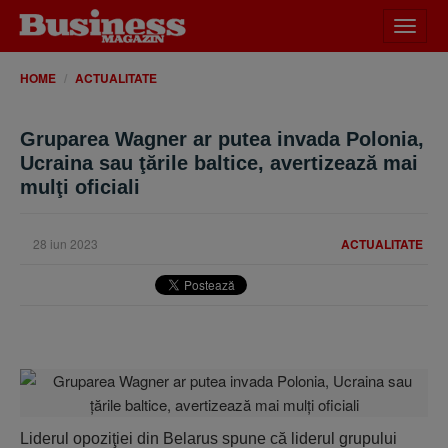
Desch
meniu
HOME
ACTUALITATE
Gruparea Wagner ar putea invada Polonia,
Ucraina sau ţările baltice, avertizează mai
mulţi oficiali
28 iun 2023
ACTUALITATE
Liderul opoziţiei din Belarus spune că liderul grupului