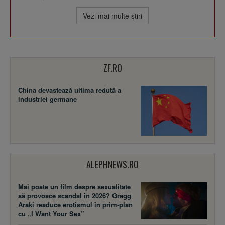
Vezi mai multe ştiri
ZF.RO
China devastează ultima redută a
industriei germane
ALEPHNEWS.RO
Mai poate un film despre sexualitate
să provoace scandal în 2026? Gregg
Araki readuce erotismul în prim-plan
cu „I Want Your Sex”