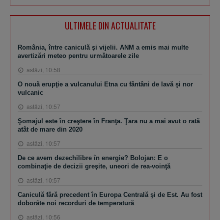
ULTIMELE DIN ACTUALITATE
România, între caniculă şi vijelii. ANM a emis mai multe
avertizări meteo pentru următoarele zile
astăzi, 10:58
O nouă erupţie a vulcanului Etna cu fântâni de lavă şi nor
vulcanic
astăzi, 10:57
Şomajul este în creştere în Franţa. Ţara nu a mai avut o rată
atât de mare din 2020
astăzi, 10:57
De ce avem dezechilibre în energie? Bolojan: E o
combinaţie de decizii greşite, uneori de rea-voinţă
astăzi, 10:57
Caniculă fără precedent în Europa Centrală şi de Est. Au fost
doborâte noi recorduri de temperatură
astăzi, 10:56