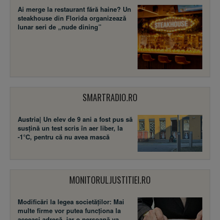
Ai merge la restaurant fără haine? Un
steakhouse din Florida organizează
lunar seri de „nude dining”
SMARTRADIO.RO
Austria| Un elev de 9 ani a fost pus să
susţină un test scris în aer liber, la
-1°C, pentru că nu avea mască
MONITORULJUSTITIEI.RO
Modificări la legea societăţilor: Mai
multe firme vor putea funcţiona la
aceeaşi adresă, iar o persoană va