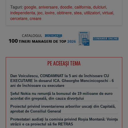
Taguri:
google
,
aniversare
,
doodle
,
california
,
dulciuri
,
independenta
,
joc
,
lovire
,
obtinere
,
stea
,
utilizatori
,
virtual
,
cercetare
,
creare
PE ACEEAŞI TEMA
Dan Voiculescu, CONDAMNAT la 5 ani de închisoare CU
EXECUTARE în dosarul ICA. Gheorghe Mencinicopschi - 6
ani de închisoare cu executare
Şeful Nokia nu renunţă la bonusul de 19 milioane de euro
acordat din greşeală, din cauza divorţului
Proiectul privind inventarierea arborilor uscaţi din Capitală,
aprobat de Consiliul General
Protestatari audiaţi la comisia privind Roşia Montană: Voinţa
străzii e ca proiectul să fie RETRAS