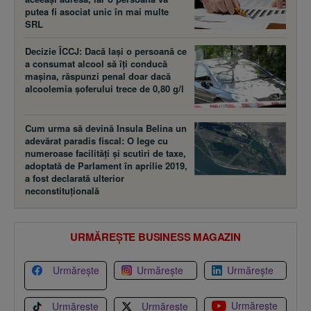
putea fi asociat unic în mai multe
SRL
Decizie ÎCCJ: Dacă laşi o persoană ce
a consumat alcool să îţi conducă
maşina, răspunzi penal doar dacă
alcoolemia şoferului trece de 0,80 g/l
Cum urma să devină Insula Belina un
adevărat paradis fiscal: O lege cu
numeroase facilităţi şi scutiri de taxe,
adoptată de Parlament în aprilie 2019,
a fost declarată ulterior
neconstituţională
URMĂREȘTE BUSINESS MAGAZIN
Urmărește
Urmărește
Urmărește
Urmărește
Urmărește
Urmărește