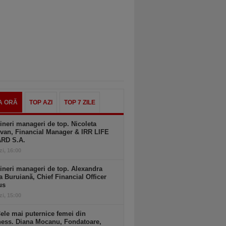
A ORĂ
TOP AZI
TOP 7 ZILE
ineri manageri de top. Nicoleta
van, Financial Manager & IRR LIFE
ARD S.A.
zi, 16:00
ineri manageri de top. Alexandra
a Buruiană, Chief Financial Officer
us
zi, 15:00
ele mai puternice femei din
ness. Diana Mocanu, Fondatoare,