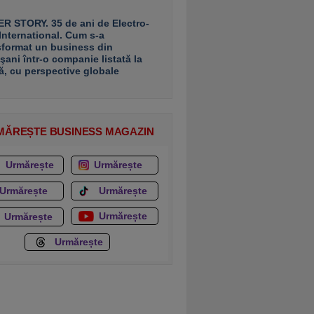
R STORY. 35 de ani de Electro-
 International. Cum s-a
sformat un business din
şani într-o companie listată la
ă, cu perspective globale
MĂREȘTE BUSINESS MAGAZIN
Urmărește
Urmărește
Urmărește
Urmărește
Urmărește
Urmărește
Urmărește