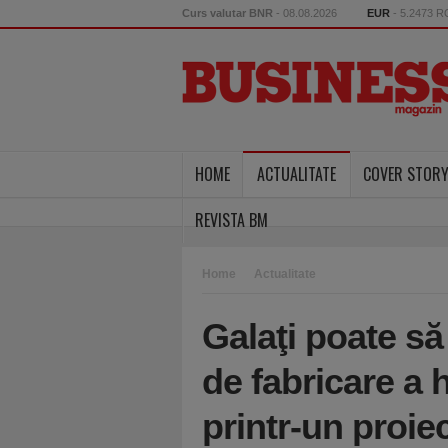
Curs valutar BNR
- 08.08.2026
EUR
- 5.2473 
HOME
ACTUALITATE
COVER STOR
REVISTA BM
Home
Actualitate
Galaţi poate să
de fabricare a 
printr-un proie