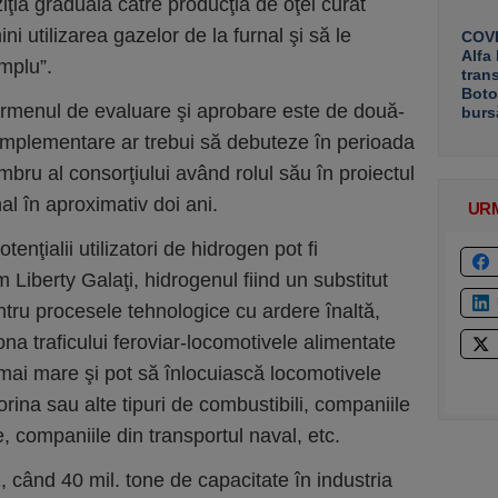
ţia graduală către producţia de oţel curat
i utilizarea gazelor de la furnal şi să le
COVE
Alfa
mplu”.
tran
Boto
ermenul de evaluare şi aprobare este de două-
burs
de implementare ar trebui să debuteze în perioada
bru al consorţiului având rolul său în proiectul
l în aproximativ doi ani.
UR
enţialii utilizatori de hidrogen pot fi
Liberty Galaţi, hidrogenul fiind un substitut
ntru procesele tehnologice cu ardere înaltă,
na traficului feroviar-locomotivele alimentate
mai mare şi pot să înlocuiască locomotivele
orina sau alte tipuri de combustibili, companiile
le, companiile din transportul naval, etc.
 când 40 mil. tone de capacitate în industria