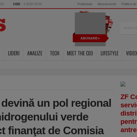
RON
USD
- 4.5595 RON
Publicitate
Abonamente
Politica de
ABONARE
Y
LIDERI
ANALIZE
TECH
MEET THE CEO
LIFESTYLE
VIDEO
ZF C
 devină un pol regional
servi
distr
hidrogenului verde
pentr
ct finanţat de Comisia
antre