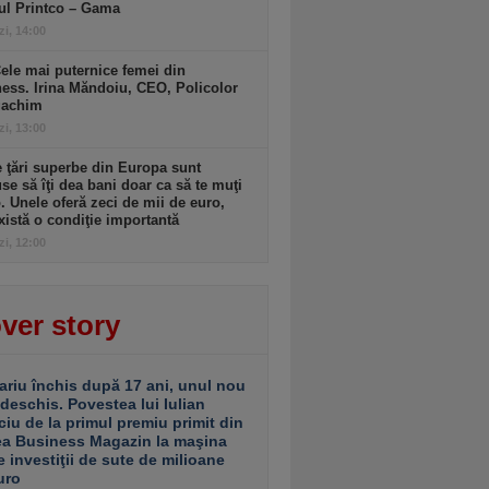
ul Printco – Gama
zi, 14:00
ele mai puternice femei din
ess. Irina Măndoiu, CEO, Policolor
gachim
zi, 13:00
 ţări superbe din Europa sunt
se să îţi dea bani doar ca să te muţi
. Unele oferă zeci de mii de euro,
xistă o condiţie importantă
zi, 12:00
ver story
ariu închis după 17 ani, unul nou
 deschis. Povestea lui Iulian
ciu de la primul premiu primit din
ea Business Magazin la maşina
e investiţii de sute de milioane
uro