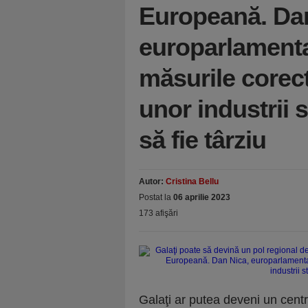
Europeană. Dan
europarlamenta
măsurile corec
unor industrii 
să fie târziu
Autor:
Cristina Bellu
Postat la
06 aprilie 2023
173 afişări
Galaţi ar putea deveni un centr