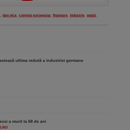
y
,
dan nica
,
comisia europeana
,
finantare
,
industrie
,
galati
,
stează ultima redută a industriei germane
essi a murit la 68 de ani
S.RO