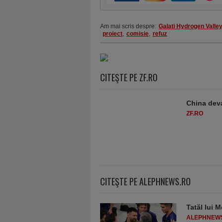
Am mai scris despre:
Galati Hydrogen Valle
proiect
,
comisie
,
refuz
CITEŞTE PE ZF.RO
China deva
ZF.RO
CITEŞTE PE ALEPHNEWS.RO
Tatăl lui M
ALEPHNEW