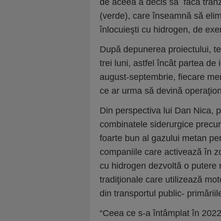
de aceea a decis să facă tranzi
(verde), care înseamnă să elimin
înlocuieşti cu hidrogen, de exe
După depunerea proiectului, t
trei luni, astfel încât partea 
august-septembrie, fiecare mem
ce ar urma să devină operaţiona
Din perspectiva lui Dan Nica, pot
combinatele siderurgice precum 
foarte bun al gazului metan pe
companiile care activează în zo
cu hidrogen dezvoltă o putere 
tradiţionale care utilizează mot
din transportul public- primării
“Ceea ce s-a întâmplat în 2022,