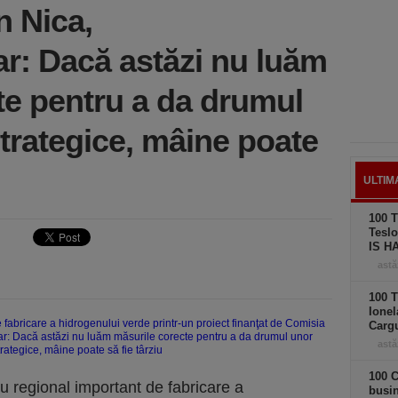
 Nica,
r: Dacă astăzi nu luăm
te pentru a da drumul
strategice, mâine poate
ULTIM
100 T
Teslo
IS H
astă
100 T
Ionel
Carg
astă
100 C
u regional important de fabricare a
busi