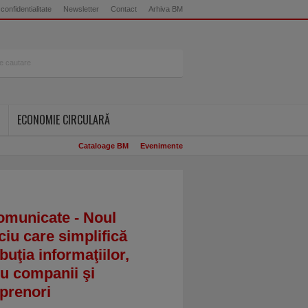
 confidentialitate
Newsletter
Contact
Arhiva BM
ECONOMIE CIRCULARĂ
Cataloage BM
Evenimente
omunicate - Noul
ciu care simplifică
ibuţia informaţiilor,
u companii şi
prenori