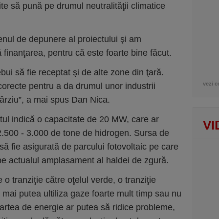
ite să pună pe drumul neutralităţii climatice
nul de depunere al proiectului şi am
finanţarea, pentru că este foarte bine făcut.
bui să fie receptat şi de alte zone din ţară.
vezi c
orecte pentru a da drumul unor industrii
târziu”, a mai spus Dan Nica.
ectul indică o capacitate de 20 MW, care ar
VI
2.500 - 3.000 de tone de hidrogen. Sursa de
 fie asigurată de parcului fotovoltaic pe care
 pe actualul amplasament al haldei de zgură.
o tranziţie către oţelul verde, o tranziţie
 mai putea ultiliza gaze foarte mult timp sau nu
i partea de energie ar putea să ridice probleme,