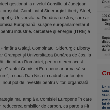
Grup
iect gestionat la nivelul Consiliului Judeţean
astă
ia oraşului, Combinatul Siderurgic Liberty Steel,
100 C
mpet şi Universitatea Dunărea de Jos, care ar
busin
– Or
 Comisia Europeană, susţine europarlamentarul
astă
entru industrie, cercetare şi energie (ITRE) a
Şapte
dispu
acolo
 Primăria Galaţi, Combinatul Siderurgic Liberty
dar e
ar Grampet şi Universitatea Dunărea de Jos, la
astă
tăţi din afara României, pentru a crea acest
ey. Grantul Comisiei Europene ar urma să se
Co
euro”, a spus Dan Nica în cadrul conferinţei
 noul pol de investiţii pentru viitor, organizată
Un p
abia
Stan
 strategia mai amplă a Comisiei Europene în care
part
lui d
n reducerea emisiilor de carbon, ca parte a Fit
de e