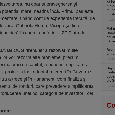
să îş
şi dezvoltarea, nu doar supravegherea şi
nicio
muncă
n potential mare, neatins încă. Primul pas este
învăţ
mentare, tinând cont de experienta trecută, de
astă
a declarat Gabriela Horga, Vicepreşedinte,
Mai m
nanciară în cadrul conferintei ZF Piaţa de
Româ
anual
„Ave
muncă
Avem 
cut, iar OUG ”trenulet” a rezolvat multe
antre
a 24 vor rezolva alte probleme, precum
astă
i majorări de capital, a punerii în aplicare a
Deşi 
est proiect a fost adoptat miercuri în Guverm şi
”safe
dobân
ru a trece şi în Parlament. Vom finaliza şi
ale S
stemul de fonduri, care prevedere simplificarea
astă
roducerea unei noi categorii de investitori, cel
Co
orga: