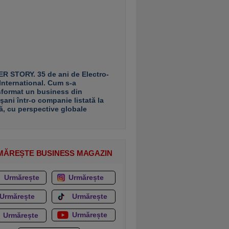
R STORY. 35 de ani de Electro-
 International. Cum s-a
sformat un business din
şani într-o companie listată la
ă, cu perspective globale
MĂREȘTE BUSINESS MAGAZIN
Urmărește
Urmărește
Urmărește
Urmărește
Urmărește
Urmărește