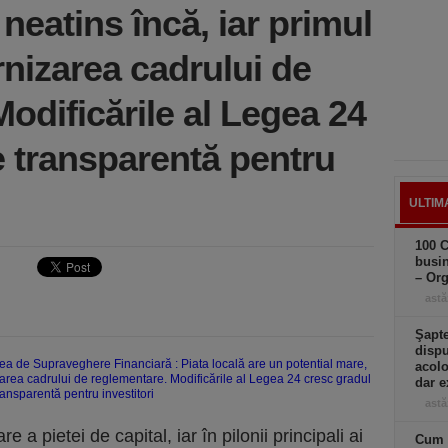
 neatins încă, iar primul
nizarea cadrului de
odificările al Legea 24
e transparentă pentru
ULTIM
100 C
busin
– Or
astă
Şapte
dispu
acolo
dar e
astă
 a pietei de capital, iar în pilonii principali ai
Cum a