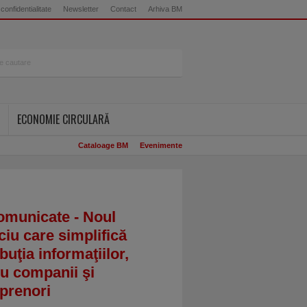
 confidentialitate
Newsletter
Contact
Arhiva BM
ECONOMIE CIRCULARĂ
Cataloage BM
Evenimente
omunicate - Noul
ciu care simplifică
ibuţia informaţiilor,
u companii şi
prenori