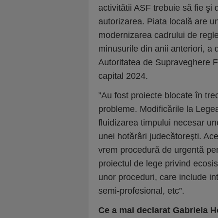
activitătii ASF trebuie să fie 
autorizarea. Piata locală are u
modernizarea cadrului de regle
minusurile din anii anteriori, 
Autoritatea de Supraveghere Fi
capital 2024.
”Au fost proiecte blocate în tre
probleme. Modificările la Lege
fluidizarea timpului necesar une
unei hotărâri judecătoreşti. Ac
vrem procedură de urgentă pent
proiectul de lege privind ecosi
unor proceduri, care include int
semi-profesional, etc”.
Ce a mai declarat Gabriela H