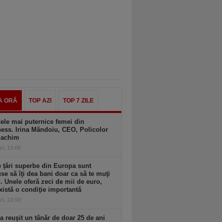
A ORĂ
TOP AZI
TOP 7 ZILE
ele mai puternice femei din
ess. Irina Măndoiu, CEO, Policolor
gachim
zi, 13:00
 ţări superbe din Europa sunt
se să îţi dea bani doar ca să te muţi
. Unele oferă zeci de mii de euro,
xistă o condiţie importantă
zi, 12:00
 reuşit un tânăr de doar 25 de ani