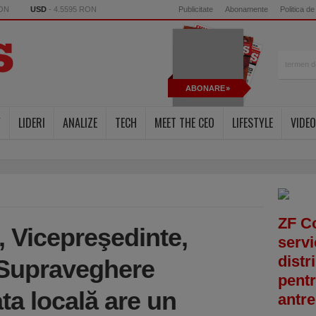
RON
USD
- 4.5595 RON
Publicitate
Abonamente
Politica de
ABONARE
Y
LIDERI
ANALIZE
TECH
MEET THE CEO
LIFESTYLE
VIDEO
ZF C
, Vicepreşedinte,
servi
distr
 Supraveghere
pentr
ata locală are un
antre