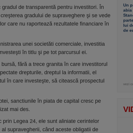
Un p
 gradul de transparentă pentru investitori. În
abia
creşterea gradului de supraveghere şi se vede
Stan
part
or care nu raportează rezultatele financiare în
lui d
de e
istrarea unei societăti comerciale, investitia
vesteşti în titlu şi pe tot parcursul ei.
bursă, fără a trece granita în care investitorul
pectate drepturile, dreptul la informatii, el
ul în care investeşte, să citească prospectul
vezi c
tei, sanctiunile în piata de capital cresc pe
VI
izat mai des.
 prin Legea 24, ele sunt aliniate cerintelor
al supravegherii, când aceste obligatii de