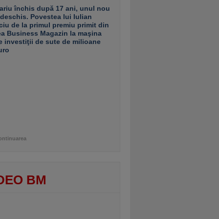
ariu închis după 17 ani, unul nou
 deschis. Povestea lui Iulian
ciu de la primul premiu primit din
ea Business Magazin la maşina
e investiţii de sute de milioane
uro
ontinuarea
DEO BM