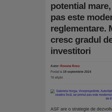
potential mare,
pas este moder
reglementare. M
cresc gradul d
investitori
Autor:
Roxana Rosu
Postat la
19 septembrie 2024
78 afişări
ASF are o strategie de dezvoltare