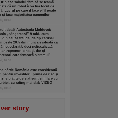
i tripleze salariul fără să se teamă
dată că un robot îi va lua locul de
. Lucrul pe care îl face el îl poate
a şi face majoritatea oamenilor
zi, 10:40
ult decât Autostrada Moldovei:
nia „sângerează” 9 mld. euro
. din cauza fraudei de tip carusel.
m peste 20% din muncă evaluată ca
 nedeclarată, deci nefiscalizată.
antreprenori cinstiţi, dar şi
prenori care fentează sistemul”
zi, 10:38
pe hârtie România este considerată
” pentru investitori, prima de risc şi
zile plătite de stat sunt similare cu
erbiei, cu rating mai slab VIDEO
zi, 10:37
ver story