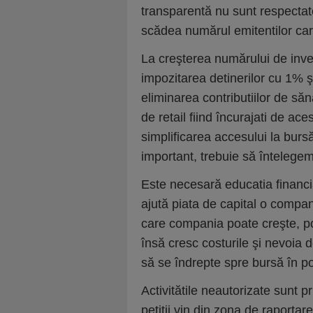
transparentă nu sunt respectat
scădea numărul emitentilor care
La creşterea numărului de invest
impozitarea detinerilor cu 1% şi
eliminarea contributiilor de săn
de retail fiind încurajati de aces
simplificarea accesului la bursă
important, trebuie să întelege
Este necesară educatia financ
ajută piata de capital o compan
care compania poate creşte, po
însă cresc costurile şi nevoia 
să se îndrepte spre bursă în po
Activitătile neautorizate sunt 
petitii vin din zona de raportar