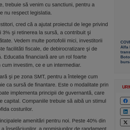
e, trebuie să venim cu sanctiuni, pentru a
 nu respect legislatia.
itori, cred că a ajutat proiectul de lege privind
 3% şi retinerea la sursă, a contribuit şi
ătate. Vedem multe portofolii mici, investitorii
COVE
Alfa
te facilităti fiscale, de debirocratizare şi de
tran
. Educatia financiară are un rol foarte
Boto
burs
m cum investim, ce e un intermediar.
iară şi pe zona SMT, pentru a întelege cum
ie ca sursă de finantare. Este o modalitate prin
UR
ate implementa principii de guvernantă, care
de capital. Companiile trebuie să aibă un stimul
fida costurilor.
principalele amenitări pentru noi. Peste 40% din
e a înşelăciunilor, a promisiunilor de randament