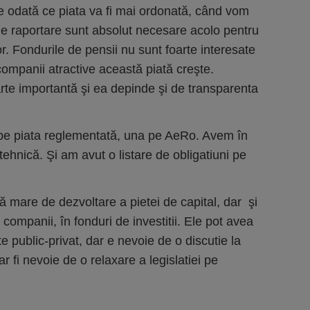
 odată ce piata va fi mai ordonată, când vom
e raportare sunt absolut necesare acolo pentru
or. Fondurile de pensii nu sunt foarte interesate
ompanii atractive această piată creşte.
oarte importantă şi ea depinde şi de transparenta
 pe piata reglementată, una pe AeRo. Avem în
 tehnică. Şi am avut o listare de obligatiuni pe
ă mare de dezvoltare a pietei de capital, dar şi
companii, în fonduri de investitii. Ele pot avea
e public-privat, dar e nevoie de o discutie la
 fi nevoie de o relaxare a legislatiei pe