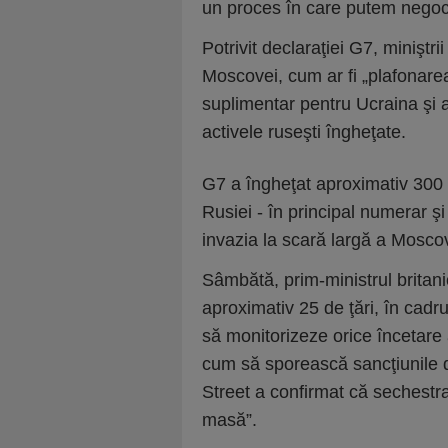
un proces în care putem negoc
Potrivit declaraţiei G7, miniştr
Moscovei, cum ar fi „plafonarea 
suplimentar pentru Ucraina şi al
activele ruseşti îngheţate.
G7 a îngheţat aproximativ 300 
Rusiei - în principal numerar ş
invazia la scară largă a Moscov
Sâmbătă, prim-ministrul britani
aproximativ 25 de ţări, în cadrul 
să monitorizeze orice încetare
cum să sporească sancţiunile 
Street a confirmat că sechestra
masă”.