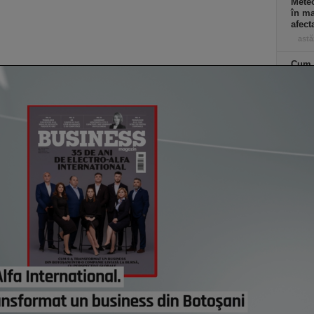
Meteo
în ma
afect
astă
Cum a
Alexa
Vorbi
finan
cursu
creşt
rece
astă
Co
Un p
abia
Stan
part
lui d
de e