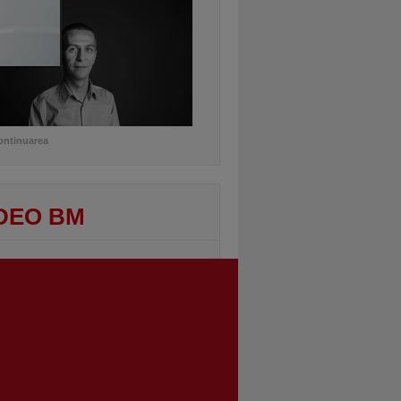
ontinuarea
DEO BM