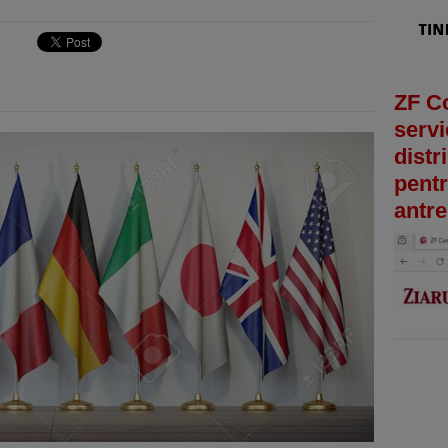
ZF C
servi
distr
pentr
antre