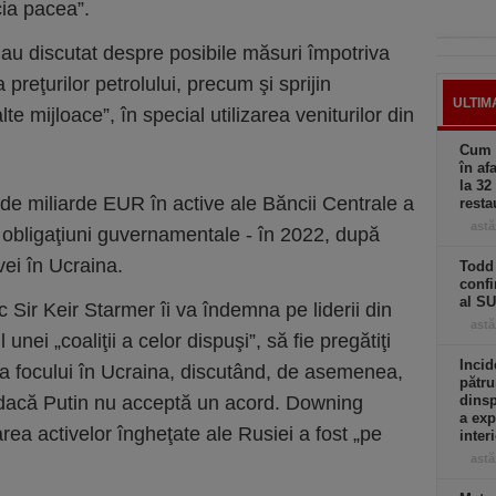
ia pacea”.
ii au discutat despre posibile măsuri împotriva
preţurilor petrolului, precum şi sprijin
ULTIM
te mijloace”, în special utilizarea veniturilor din
Cum a
în af
la 32
de miliarde EUR în active ale Băncii Centrale a
resta
astă
i obligaţiuni guvernamentale - în 2022, după
ei în Ucraina.
Todd 
confi
al S
c Sir Keir Starmer îi va îndemna pe liderii din
astă
unei „coaliţii a celor dispuşi”, să fie pregătiţi
Incid
 a focului în Ucraina, discutând, de asemenea,
pătru
dacă Putin nu acceptă un acord. Downing
dinsp
a exp
rea activelor îngheţate ale Rusiei a fost „pe
inter
astă