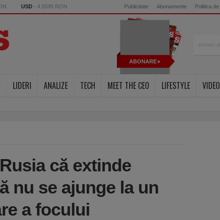
RON
USD
- 4.5595 RON
Publicitate
Abonamente
Politica de
ABONARE
Y
LIDERI
ANALIZE
TECH
MEET THE CEO
LIFESTYLE
VIDEO
 Rusia că extinde
ă nu se ajunge la un
re a focului