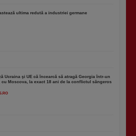
stează ultima redută a industriei germane
ă Ucraina şi UE că încearcă să atragă Georgia într-un
 cu Moscova, la exact 18 ani de la conflictul sângeros
S.RO