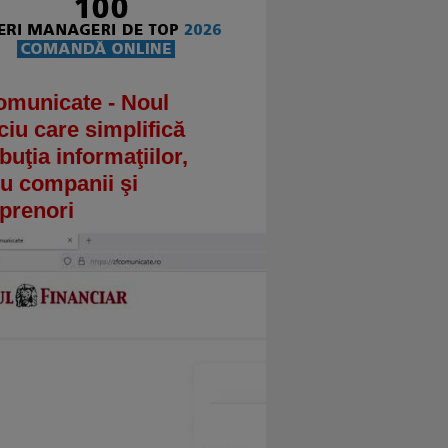
omunicate - Noul
ciu care simplifică
ibuţia informaţiilor,
u companii şi
prenori