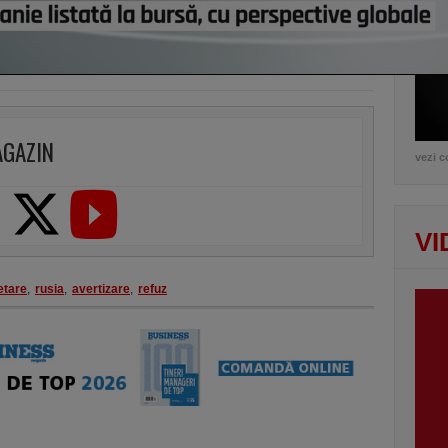
AGAZIN
vezi c
VI
etare
,
rusia
,
avertizare
,
refuz