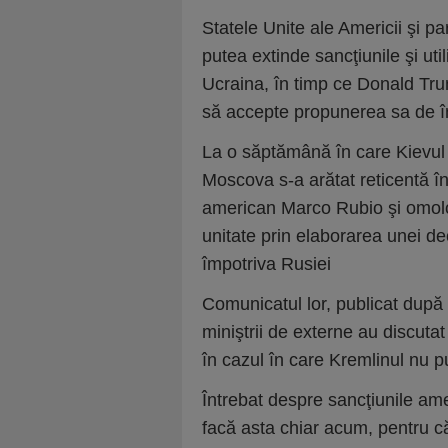
Statele Unite ale Americii şi p
putea extinde sancţiunile şi util
Ucraina, în timp ce Donald Tru
să accepte propunerea sa de în
La o săptămână în care Kievul a
Moscova s-a arătat reticentă în
american Marco Rubio şi omolog
unitate prin elaborarea unei de
împotriva Rusiei
Comunicatul lor, publicat dup
miniştrii de externe au discut
în cazul în care Kremlinul nu p
Întrebat despre sancţiunile am
facă asta chiar acum, pentru c