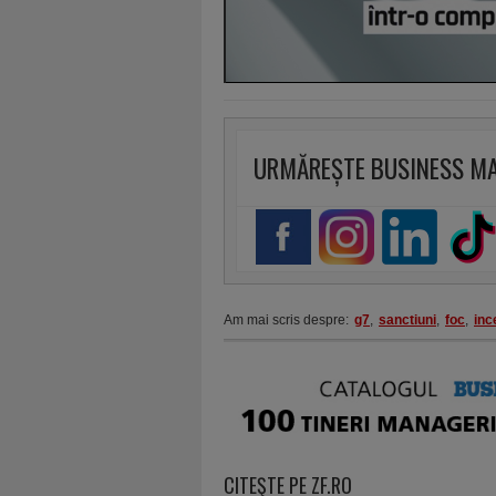
URMĂREȘTE BUSINESS M
Am mai scris despre:
g7
,
sanctiuni
,
foc
,
inc
CITEŞTE PE ZF.RO