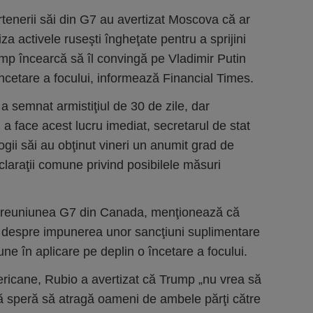
artenerii săi din G7 au avertizat Moscova că ar
iza activele ruseşti îngheţate pentru a sprijini
mp încearcă să îl convingă pe Vladimir Putin
cetare a focului, informează Financial Times.
 semnat armistiţiul de 30 de zile, dar
 a face acest lucru imediat, secretarul de stat
ii săi au obţinut vineri un anumit grad de
claraţii comune privind posibilele măsuri
ă reuniunea G7 din Canada, menţionează că
at despre impunerea unor sancţiuni suplimentare
une în aplicare pe deplin o încetare a focului.
ericane, Rubio a avertizat că Trump „nu vrea să
ă speră să atragă oameni de ambele părţi către