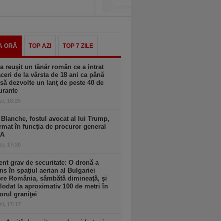
A ORĂ
TOP AZI
TOP 7 ZILE
 reuşit un tânăr român ce a intrat
aceri de la vârsta de 18 ani ca până
 să dezvolte un lanţ de peste 40 de
urante
zi, 18:25
Blanche, fostul avocat al lui Trump,
rmat în funcţia de procuror general
UA
zi, 17:20
ent grav de securitate: O dronă a
ns în spaţiul aerian al Bulgariei
re România, sâmbătă dimineaţă, şi
lodat la aproximativ 100 de metri în
iorul graniţei
zi, 17:17