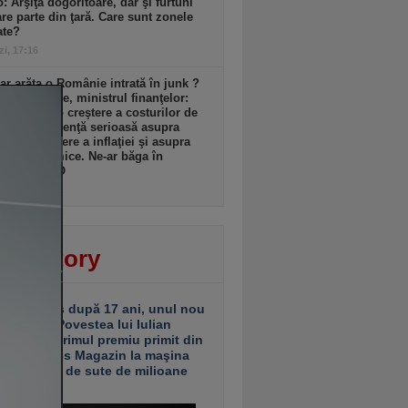
: Arşiţă dogoritoare, dar şi furtuni
re parte din ţară. Care sunt zonele
ate?
zi, 17:16
r arăta o Românie intrată în junk ?
ndru Nazare, ministrul finanţelor:
m despre o creştere a costurilor de
ţare, o influenţă serioasă asupra
lui, o creştere a inflaţiei şi asupra
erii economice. Ne-ar băga în
siune VIDEO
zi, 17:13
ver story
ariu închis după 17 ani, unul nou
 deschis. Povestea lui Iulian
ciu de la primul premiu primit din
ea Business Magazin la maşina
e investiţii de sute de milioane
uro