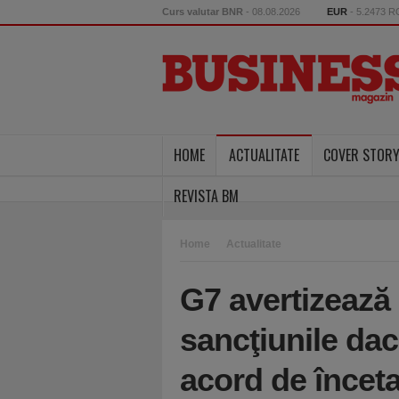
Curs valutar BNR
- 08.08.2026
EUR
- 5.2473 
HOME
ACTUALITATE
COVER STOR
REVISTA BM
Home
Actualitate
G7 avertizează
sancţiunile dac
acord de înceta