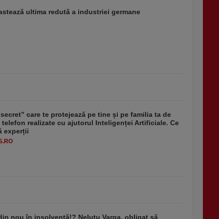
stează ultima redută a industriei germane
secret” care te protejează pe tine și pe familia ta de
 telefon realizate cu ajutorul Inteligenței Artificiale. Ce
 experții
S.RO
din nou în insolvență!? Neluțu Varga, obligat să