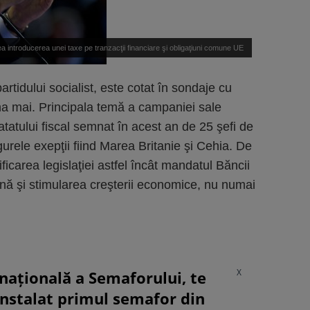
a introducerea unei taxe pe tranzacţii financiare şi obligaţiuni comune UE
rtidului socialist, este cotat în sondaje cu
una mai. Principala temă a campaniei sale
atatului fiscal semnat în acest an de 25 şefi de
urele exepţii fiind Marea Britanie şi Cehia. De
carea legislaţiei astfel încât mandatul Băncii
ă şi stimularea creşterii economice, nu numai
X
rnațională a Semaforului, te
instalat primul semafor din