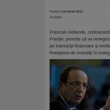
Postat la
19 martie 2012
29 afişări
Francois Hollande, contracandi
Franţei, promite că va renegoci
pe tranzacţii financiare şi em
finanţarea de investiţii în ener