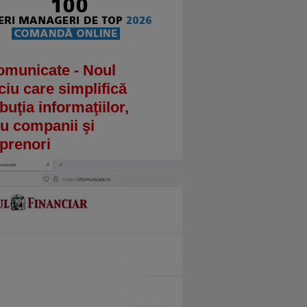
omunicate - Noul
ciu care simplifică
ibuţia informaţiilor,
u companii şi
prenori