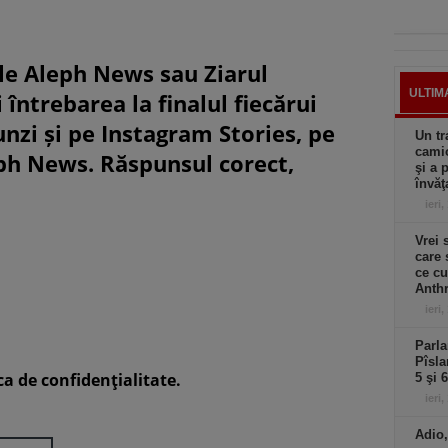
le Aleph News sau Ziarul
ULTIM
 întrebarea la finalul fiecărui
unzi și pe Instagram Stories, pe
Un tr
camio
eph News. Răspunsul corect,
şi a 
învăţ
ieri,
Vrei 
care 
ce cu
Anthr
ieri,
Parla
Pîsla
ca de confidenţialitate.
5 şi 
ieri,
Adio,