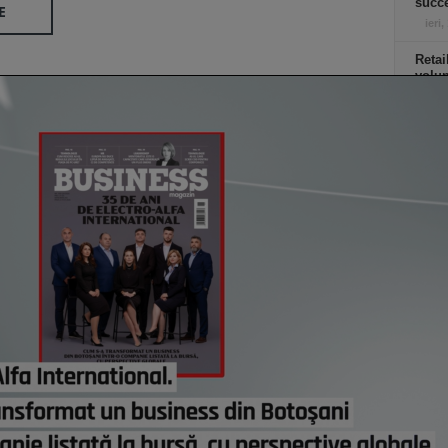
succe
E
ieri,
Retai
volu
de e
opreş
magaz
ieri,
Co
Un p
abia
Stan
part
lui d
de e