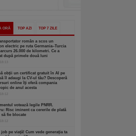
A ORĂ
TOP AZI
TOP 7 ZILE
ansportator român a scos un
n electric pe ruta Germania–Turcia
parcurs 26.000 de kilometri. Ce a
at după primele două luni
 18:13
să obţii un certificat gratuit în AI pe
să îl adaugi la CV-ul tău? Descoperă
rsuri online îţi oferă compania
opic de anul acesta
 18:12
mentul votează legile PNRR.
ru: Risc iminent ca cererile de plată
6 să fie blocate
 18:12
 job pe viaţă! Cum vede generaţia ta