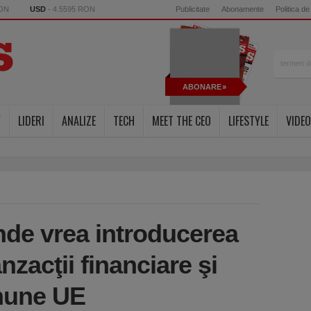
RON
USD
- 4.5595 RON
Publicitate
Abonamente
Politica de
ABONARE
Y
LIDERI
ANALIZE
TECH
MEET THE CEO
LIFESTYLE
VIDEO
nde vrea introducerea
nzacţii financiare şi
mune UE