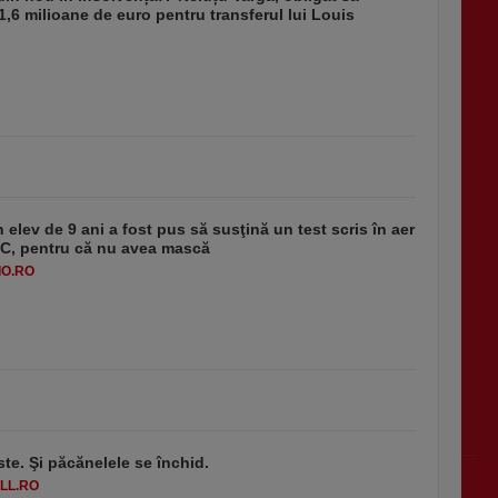
1,6 milioane de euro pentru transferul lui Louis
 elev de 9 ani a fost pus să susţină un test scris în aer
-1°C, pentru că nu avea mască
O.RO
ste. Şi păcănelele se închid.
LL.RO