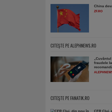
China deva
ZF.RO
CITEŞTE PE ALEPHNEWS.RO
„Cuvântul 
fraudele la
recomandă
ALEPHNEW
CITEŞTE PE FANATIK.RO
CFR Cluj, 