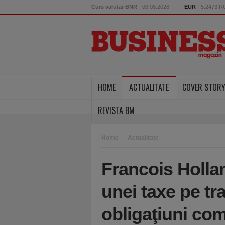
Curs valutar BNR
- 06.08.2026
EUR
- 5.2473 
HOME
ACTUALITATE
COVER STOR
REVISTA BM
Home
Actualitate
Francois Holla
unei taxe pe tra
obligaţiuni co