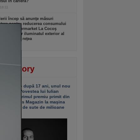
sul în carieră?
 18:11
lerii încep să anunţe măsuri
ntare pentru reducerea consumului
nergie. Supermarket La Cocoş
te temporar iluminatul exterior al
inelor din reţea
 18:11
ver story
ariu închis după 17 ani, unul nou
 deschis. Povestea lui Iulian
ciu de la primul premiu primit din
ea Business Magazin la maşina
e investiţii de sute de milioane
uro