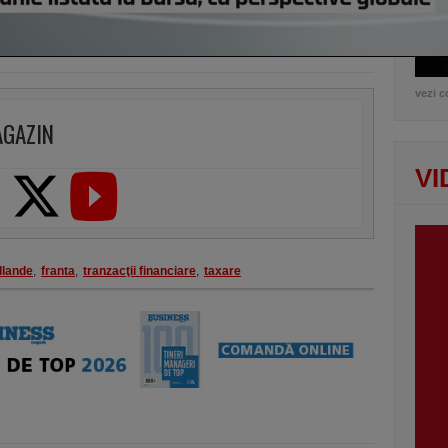
vezi c
AGAZIN
VI
llande
,
franta
,
tranzacţii financiare
,
taxare