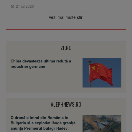
21 iul 2026
Vezi mai multe ştiri
ZF.RO
China devastează ultima redută a
industriei germane
ALEPHNEWS.RO
O dronă a intrat din România în
Bulgaria și a explodat lângă graniță,
anunță Premierul bulagr Radev: