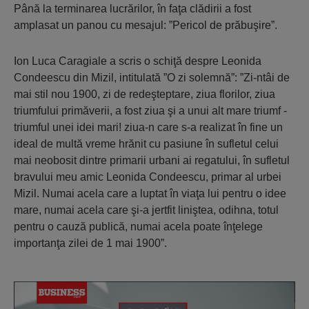
Până la terminarea lucrărilor, în faţa clădirii a fost
amplasat un panou cu mesajul: ”Pericol de prăbuşire”.
Ion Luca Caragiale a scris o schiţă despre Leonida
Condeescu din Mizil, intitulată ”O zi solemnă”: ”Zi-ntâi de
mai stil nou 1900, zi de redeşteptare, ziua florilor, ziua
triumfului primăverii, a fost ziua şi a unui alt mare triumf -
triumful unei idei mari! ziua-n care s-a realizat în fine un
ideal de multă vreme hrănit cu pasiune în sufletul celui
mai neobosit dintre primarii urbani ai regatului, în sufletul
bravului meu amic Leonida Condeescu, primar al urbei
Mizil. Numai acela care a luptat în viaţa lui pentru o idee
mare, numai acela care şi-a jertfit liniştea, odihna, totul
pentru o cauză publică, numai acela poate înţelege
importanţa zilei de 1 mai 1900”.