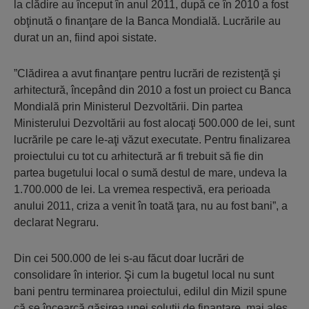
la clădire au început în anul 2011, după ce în 2010 a fost
obţinută o finanţare de la Banca Mondială. Lucrările au
durat un an, fiind apoi sistate.
”Clădirea a avut finanţare pentru lucrări de rezistenţă şi
arhitectură, începând din 2010 a fost un proiect cu Banca
Mondială prin Ministerul Dezvoltării. Din partea
Ministerului Dezvoltării au fost alocaţi 500.000 de lei, sunt
lucrările pe care le-aţi văzut executate. Pentru finalizarea
proiectului cu tot cu arhitectură ar fi trebuit să fie din
partea bugetului local o sumă destul de mare, undeva la
1.700.000 de lei. La vremea respectivă, era perioada
anului 2011, criza a venit în toată ţara, nu au fost bani”
, a
declarat Negraru.
Din cei 500.000 de lei s-au făcut doar lucrări de
consolidare în interior. Şi cum la bugetul local nu sunt
bani pentru terminarea proiectului, edilul din Mizil spune
că se încearcă găsirea unei soluţii de finanţare, mai ales