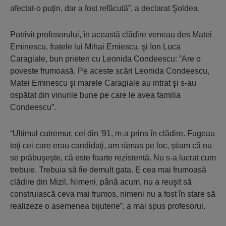
afectat-o puţin, dar a fost refăcută
”, a declarat Şoldea.
Potrivit profesorului, în această clădire veneau des Matei
Eminescu, fratele lui Mihai Emiescu, şi Ion Luca
Caragiale, bun prieten cu Leonida Condeescu: ”Are o
poveste frumoasă. Pe aceste scări Leonida Condeescu,
Matei Eminescu şi marele Caragiale au intrat şi s-au
ospătat din vinurile bune pe care le avea familia
Condeescu”.
“Ultimul cutremur, cel din '91, m-a prins în clădire. Fugeau
toţi cei care erau candidaţi, am rămas pe loc, ştiam că nu
se prăbuşeşte, că este foarte rezistentă. Nu s-a lucrat cum
trebuie. Trebuia să fie demult gata. E cea mai frumoasă
clădire din Mizil. Nimeni, până acum, nu a reuşit să
construiască ceva mai frumos, nimeni nu a fost în stare să
realizeze o asemenea bijuterie”
, a mai spus profesorul.