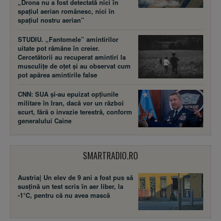
„Drona nu a fost detectată nici în
spațiul aerian românesc, nici în
spațiul nostru aerian”
STUDIU. „Fantomele” amintirilor
uitate pot rămâne în creier.
Cercetătorii au recuperat amintiri la
musculițe de oțet și au observat cum
pot apărea amintirile false
CNN: SUA şi-au epuizat opțiunile
militare în Iran, dacă vor un război
scurt, fără o invazie terestră, conform
generalului Caine
SMARTRADIO.RO
Austria| Un elev de 9 ani a fost pus să
susţină un test scris în aer liber, la
-1°C, pentru că nu avea mască