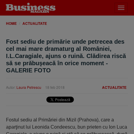
Desch
meniu
HOME
ACTUALITATE
Fost sediu de primărie unde petrecea des
cel mai mare dramaturg al României,
I.L.Caragiale, ajuns o ruină. Clădirea riscă
să se prăbuşeacă în orice moment -
GALERIE FOTO
Autor:
Laura Petrescu
18 feb 2018
ACTUALITATE
Fostul sediu al Primăriei din Mizil (Prahova), care a
aparţinut lui Leonida Condeescu, bun prieten cu Ion Luca