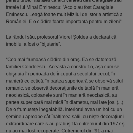
pentru urbe, mai ales că aici veneau des Caragiale sau
fratele lui Mihai Eminescu:
”Acolo au fost Caragiale,
Eminescu. Leagă foarte mult Mizilul de istoria artistică a
României. E o clădire foarte importantă pentru mizileni”
.
La rândul său, profesorul Viorel Şoldea a declarat că
imobilul a fost o “bijuterie”.
“Cea mai frumoasă clădire din oraş. Ea se datorează
familiei Condeescu. Aceasta a construit-o, aşa cum se
obişnuia în perioada de început a secolului trecut, în
manieră eclectică, în partea superioară se observă stilul
romanic, se observă decoraţiunile de tablă în manieră
neoclasică, coloanele sunt în manieră neoclasică, au
partea superioară mai mică în diametru, mai late jos. (...)
De o frumuseţe inegalabilă. Interiorul avea un hol cu un
şemineu aproape cât înălţimea sălii, cu nişte decoraţiuni
extraordinare care s-au prăbuşit la cutremurul din 1977 şi
nu au mai fost recuperate. Cutremurul din '91 a mai