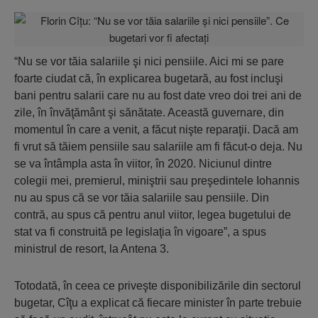
“Nu se vor tăia salariile şi nici pensiile. Aici mi se pare
foarte ciudat că, în explicarea bugetară, au fost incluşi
bani pentru salarii care nu au fost date vreo doi trei ani de
zile, în învăţământ şi sănătate. Această guvernare, din
momentul în care a venit, a făcut nişte reparaţii. Dacă am
fi vrut să tăiem pensiile sau salariile am fi făcut-o deja. Nu
se va întâmpla asta în viitor, în 2020. Niciunul dintre
colegii mei, premierul, miniştrii sau preşedintele Iohannis
nu au spus că se vor tăia salariile sau pensiile. Din
contră, au spus că pentru anul viitor, legea bugetului de
stat va fi construită pe legislaţia în vigoare”, a spus
ministrul de resort, la Antena 3.
Totodată, în ceea ce priveşte disponibilizările din sectorul
bugetar, Cîţu a explicat că fiecare minister în parte trebuie