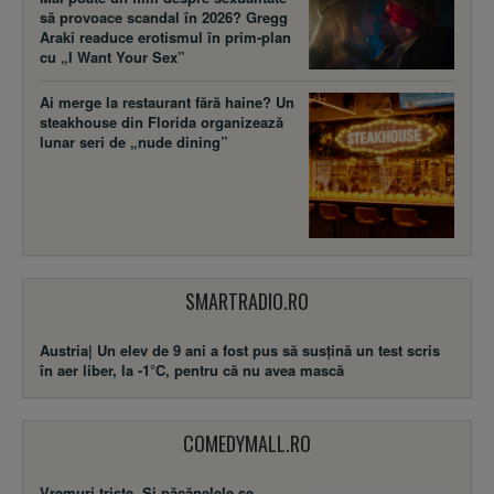
să provoace scandal în 2026? Gregg
Araki readuce erotismul în prim-plan
cu „I Want Your Sex”
Ai merge la restaurant fără haine? Un
steakhouse din Florida organizează
lunar seri de „nude dining”
SMARTRADIO.RO
Austria| Un elev de 9 ani a fost pus să susţină un test scris
în aer liber, la -1°C, pentru că nu avea mască
COMEDYMALL.RO
Vremuri triste. Şi păcănelele se