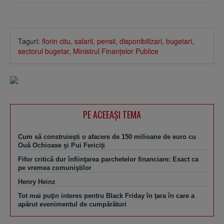
Taguri:
florin citu
,
salarii
,
pensii
,
disponibilizari
,
bugetari
,
sectorul bugetar
,
Ministrul Finanţelor Publice
PE ACEEAŞI TEMA
Cum să construieşti o afacere de 150 milioane de euro cu
Ouă Ochioase şi Pui Fericiţi
Fifor critică dur înfiinţarea parchetelor financiare: Exact ca
pe vremea comuniştilor
Henry Heinz
Tot mai puţin interes pentru Black Friday în ţara în care a
apărut evenimentul de cumpărături