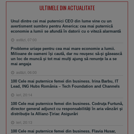
ULTIMELE DIN ACTUALITATE
Unul dintre cei mai puternici CEO din lume vine cu un
avertisment sumbru pentru America: cea mai puternică
economie a lumii se afundă în datorii cu o viteză alarmantă
astăzi, 07:00
Probleme uriaşe pentru cea mai mare economie a lumii.
Milioane de oameni îşi caută, dar nu reuşesc să-şi găsească
un loc de muncă şi tot mai mulţi ajung să renunţe la a se
mai angaja
astăzi, 06:00
100 Cele mai puternice femei din business. Irina Barbu, IT
Lead, ING Hubs România – Tech Foundation and Channels
ieri, 20:14
100 Cele mai puternice femei din business. Codruţa Furtună,
director general adjunct cu responsabilităţi în aria vânzări şi
distribuţie la Allianz-Ţiriac Asigurări
ieri, 20:13
100 Cele mai puternice femei din business. Flavia Husar,