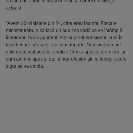
să facă un audit, întrucât nu este la curent cu situaţia
actuală.
“Avem 16 ministere din 24, câte erau înainte. Fiecare
minister trebuie să facă un audit să vadă ce se întâmplă
în interior. Dacă aparatul este supradimensionat, cum îşi
face fiecare treaba şi asa mai departe. Vom vedea care
este rezultatul acestei analize.Cum a spus şi premierul şi
cum am mai spus şi eu, la neprofesionişti, la leneşi, acolo
sigur se va umbla.