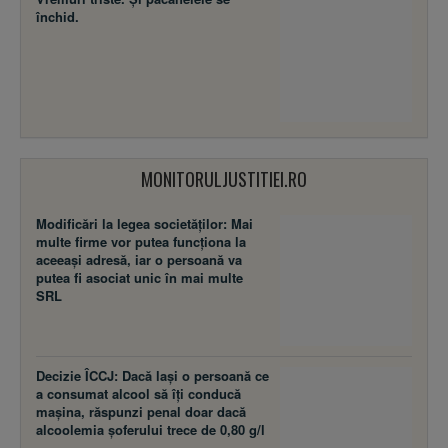
închid.
MONITORULJUSTITIEI.RO
Modificări la legea societăţilor: Mai
multe firme vor putea funcţiona la
aceeaşi adresă, iar o persoană va
putea fi asociat unic în mai multe
SRL
Decizie ÎCCJ: Dacă laşi o persoană ce
a consumat alcool să îţi conducă
maşina, răspunzi penal doar dacă
alcoolemia şoferului trece de 0,80 g/l