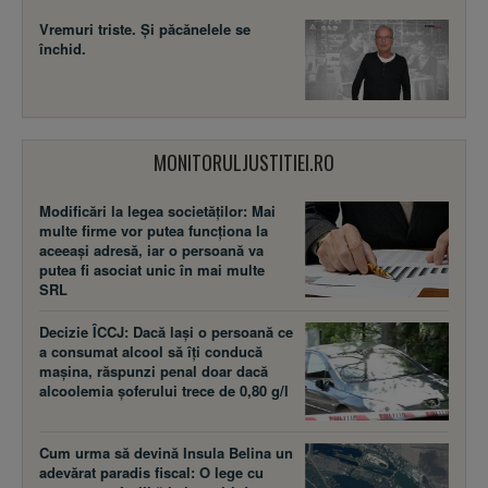
Vremuri triste. Şi păcănelele se
închid.
MONITORULJUSTITIEI.RO
Modificări la legea societăţilor: Mai
multe firme vor putea funcţiona la
aceeaşi adresă, iar o persoană va
putea fi asociat unic în mai multe
SRL
Decizie ÎCCJ: Dacă laşi o persoană ce
a consumat alcool să îţi conducă
maşina, răspunzi penal doar dacă
alcoolemia şoferului trece de 0,80 g/l
Cum urma să devină Insula Belina un
adevărat paradis fiscal: O lege cu