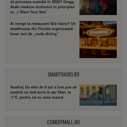
să provoace scandal în 2026? Gregg
Araki readuce erotismul în prim-plan
cu „I Want Your Sex”
Ai merge la restaurant fără haine? Un
steakhouse din Florida organizează
lunar seri de „nude dining”
SMARTRADIO.RO
Austria| Un elev de 9 ani a fost pus să
susţină un test scris în aer liber, la
-1°C, pentru că nu avea mască
COMEDYMALL.RO