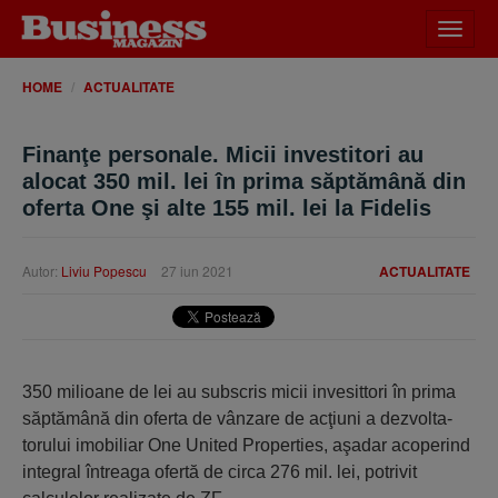
Desch
meniu
HOME
ACTUALITATE
Finanţe personale. Micii investitori au
alocat 350 mil. lei în prima săptămână din
oferta One şi alte 155 mil. lei la Fidelis
Autor:
Liviu Popescu
27 iun 2021
ACTUALITATE
350 milioane de lei au subscris micii invesittori în prima
săptămână din oferta de vânzare de acţiuni a dezvolta­
torului imobiliar One United Properties, aşadar aco­perind
integral întreaga ofertă de circa 276 mil. lei, po­trivit