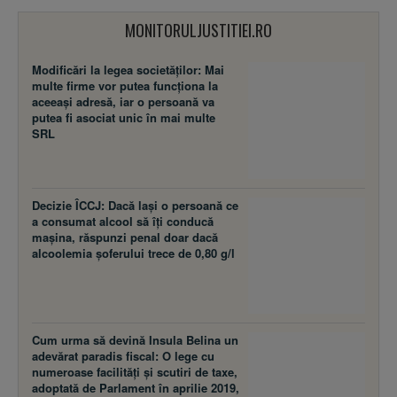
MONITORULJUSTITIEI.RO
Modificări la legea societăţilor: Mai
multe firme vor putea funcţiona la
aceeaşi adresă, iar o persoană va
putea fi asociat unic în mai multe
SRL
Decizie ÎCCJ: Dacă laşi o persoană ce
a consumat alcool să îţi conducă
maşina, răspunzi penal doar dacă
alcoolemia şoferului trece de 0,80 g/l
Cum urma să devină Insula Belina un
adevărat paradis fiscal: O lege cu
numeroase facilităţi şi scutiri de taxe,
adoptată de Parlament în aprilie 2019,