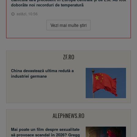
doborâte noi recorduri de temperatură
astăzi, 10:56
Vezi mai multe ştiri
ZF.RO
China devastează ultima redută a
industriei germane
ALEPHNEWS.RO
Mai poate un film despre sexualitate
să provoace scandal în 2026? Gregg