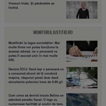
Vremuri triste. Şi păcănelele se
închid.
MONITORULJUSTITIEI.RO
Modificări la legea societăţilor: Mai
multe firme vor putea funcţiona la
aceeaşi adresă, iar o persoană va
putea fi asociat unic în mai multe
SRL
Decizie ÎCCJ: Dacă laşi o persoană ce
a consumat alcool să îţi conducă
maşina, răspunzi penal doar dacă
alcoolemia şoferului trece de 0,80 g/l
Cum urma să devină Insula Belina un
adevărat paradis fiscal: O lege cu
numeroase facilităţi şi scutiri de taxe,