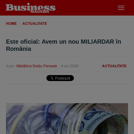
Desch
meniu
HOME
ACTUALITATE
Este oficial: Avem un nou MILIARDAR în
România
Autor:
Mădălina Dediu Panaete
8 iun 2026
ACTUALITATE