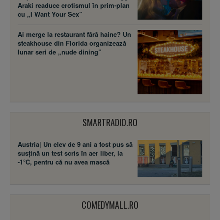
Araki readuce erotismul în prim-plan
cu „I Want Your Sex”
Ai merge la restaurant fără haine? Un
steakhouse din Florida organizează
lunar seri de „nude dining”
SMARTRADIO.RO
Austria| Un elev de 9 ani a fost pus să
susţină un test scris în aer liber, la
-1°C, pentru că nu avea mască
COMEDYMALL.RO