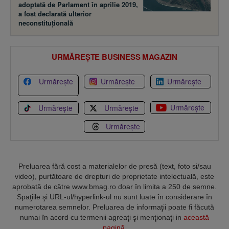
adoptată de Parlament în aprilie 2019,
a fost declarată ulterior
neconstituţională
URMĂREȘTE BUSINESS MAGAZIN
Urmărește
Urmărește
Urmărește
Urmărește
Urmărește
Urmărește
Urmărește
Preluarea fără cost a materialelor de presă (text, foto si/sau
video), purtătoare de drepturi de proprietate intelectuală, este
aprobată de către www.bmag.ro doar în limita a 250 de semne.
Spaţiile şi URL-ul/hyperlink-ul nu sunt luate în considerare în
numerotarea semnelor. Preluarea de informaţii poate fi făcută
numai în acord cu termenii agreaţi şi menţionaţi in
această
pagină
.