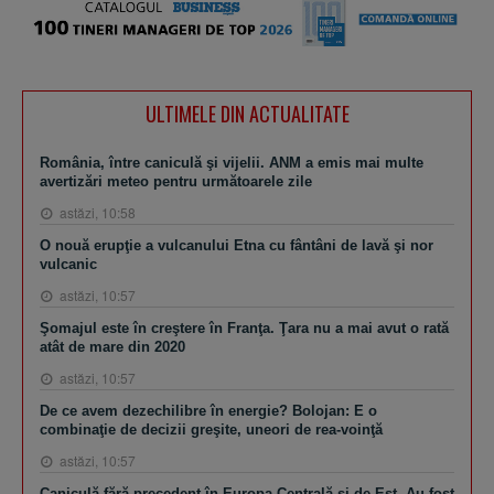
ULTIMELE DIN ACTUALITATE
România, între caniculă şi vijelii. ANM a emis mai multe
avertizări meteo pentru următoarele zile
astăzi, 10:58
O nouă erupţie a vulcanului Etna cu fântâni de lavă şi nor
vulcanic
astăzi, 10:57
Şomajul este în creştere în Franţa. Ţara nu a mai avut o rată
atât de mare din 2020
astăzi, 10:57
De ce avem dezechilibre în energie? Bolojan: E o
combinaţie de decizii greşite, uneori de rea-voinţă
astăzi, 10:57
Caniculă fără precedent în Europa Centrală şi de Est. Au fost