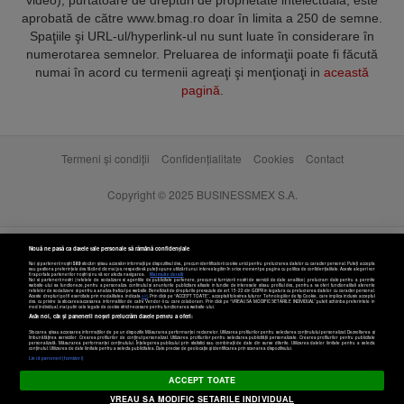
video), purtătoare de drepturi de proprietate intelectuală, este
aprobată de către www.bmag.ro doar în limita a 250 de semne.
Spaţiile şi URL-ul/hyperlink-ul nu sunt luate în considerare în
numerotarea semnelor. Preluarea de informaţii poate fi făcută
numai în acord cu termenii agreaţi şi menţionaţi in
această
pagină
.
Termeni și condiții
Confidențialitate
Cookies
Contact
Copyright © 2025 BUSINESSMEX S.A.
Nouă ne pasă ca datele tale personale să rămână confidențiale
Noi și partenerii noștri
589
stocăm și/sau accesăm informații pe dispozitivul dvs., precum identificatorii cookie unici pentru prelucrarea datelor cu caracter personal. Puteți accepta
sau gestiona preferințele dvs. făcând clic mai jos, respectiv vă puteți opune utilizării unui interes legitim în orice moment pe pagina cu politica de confidențialitate. Aceste alegeri vor
fi raportate partenerilor noștri și nu vă vor afecta navigarea.
Mai multe detalii
Noi si partenerii nostri (retelele de socializare si agentiile de publicitate partenere, precum si furnizorii nostri de servicii de date analitice) prelucram date pentru a permite
website-ului sa functioneze, pentru a personaliza continutul si anunturile publicitare afisate in functie de interesele si/sau profilul dvs., pentru a va oferi functionalitati aferente
retelelor de socializare si pentru a analiza traficul pe website. Beneficiati de drepturile prevazute de art. 15-22 din GDPR in legatura cu prelucrarea datelor cu caracter personal.
Aceste drepturi pot fi exercitate prin modalitatea indicata
aici
. Prin click pe “ACCEPT TOATE”, acceptati folosirea tuturor Tehnologiilor de tip Cookie, care implica inclusiv acceptul
dvs. cu privire la stocarea/accesarea informatiilor de catre Vendor-ii cu care colaboram. Prin click pe “VREAU SA MODIFIC SETARILE INDIVIDUAL” puteti schimba preferintele in
mod individual, mai putin cele legate de cookie strict necesare pentru functionarea website-ului.
Atât noi, cât și partenerii noștri prelucrăm datele pentru a oferi:
Stocarea și/sau accesarea informațiilor de pe un dispozitiv. Măsurarea performanței reclamelor. Utilizarea profilurilor pentru selectarea conținutului personalizat. Dezvoltarea și
îmbunătățirea serviciilor. Crearea profilurilor de conținut personalizat. Utilizarea profilurilor pentru selectarea publicității personalizate. Crearea profilurilor pentru publicitate
personalizată. Măsurarea performanței conținutului. Înțelegerea publicului prin statistici sau combinații de date din surse diferite. Utilizarea datelor limitate pentru a selecta
Setări cookies
conținutul. Utilizarea de date limitate pentru a selecta publicitatea. Date precise de geolocație și identificarea prin scanarea dispozitivului.
Listă parteneri (furnizori)
ACCEPT TOATE
VREAU SA MODIFIC SETARILE INDIVIDUAL