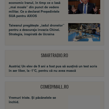
economic Iranul, în timp ce o lasă
„mai moale” din punct de vedere
militar. Ce a declarat Președintele
SUA pentru AXIOS
Taiwanul pregătește „iadul dronelor”
pentru a descuraja invazia Chinei.
Strategia, inspirată de Ucraina
SMARTRADIO.RO
Austria| Un elev de 9 ani a fost pus să susţină un test scris
în aer liber, la -1°C, pentru că nu avea mască
COMEDYMALL.RO
Vremuri triste. Şi păcănelele se
închid.