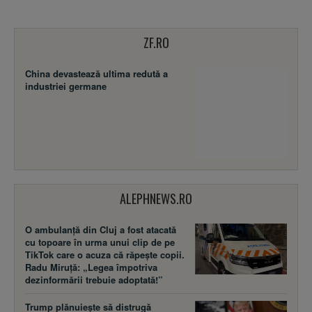
ZF.RO
China devastează ultima redută a
industriei germane
ALEPHNEWS.RO
O ambulanță din Cluj a fost atacată
cu topoare în urma unui clip de pe
TikTok care o acuza că răpește copii.
Radu Miruță: „Legea împotriva
dezinformării trebuie adoptată!”
Trump plănuiește să distrugă