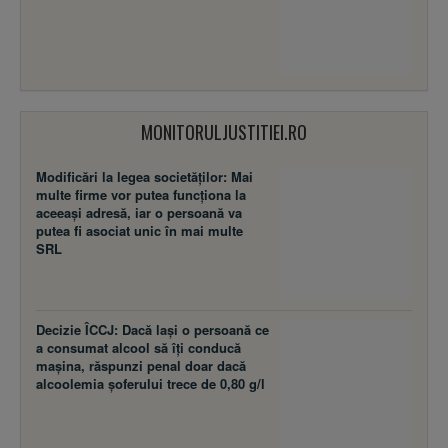
MONITORULJUSTITIEI.RO
Modificări la legea societăţilor: Mai
multe firme vor putea funcţiona la
aceeaşi adresă, iar o persoană va
putea fi asociat unic în mai multe
SRL
Decizie ÎCCJ: Dacă laşi o persoană ce
a consumat alcool să îţi conducă
maşina, răspunzi penal doar dacă
alcoolemia şoferului trece de 0,80 g/l