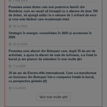
Povestea uneia dintre cele mai puternice familii din
România: cum au reuşit să înceapă cu o afacere de doar 700
de dolari, să ajungă astăzi la o valoare de 1 miliard de euro
şi cine este tânărul care moşteneşte totul
25 iul 2026
Strategie în energie: consolidare în 2025 şi accelerare în
2026
20 iul 2026
Povestea unei afaceri din Botoşani care, după 35 de ani de
activitate, a ajuns la afaceri de sute de milioane, s-a listat la
bursă şi are planuri de extindere în mai multe ţări
7 iul 2026
35 de ani de Electro-Alfa International. Cum s-a transformat
un business din Botoşani într-o companie listată la bursă,
cu perspective globale (II)
6 iul 2026
Vezi mai multe ştiri