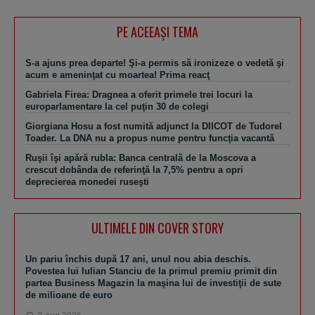
PE ACEEAŞI TEMA
S-a ajuns prea departe! Şi-a permis să ironizeze o vedetă şi
acum e ameninţat cu moartea! Prima reacţ
Gabriela Firea: Dragnea a oferit primele trei locuri la
europarlamentare la cel puţin 30 de colegi
Giorgiana Hosu a fost numită adjunct la DIICOT de Tudorel
Toader. La DNA nu a propus nume pentru funcţia vacantă
Ruşii îşi apără rubla: Banca centrală de la Moscova a
crescut dobânda de referinţă la 7,5% pentru a opri
deprecierea monedei ruseşti
ULTIMELE DIN COVER STORY
Un pariu închis după 17 ani, unul nou abia deschis.
Povestea lui Iulian Stanciu de la primul premiu primit din
partea Business Magazin la maşina lui de investiţii de sute
de milioane de euro
3 aug 2026