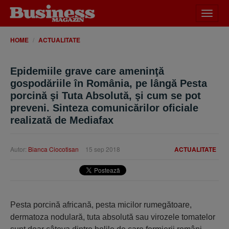
Desch
meniu
HOME
ACTUALITATE
Epidemiile grave care ameninţă
gospodăriile în România, pe lângă Pesta
porcină şi Tuta Absolută, şi cum se pot
preveni. Sinteza comunicărilor oficiale
realizată de Mediafax
Autor:
Bianca Ciocotisan
15 sep 2018
ACTUALITATE
Pesta porcină africană, pesta micilor rumegătoare,
dermatoza nodulară, tuta absolută sau virozele tomatelor