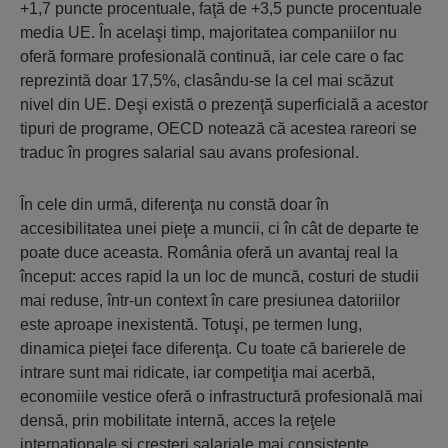
+1,7 puncte procentuale, faţă de +3,5 puncte procentuale
media UE. În acelaşi timp, majoritatea companiilor nu
oferă formare profesională continuă, iar cele care o fac
reprezintă doar 17,5%, clasându-se la cel mai scăzut
nivel din UE. Deşi există o prezenţă superficială a acestor
tipuri de programe, OECD notează că acestea rareori se
traduc în progres salarial sau avans profesional.
În cele din urmă, diferenţa nu constă doar în
accesibilitatea unei pieţe a muncii, ci în cât de departe te
poate duce aceasta. România oferă un avantaj real la
început: acces rapid la un loc de muncă, costuri de studii
mai reduse, într-un context în care presiunea datoriilor
este aproape inexistentă. Totuşi, pe termen lung,
dinamica pieţei face diferenţa. Cu toate că barierele de
intrare sunt mai ridicate, iar competiţia mai acerbă,
economiile vestice oferă o infrastructură profesională mai
densă, prin mobilitate internă, acces la reţele
internaţionale şi creşteri salariale mai consistente.