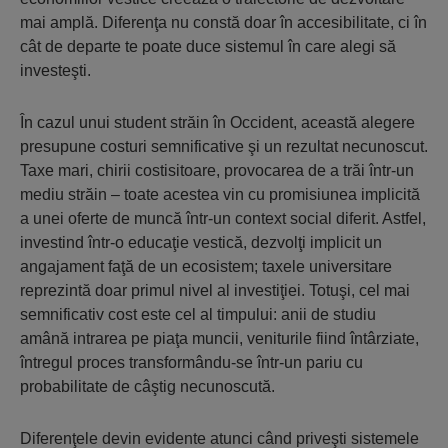
mai amplă. Diferenţa nu constă doar în accesibilitate, ci în
cât de departe te poate duce sistemul în care alegi să
investeşti.
În cazul unui student străin în Occident, această alegere
presupune costuri semnificative şi un rezultat necunoscut.
Taxe mari, chirii costisitoare, provocarea de a trăi într-un
mediu străin – toate acestea vin cu promisiunea implicită
a unei oferte de muncă într-un context social diferit. Astfel,
investind într-o educaţie vestică, dezvolţi implicit un
angajament faţă de un ecosistem; taxele universitare
reprezintă doar primul nivel al investiţiei. Totuşi, cel mai
semnificativ cost este cel al timpului: anii de studiu
amână intrarea pe piaţa muncii, veniturile fiind întârziate,
întregul proces transformându-se într-un pariu cu
probabilitate de câştig necunoscută.
Diferenţele devin evidente atunci când priveşti sistemele