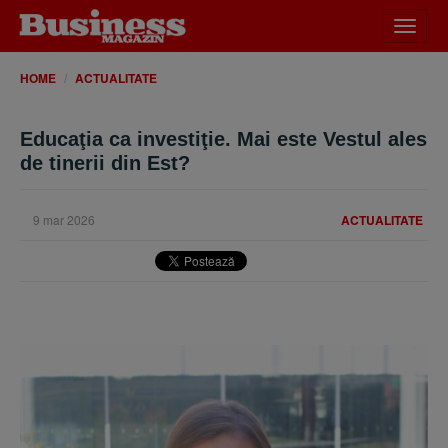
Desch
meniu
HOME
ACTUALITATE
Educaţia ca investiţie. Mai este Vestul ales
de tinerii din Est?
9 mar 2026
ACTUALITATE