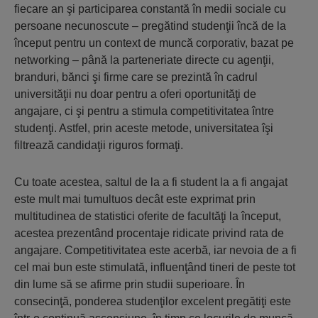
fiecare an şi participarea constantă în medii sociale cu
persoane necunoscute – pregătind studenţii încă de la
început pentru un context de muncă corporativ, bazat pe
networking – până la parteneriate directe cu agenţii,
branduri, bănci şi firme care se prezintă în cadrul
universităţii nu doar pentru a oferi oportunităţi de
angajare, ci şi pentru a stimula competitivitatea între
studenţi. Astfel, prin aceste metode, universitatea îşi
filtrează candidaţii riguros formaţi.
Cu toate acestea, saltul de la a fi student la a fi angajat
este mult mai tumultuos decât este exprimat prin
multitudinea de statistici oferite de facultăţi la început,
acestea prezentând procentaje ridicate privind rata de
angajare. Competitivitatea este acerbă, iar nevoia de a fi
cel mai bun este stimulată, influenţând tineri de peste tot
din lume să se afirme prin studii superioare. În
consecinţă, ponderea studenţilor excelent pregătiţi este