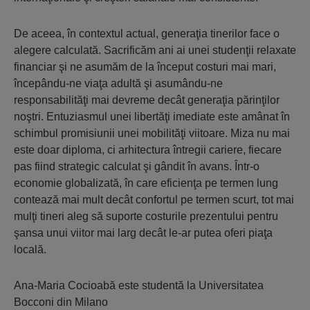
De aceea, în contextul actual, generaţia tinerilor face o
alegere calculată. Sacrificăm ani ai unei studenţii relaxate
financiar şi ne asumăm de la început costuri mai mari,
începându-ne viaţa adultă şi asumându-ne
responsabilităţi mai devreme decât generaţia părinţilor
noştri. Entuziasmul unei libertăţi imediate este amânat în
schimbul promisiunii unei mobilităţi viitoare. Miza nu mai
este doar diploma, ci arhitectura întregii cariere, fiecare
pas fiind strategic calculat şi gândit în avans. Într-o
economie globalizată, în care eficienţa pe termen lung
contează mai mult decât confortul pe termen scurt, tot mai
mulţi tineri aleg să suporte costurile prezentului pentru
şansa unui viitor mai larg decât le-ar putea oferi piaţa
locală.
Ana-Maria Cocioabă este studentă la Universitatea
Bocconi din Milano