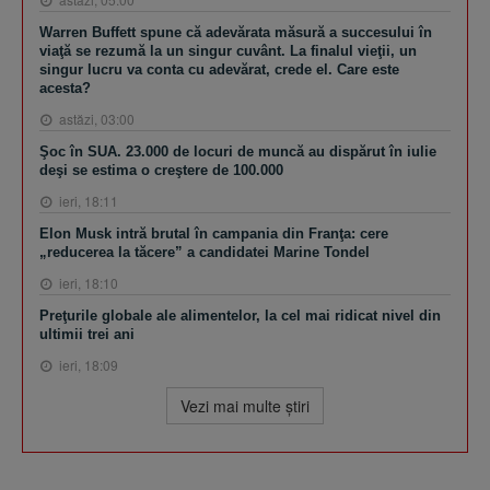
Warren Buffett spune că adevărata măsură a succesului în
viaţă se rezumă la un singur cuvânt. La finalul vieţii, un
singur lucru va conta cu adevărat, crede el. Care este
acesta?
astăzi, 03:00
Şoc în SUA. 23.000 de locuri de muncă au dispărut în iulie
deşi se estima o creştere de 100.000
ieri, 18:11
Elon Musk intră brutal în campania din Franţa: cere
„reducerea la tăcere” a candidatei Marine Tondel
ieri, 18:10
Preţurile globale ale alimentelor, la cel mai ridicat nivel din
ultimii trei ani
ieri, 18:09
Vezi mai multe ştiri