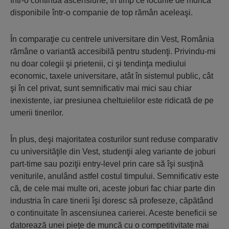
într-o continuă ascensiune, în timp ce locurile de muncă
disponibile într-o companie de top rămân aceleaşi.
În comparaţie cu centrele universitare din Vest, România
rămâne o variantă accesibilă pentru studenţi. Privindu-mi
nu doar colegii şi prietenii, ci şi tendinţa mediului
economic, taxele universitare, atât în sistemul public, cât
şi în cel privat, sunt semnificativ mai mici sau chiar
inexistente, iar presiunea cheltuielilor este ridicată de pe
umerii tinerilor.
În plus, deşi majoritatea costurilor sunt reduse comparativ
cu universităţile din Vest, studenţii aleg variante de joburi
part-time sau poziţii entry-level prin care să îşi susţină
veniturile, anulând astfel costul timpului. Semnificativ este
că, de cele mai multe ori, aceste joburi fac chiar parte din
industria în care tinerii îşi doresc să profeseze, căpătând
o continuitate în ascensiunea carierei. Aceste beneficii se
datorează unei pieţe de muncă cu o competitivitate mai