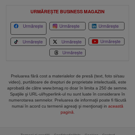
URMĂREȘTE BUSINESS MAGAZIN
Urmărește
Urmărește
Urmărește
Urmărește
Urmărește
Urmărește
Urmărește
Preluarea fără cost a materialelor de presă (text, foto si/sau
video), purtătoare de drepturi de proprietate intelectuală, este
aprobată de către www.bmag.ro doar în limita a 250 de semne.
Spaţiile şi URL-ul/hyperlink-ul nu sunt luate în considerare în
numerotarea semnelor. Preluarea de informaţii poate fi făcută
numai în acord cu termenii agreaţi şi menţionaţi in
această
pagină
.
Termeni și condiții
Confidențialitate
Cookies
Contact