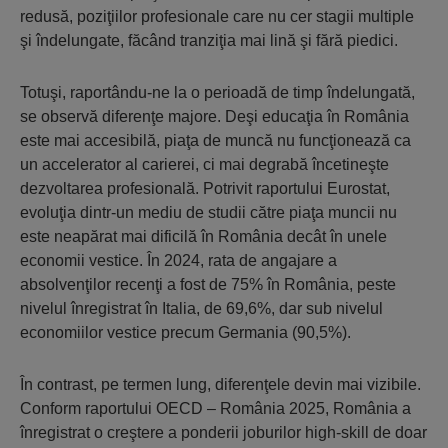
redusă, poziţiilor profesionale care nu cer stagii multiple
şi îndelungate, făcând tranziţia mai lină şi fără piedici.
Totuşi, raportându-ne la o perioadă de timp îndelungată,
se observă diferenţe majore. Deşi educaţia în România
este mai accesibilă, piaţa de muncă nu funcţionează ca
un accelerator al carierei, ci mai degrabă încetineşte
dezvoltarea profesională. Potrivit raportului Eurostat,
evoluţia dintr-un mediu de studii către piaţa muncii nu
este neapărat mai dificilă în România decât în unele
economii vestice. În 2024, rata de angajare a
absolvenţilor recenţi a fost de 75% în România, peste
nivelul înregistrat în Italia, de 69,6%, dar sub nivelul
economiilor vestice precum Germania (90,5%).
În contrast, pe termen lung, diferenţele devin mai vizibile.
Conform raportului OECD – România 2025, România a
înregistrat o creştere a ponderii joburilor high-skill de doar