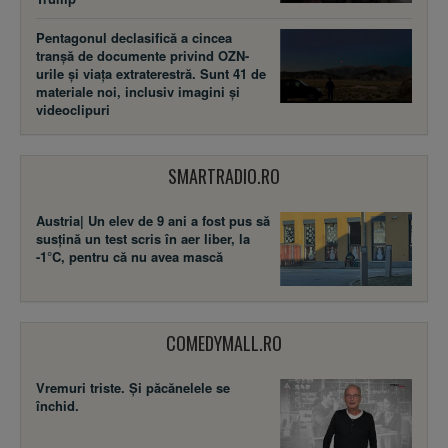
Pentagonul declasifică a cincea
tranșă de documente privind OZN-
urile și viața extraterestră. Sunt 41 de
materiale noi, inclusiv imagini și
videoclipuri
SMARTRADIO.RO
Austria| Un elev de 9 ani a fost pus să
susţină un test scris în aer liber, la
-1°C, pentru că nu avea mască
COMEDYMALL.RO
Vremuri triste. Şi păcănelele se
închid.