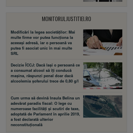
MONITORULJUSTITIEI.RO
Modificări la legea societăţilor: Mai
multe firme vor putea funcţiona la
aceeaşi adresă, iar o persoană va
putea fi asociat unic în mai multe
SRL
Decizie ÎCCJ: Dacă laşi o persoană ce
a consumat alcool să îţi conducă
maşina, răspunzi penal doar dacă
alcoolemia şoferului trece de 0,80 g/l
Cum urma să devină Insula Belina un
adevărat paradis fiscal: O lege cu
numeroase facilităţi şi scutiri de taxe,
adoptată de Parlament în aprilie 2019,
a fost declarată ulterior
neconstituţională