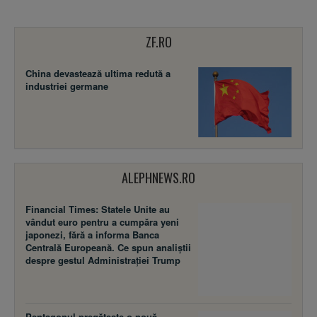
ZF.RO
China devastează ultima redută a
industriei germane
ALEPHNEWS.RO
Financial Times: Statele Unite au
vândut euro pentru a cumpăra yeni
japonezi, fără a informa Banca
Centrală Europeană. Ce spun analiștii
despre gestul Administrației Trump
Pentagonul pregătește o nouă