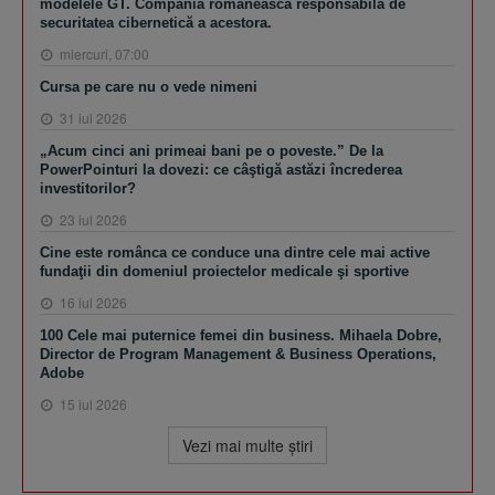
modelele GT. Compania românească responsabilă de
securitatea cibernetică a acestora.
miercuri, 07:00
Cursa pe care nu o vede nimeni
31 iul 2026
„Acum cinci ani primeai bani pe o poveste.” De la
PowerPointuri la dovezi: ce câştigă astăzi încrederea
investitorilor?
23 iul 2026
Cine este românca ce conduce una dintre cele mai active
fundaţii din domeniul proiectelor medicale şi sportive
16 iul 2026
100 Cele mai puternice femei din business. Mihaela Dobre,
Director de Program Management & Business Operations,
Adobe
15 iul 2026
Vezi mai multe ştiri