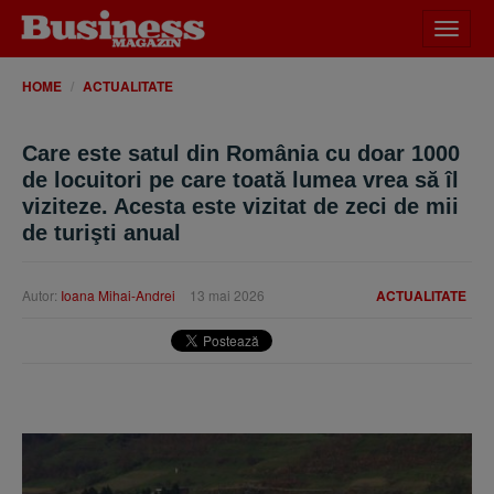
Desch
meniu
HOME
ACTUALITATE
Care este satul din România cu doar 1000
de locuitori pe care toată lumea vrea să îl
viziteze. Acesta este vizitat de zeci de mii
de turişti anual
Autor:
Ioana Mihai-Andrei
13 mai 2026
ACTUALITATE