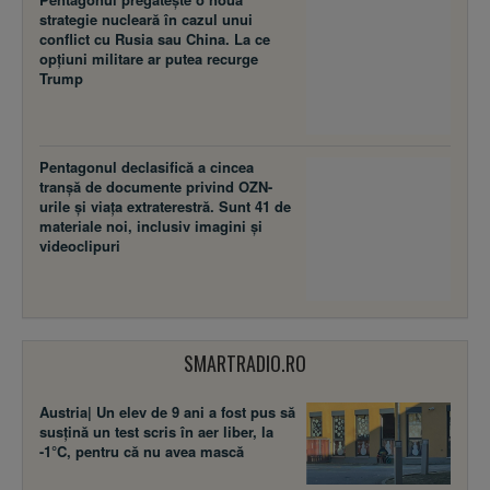
strategie nucleară în cazul unui
conflict cu Rusia sau China. La ce
opțiuni militare ar putea recurge
Trump
Pentagonul declasifică a cincea
tranșă de documente privind OZN-
urile și viața extraterestră. Sunt 41 de
materiale noi, inclusiv imagini și
videoclipuri
SMARTRADIO.RO
Austria| Un elev de 9 ani a fost pus să
susţină un test scris în aer liber, la
-1°C, pentru că nu avea mască