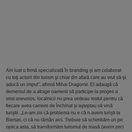
Am luat o firmă specializată în branding şi am colaborat
cu toţi actorii din turism şi chiar din afară care au vrut să-şi
aducă un imput”, afirmă Mihai Dragomir. El adaugă că
demersul de a atrage oamenii să participe la proges a
vost anevoios, localnicii nu prea vedeau rostul pentru că
fiecare avea camere de închiriat şi aşteptau să vină
turiştii. „Le-am zis că problema nu e că n-avem turişti la
Biertan, ci că nu rămân aici. Trebuie să schimbăm un pic
optica asta, să transformăm turismul de masă (avem zeci