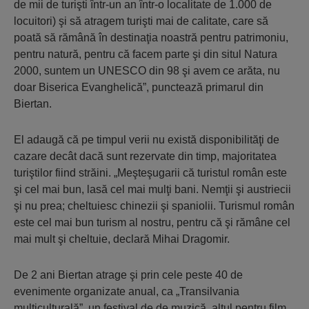
de mii de turişti într-un an într-o localitate de 1.000 de
locuitori) şi să atragem turişti mai de calitate, care să
poată să rămână în destinaţia noastră pentru patrimoniu,
pentru natură, pentru că facem parte şi din situl Natura
2000, suntem un UNESCO din 98 şi avem ce arăta, nu
doar Biserica Evanghelică”, punctează primarul din
Biertan.
El adaugă că pe timpul verii nu există disponibilităţi de
cazare decât dacă sunt rezervate din timp, majoritatea
turiştilor fiind străini. „Meşteşugarii că turistul român este
şi cel mai bun, lasă cel mai mulţi bani. Nemţii şi austriecii
şi nu prea; cheltuiesc chinezii şi spaniolii. Turismul român
este cel mai bun turism al nostru, pentru că şi rămâne cel
mai mult şi cheltuie, declară Mihai Dragomir.
De 2 ani Biertan atrage şi prin cele peste 40 de
evenimente organizate anual, ca „Transilvania
multiculturală”, un festival de de muzică, altul pentru film