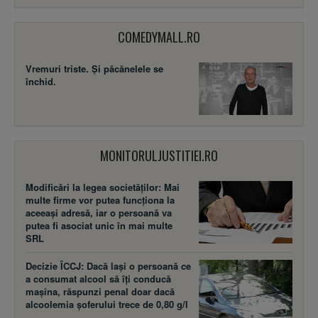
COMEDYMALL.RO
Vremuri triste. Şi păcănelele se
închid.
MONITORULJUSTITIEI.RO
Modificări la legea societăţilor: Mai
multe firme vor putea funcţiona la
aceeaşi adresă, iar o persoană va
putea fi asociat unic în mai multe
SRL
Decizie ÎCCJ: Dacă laşi o persoană ce
a consumat alcool să îţi conducă
maşina, răspunzi penal doar dacă
alcoolemia şoferului trece de 0,80 g/l