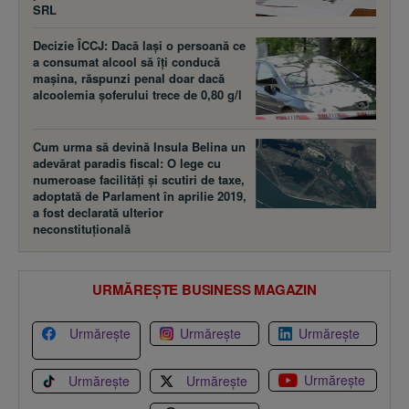
SRL
Decizie ÎCCJ: Dacă laşi o persoană ce
a consumat alcool să îţi conducă
maşina, răspunzi penal doar dacă
alcoolemia şoferului trece de 0,80 g/l
Cum urma să devină Insula Belina un
adevărat paradis fiscal: O lege cu
numeroase facilităţi şi scutiri de taxe,
adoptată de Parlament în aprilie 2019,
a fost declarată ulterior
neconstituţională
URMĂREȘTE BUSINESS MAGAZIN
Urmărește
Urmărește
Urmărește
Urmărește
Urmărește
Urmărește