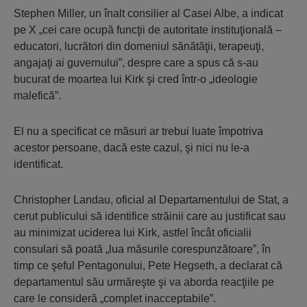
Stephen Miller, un înalt consilier al Casei Albe, a indicat
pe X „cei care ocupă funcţii de autoritate instituţională –
educatori, lucrători din domeniul sănătăţii, terapeuţi,
angajaţi ai guvernului”, despre care a spus că s-au
bucurat de moartea lui Kirk şi cred într-o „ideologie
malefică”.
El nu a specificat ce măsuri ar trebui luate împotriva
acestor persoane, dacă este cazul, şi nici nu le-a
identificat.
Christopher Landau, oficial al Departamentului de Stat, a
cerut publicului să identifice străinii care au justificat sau
au minimizat uciderea lui Kirk, astfel încât oficialii
consulari să poată „lua măsurile corespunzătoare”, în
timp ce şeful Pentagonului, Pete Hegseth, a declarat că
departamentul său urmăreşte şi va aborda reacţiile pe
care le consideră „complet inacceptabile”.