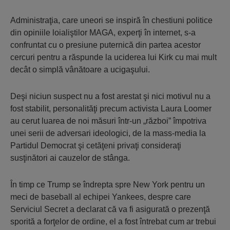
Administraţia, care uneori se inspiră în chestiuni politice
din opiniile loialiştilor MAGA, experţi în internet, s-a
confruntat cu o presiune puternică din partea acestor
cercuri pentru a răspunde la uciderea lui Kirk cu mai mult
decât o simplă vânătoare a ucigaşului.
Deşi niciun suspect nu a fost arestat şi nici motivul nu a
fost stabilit, personalităţi precum activista Laura Loomer
au cerut luarea de noi măsuri într-un „război” împotriva
unei serii de adversari ideologici, de la mass-media la
Partidul Democrat şi cetăţeni privaţi consideraţi
susţinători ai cauzelor de stânga.
În timp ce Trump se îndrepta spre New York pentru un
meci de baseball al echipei Yankees, despre care
Serviciul Secret a declarat că va fi asigurată o prezenţă
sporită a forţelor de ordine, el a fost întrebat cum ar trebui