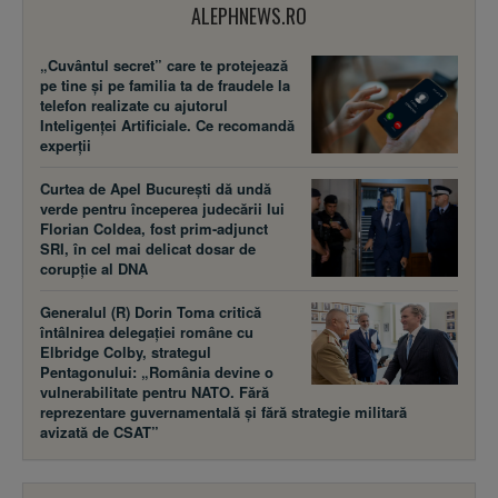
ALEPHNEWS.RO
„Cuvântul secret” care te protejează
pe tine și pe familia ta de fraudele la
telefon realizate cu ajutorul
Inteligenței Artificiale. Ce recomandă
experții
Curtea de Apel București dă undă
verde pentru începerea judecării lui
Florian Coldea, fost prim-adjunct
SRI, în cel mai delicat dosar de
corupție al DNA
Generalul (R) Dorin Toma critică
întâlnirea delegației române cu
Elbridge Colby, strategul
Pentagonului: „România devine o
vulnerabilitate pentru NATO. Fără
reprezentare guvernamentală și fără strategie militară
avizată de CSAT”