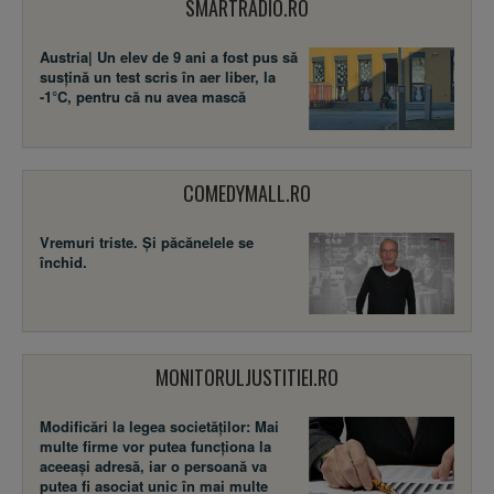
SMARTRADIO.RO
Austria| Un elev de 9 ani a fost pus să
susţină un test scris în aer liber, la
-1°C, pentru că nu avea mască
COMEDYMALL.RO
Vremuri triste. Şi păcănelele se
închid.
MONITORULJUSTITIEI.RO
Modificări la legea societăţilor: Mai
multe firme vor putea funcţiona la
aceeaşi adresă, iar o persoană va
putea fi asociat unic în mai multe