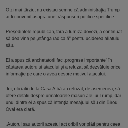
O zi mai târziu, nu existau semne că administraţia Trump
ar fi convenit asupra unei răspunsuri politice specifice.
Preşedintele republican, fără a furniza dovezi, a continuat
să dea vina pe „stânga radicală” pentru uciderea aliatului
său.
El a spus că anchetatorii fac „progrese importante” în
căutarea autorului atacului şi a refuzat să dezvăluie orice
informaţie pe care o avea despre motivul atacului.
Joi, oficialii de la Casa Albă au refuzat, de asemenea, să
ofere detalii despre următoarele măsuri ale lui Trump, dar
unul dintre ei a spus că intenţia mesajului său din Biroul
Oval era clară.
„Autorul sau autorii acestui act oribil vor plăti pentru ceea