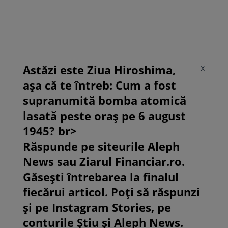
Astăzi este Ziua Hiroshima,
X
așa că te întreb: Cum a fost
supranumită bomba atomică
lasată peste oraș pe 6 august
1945? br>
Răspunde pe siteurile Aleph
News sau Ziarul Financiar.ro.
Găsești întrebarea la finalul
fiecărui articol. Poți să răspunzi
și pe Instagram Stories, pe
conturile Știu și Aleph News.