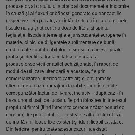
produselor, al circuitului scriptic al documentelor întocmite
în cauză şi al fluxurilor băneşti generate de tranzacţiile
respective. Din păcate, am întânit situaţii în care organele
fiscale nu au ţinut cont nu doar de litera şi spiritul
legislaţiei fiscale interne şi ale jurispudenţei europene în
materie, ci nici de diligenţele suplimentare de bună
credinţă ale contribuabilului. În sensul că acesta poate
proba şi identifica trasabilitatea ulterioară a
produselor/serviciilor astfel achiziţionate, în raport de
modul de utilizare ulterioară a acestora, fie prin
comercializarea ulterioară către alţi clienţi (practic,
ulterior, derulează operaţiuni taxabile, fiind întocmite
corespunzător facturi de livrare, inclusiv – după caz - în
baza unor situaţii de lucrări), fie prin folosirea în interesul
propriu al firmei (fiind întocmite corespunzător bonuri de
consum), fie prin faptul că acestea se află în stocul fizic
de marfă / mijloace fixe existent şi identificabil ca atare.
Din fericire, pentru toate aceste cazuri, a existat