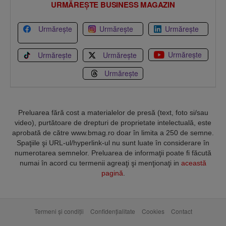
URMĂREȘTE BUSINESS MAGAZIN
Urmărește
Urmărește
Urmărește
Urmărește
Urmărește
Urmărește
Urmărește
Preluarea fără cost a materialelor de presă (text, foto si/sau
video), purtătoare de drepturi de proprietate intelectuală, este
aprobată de către www.bmag.ro doar în limita a 250 de semne.
Spaţiile şi URL-ul/hyperlink-ul nu sunt luate în considerare în
numerotarea semnelor. Preluarea de informaţii poate fi făcută
numai în acord cu termenii agreaţi şi menţionaţi in
această
pagină
.
Termeni și condiții
Confidențialitate
Cookies
Contact