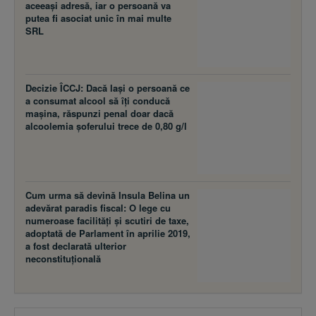
aceeaşi adresă, iar o persoană va
putea fi asociat unic în mai multe
SRL
Decizie ÎCCJ: Dacă laşi o persoană ce
a consumat alcool să îţi conducă
maşina, răspunzi penal doar dacă
alcoolemia şoferului trece de 0,80 g/l
Cum urma să devină Insula Belina un
adevărat paradis fiscal: O lege cu
numeroase facilităţi şi scutiri de taxe,
adoptată de Parlament în aprilie 2019,
a fost declarată ulterior
neconstituţională