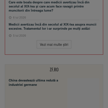
Care este boala despre care medicii avertizau încă din
secolul al XIX-lea şi care acum face ravagii printre
muncitorii din întreaga lume?
6 iul 2026
Medicii avertizau încă din secolul al XIX-lea asupra muncii
excesive. Tratamentul lor i-ar surprinde pe mulţi astăzi
5 iul 2026
Vezi mai multe ştiri
ZF.RO
China devastează ultima redută a
industriei germane