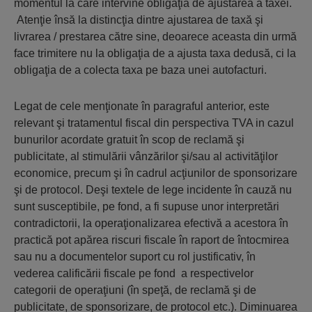
momentul la care intervine obligaţia de ajustarea a taxei.
Atenţie însă la distincţia dintre ajustarea de taxă şi
livrarea / prestarea către sine, deoarece aceasta din urmă
face trimitere nu la obligaţia de a ajusta taxa dedusă, ci la
obligaţia de a colecta taxa pe baza unei autofacturi.
Legat de cele menţionate în paragraful anterior, este
relevant şi tratamentul fiscal din perspectiva TVA in cazul
bunurilor acordate gratuit în scop de reclamă şi
publicitate, al stimulării vânzărilor şi/sau al activităţilor
economice, precum şi în cadrul acţiunilor de sponsorizare
şi de protocol. Deşi textele de lege incidente în cauză nu
sunt susceptibile, pe fond, a fi supuse unor interpretări
contradictorii, la operaţionalizarea efectivă a acestora în
practică pot apărea riscuri fiscale în raport de întocmirea
sau nu a documentelor suport cu rol justificativ, în
vederea calificării fiscale pe fond a respectivelor
categorii de operaţiuni (în speţă, de reclamă şi de
publicitate, de sponsorizare, de protocol etc.). Diminuarea