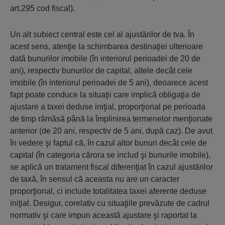
art.295 cod fiscal).
Un alt subiect central este cel al ajustărilor de tva. În
acest sens, atenţie la schimbarea destinaţiei ulterioare
dată bunurilor imobile (în interiorul perioadei de 20 de
ani), respectiv bunurilor de capital, altele decât cele
imobile (în interiorul perioadei de 5 ani), deoarece acest
fapt poate conduce la situaţii care implică obligaţia de
ajustare a taxei deduse iniţial, proporţional pe perioada
de timp rămăsă până la împlinirea termenelor menţionate
anterior (de 20 ani, respectiv de 5 ani, după caz). De avut
în vedere şi faptul că, în cazul altor bunuri decât cele de
capital (în categoria cărora se includ şi bunurile imobile),
se aplică un tratament fiscal diferenţiat în cazul ajustărilor
de taxă, în sensul că aceasta nu are un caracter
proporţional, ci include totalitatea taxei aferente deduse
iniţial. Desigur, corelativ cu situaţiile prevăzute de cadrul
normativ şi care impun această ajustare şi raportat la