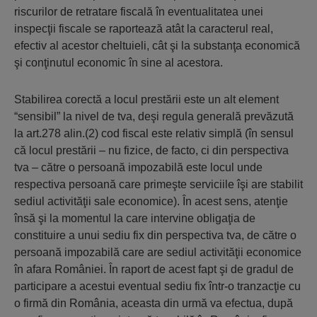
riscurilor de retratare fiscală în eventualitatea unei
inspecţii fiscale se raportează atât la caracterul real,
efectiv al acestor cheltuieli, cât şi la substanţa economică
şi conţinutul economic în sine al acestora.
Stabilirea corectă a locul prestării este un alt element
“sensibil” la nivel de tva, deşi regula generală prevăzută
la art.278 alin.(2) cod fiscal este relativ simplă (în sensul
că locul prestării – nu fizice, de facto, ci din perspectiva
tva – către o persoană impozabilă este locul unde
respectiva persoană care primeşte serviciile îşi are stabilit
sediul activităţii sale economice). În acest sens, atenţie
însă şi la momentul la care intervine obligaţia de
constituire a unui sediu fix din perspectiva tva, de către o
persoană impozabilă care are sediul activităţii economice
în afara României. În raport de acest fapt şi de gradul de
participare a acestui eventual sediu fix într-o tranzacţie cu
o firmă din România, aceasta din urmă va efectua, după