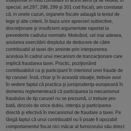
îndeplinite în mod cumulativ în acest sens (a se vedea, în
special, art.297, 298, 299 şi 301 cod fiscal), am constatat
că, in unele cazuri, organele fiscale adaugă la textul de
lege şi alte criterii, în baza unor aprecieri subiective,
discreţionare şi insuficient argumentate raportat la
prevederile cadrului normativ. Motivând, cel mai adesea,
anularea exercitării dreptului de deducere de către
contribuabil al taxei din amonte prin interpunerea
acestuia în cadrul unui mecanism de tranzacţionare care
implică fraudarea taxei. Practic, poziţionând
contribuabilul ca şi participant în interiorul unei fraude de
tip carusel. Însă, chiar şi în această situaţie, trebuie avut
în vedere faptul că practica şi jursiprudenţa europeană în
domeniu reglementează că participarea la meca­nismul
fraudulos de tip carusel nu se prezumă, ci trebuie pro­
bată, dincolo de orice dubiu, intenţia şi participarea
directă şi efectivă în mecanismul de fraudare a taxei. Pe
lângă faptul că unui contribuabil nu îi poate fi opozabil
comportamentul fiscal nici măcar al furnizorului său direct