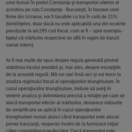
unor bunuri în portul Constanţa şi transportul ulterior al
acestora pe ruta Constanţa - Bucureşti, în favoare unei
firme din Ucraina, vor fi taxabile cu tva în cotă de 21%
(bineînţeles, doar dacă nu este aplicabilă una din scutirile
prevăzute la art.295 cod fiscal, cum ar fi – spre exemplu -
faptul că mărfurile respective se află în regim de tranzit
vamal intern).
Ar fi mai multe de spus despre regula generală privind
stabilirea locului prestării şi, mai ales, despre excepţiile
de la această regulă. Mă voi opri însă aici şi voi trece la
analiza regimului fiscal al operaţiunilor triunghiulare. În
cazul operaţiunilor triunghiulare, trebuie să aveţi în
vedere analiza şi delimitarea precisă a relaţiei pe care se
alocă transportul efectiv al mărfurilor, deoarece măsurile
de simplificare se aplică în cazul operaţiunilor
triunghiulare numai atunci când transportul este alocat
primei tranzacţii, respectiv livrării de la furnizorul iniţial
către cumpărătorul-revânzător. Dacă transportul este