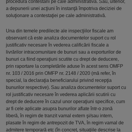
procedura contestării pe cale administrativă. Sau, ulterior,
a depunerii unei acţiuni în instanţă împotriva deciziei de
soluţionare a contestaţiei pe cale administrativă.
Una din temele predilecte ale inspecţiilor fiscale am
observant că este analiza documentelor suport cu rol
justificativ necesare în vederea calificării fiscale a
livrărilor intracomunitare de bunuri sau a exporturilor de
bunuri ca fiind operaţiuni scutite cu drept de deducere,
prin raportare la completările aduse în acest sens OMFP
nr. 103 / 2016 prin OMFP nr. 2148 / 2020 (mă refer, în
special, la declaraţia beneficiarului privind recepţia
bunurilor respective). Sau analiza documentelor suport cu
rol justificativ necesare în vederea aplicării scutirii cu
drept de deducere în cazul unor operaţiuni specifice, cum
ar fi cele aplicate asupra bunurilor aflate într-o zonă
liberă, în regim de tranzit vamal extern şi/sau intern,
plasate în regim de antrepozit de TVA, în regim vamal de
admitere temporară etc (în concret, situaţiile descrise la