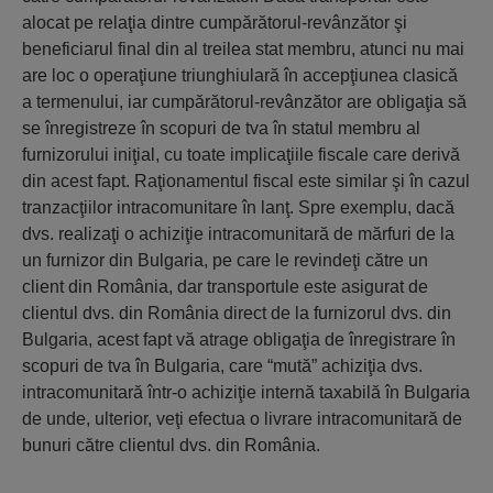
alocat pe relaţia dintre cumpărătorul-revânzător şi
beneficiarul final din al treilea stat membru, atunci nu mai
are loc o operaţiune triunghiulară în accepţiunea clasică
a termenului, iar cumpărătorul-revânzător are obligaţia să
se înregistreze în scopuri de tva în statul membru al
furnizorului iniţial, cu toate implicaţiile fiscale care derivă
din acest fapt. Raţionamentul fiscal este similar şi în cazul
tranzacţiilor intracomunitare în lanţ. Spre exemplu, dacă
dvs. realizaţi o achiziţie intracomunitară de mărfuri de la
un furnizor din Bulgaria, pe care le revindeţi către un
client din România, dar transportule este asigurat de
clientul dvs. din România direct de la furnizorul dvs. din
Bulgaria, acest fapt vă atrage obligaţia de înregistrare în
scopuri de tva în Bulgaria, care “mută” achiziţia dvs.
intracomunitară într-o achiziţie internă taxabilă în Bulgaria
de unde, ulterior, veţi efectua o livrare intracomunitară de
bunuri către clientul dvs. din România.