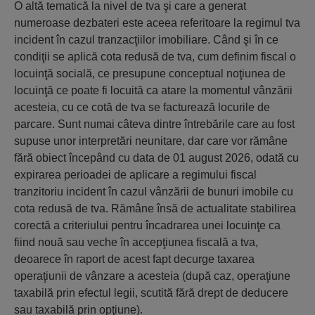
O altă tematică la nivel de tva şi care a generat
numeroase dezbateri este aceea referitoare la regimul tva
incident în cazul tranzacţiilor imobiliare. Când şi în ce
condiţii se aplică cota redusă de tva, cum definim fiscal o
locuinţă socială, ce presupune conceptual noţiunea de
locuinţă ce poate fi locuită ca atare la momentul vânzării
acesteia, cu ce cotă de tva se facturează locurile de
parcare. Sunt numai câteva dintre întrebările care au fost
supuse unor interpretări neunitare, dar care vor rămâne
fără obiect începând cu data de 01 august 2026, odată cu
expirarea perioadei de aplicare a regimului fiscal
tranzitoriu incident în cazul vânzării de bunuri imobile cu
cota redusă de tva. Rămâne însă de actualitate stabilirea
corectă a criteriului pentru încadrarea unei locuinţe ca
fiind nouă sau veche în accepţiunea fiscală a tva,
deoarece în raport de acest fapt decurge taxarea
operaţiunii de vânzare a acesteia (după caz, operaţiune
taxabilă prin efectul legii, scutită fără drept de deducere
sau taxabilă prin opţiune).