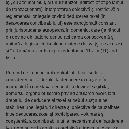
(şi, cu atât mai mult, al unui furnizor indirect, aflat pe lanţul
de tranzacţionare), interpretarea selectivă şi restrictivă a
reglementărilor legale privind deducerea taxei (în
defavoarea contribuabilului) este sancţionată constant
prin jurisprudenţa europeană în domeniu, care (la rândul
ei) devine obligatorie pentru aplicarea consecventă şi
unitară a legislaţiei fiscale în materie de tva (şi de accize)
şi în România, conform prevederilor art.11 alin.(11) cod
fiscal.
Pornind de la principiul neutralităţii taxei şi de la
considerentul că dreptul la deducere ia naştere în
momentul în care taxa deduc­tibilă devine exigibilă,
demersul organelor fiscale privind anularea exercitării
dreptului de deducere al taxei ar trebui susţinut pe
stabilirea unei legături directe şi obiective de cauzalitate
între deducerea taxei şi participarea, voluntară şi
conştientă, a contribuabilului la mecanismul de fraudare a
tva, pornind de la analiza corelativă a traseului efectiv al