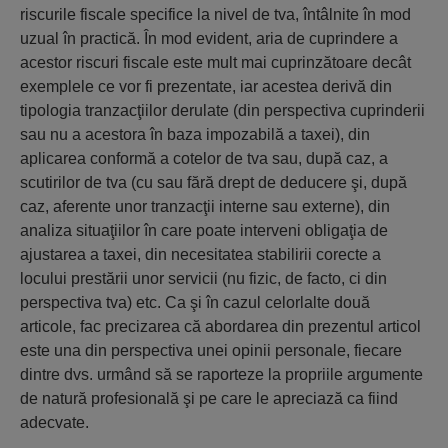
riscurile fiscale specifice la nivel de tva, întâlnite în mod
uzual în practică. În mod evident, aria de cuprindere a
acestor riscuri fiscale este mult mai cuprinzătoare decât
exemplele ce vor fi prezentate, iar acestea derivă din
tipologia tranzacţiilor derulate (din perspectiva cuprinderii
sau nu a acestora în baza impozabilă a taxei), din
aplicarea conformă a cotelor de tva sau, după caz, a
scutirilor de tva (cu sau fără drept de deducere şi, după
caz, aferente unor tranzacţii interne sau externe), din
analiza situaţiilor în care poate interveni obligaţia de
ajustarea a taxei, din necesitatea stabilirii corecte a
locului prestării unor servicii (nu fizic, de facto, ci din
perspectiva tva) etc. Ca şi în cazul celorlalte două
articole, fac precizarea că abordarea din prezentul articol
este una din perspectiva unei opinii personale, fiecare
dintre dvs. urmând să se raporteze la propriile argumente
de natură profesională şi pe care le apreciază ca fiind
adecvate.