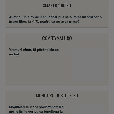
SMARTRADIO.RO
Austria| Un elev de 9 ani a fost pus să susţină un test scris
în aer liber, la -1°C, pentru că nu avea mască
COMEDYMALL.RO
Vremuri triste. Şi păcănelele se
închid.
MONITORULJUSTITIEI.RO
Modificări la legea societăţilor: Mai
multe firme vor putea funcţiona la