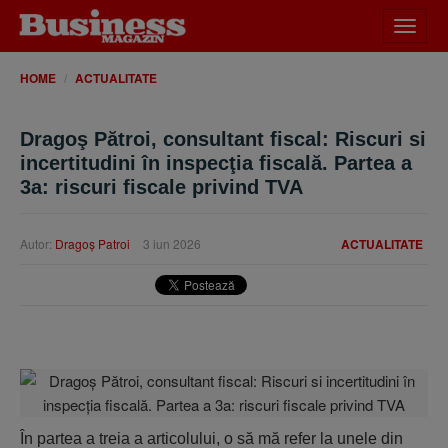
Desch
meniu
HOME
ACTUALITATE
Dragoş Pătroi, consultant fiscal: Riscuri si
incertitudini în inspecţia fiscală. Partea a
3a: riscuri fiscale privind TVA
Autor:
Dragoş Patroi
3 iun 2026
ACTUALITATE
În partea a treia a articolului, o să mă refer la unele din