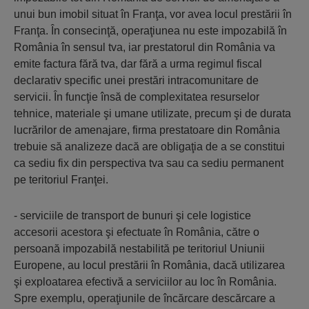
unui bun imobil situat în Franţa, vor avea locul prestării în
Franţa. În consecinţă, operaţiunea nu este impozabilă în
România în sensul tva, iar prestatorul din România va
emite factura fără tva, dar fără a urma regimul fiscal
declarativ specific unei prestări intracomunitare de
servicii. În funcţie însă de complexitatea resurselor
tehnice, materiale şi umane utilizate, precum şi de durata
lucrărilor de amenajare, firma prestatoare din România
trebuie să analizeze dacă are obligaţia de a se constitui
ca sediu fix din perspectiva tva sau ca sediu permanent
pe teritoriul Franţei.
- serviciile de transport de bunuri şi cele logistice
accesorii acestora şi efectuate în România, către o
persoană impozabilă nestabilită pe teritoriul Uniunii
Europene, au locul prestării în România, dacă utilizarea
şi exploatarea efectivă a serviciilor au loc în România.
Spre exemplu, operaţiunile de încărcare descărcare a