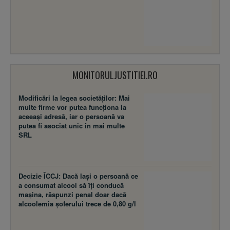
MONITORULJUSTITIEI.RO
Modificări la legea societăţilor: Mai
multe firme vor putea funcţiona la
aceeaşi adresă, iar o persoană va
putea fi asociat unic în mai multe
SRL
Decizie ÎCCJ: Dacă laşi o persoană ce
a consumat alcool să îţi conducă
maşina, răspunzi penal doar dacă
alcoolemia şoferului trece de 0,80 g/l