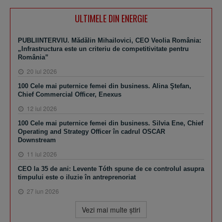
ULTIMELE DIN ENERGIE
PUBLIINTERVIU. Mădălin Mihailovici, CEO Veolia România:
„Infrastructura este un criteriu de competitivitate pentru
România”
20 iul 2026
100 Cele mai puternice femei din business. Alina Ştefan,
Chief Commercial Officer, Enexus
12 iul 2026
100 Cele mai puternice femei din business. Silvia Ene, Chief
Operating and Strategy Officer în cadrul OSCAR
Downstream
11 iul 2026
CEO la 35 de ani: Levente Tóth spune de ce controlul asupra
timpului este o iluzie în antreprenoriat
27 iun 2026
Vezi mai multe ştiri