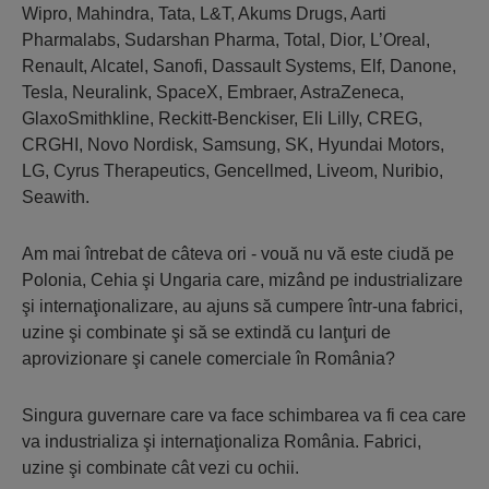
Wipro, Mahindra, Tata, L&T, Akums Drugs, Aarti
Pharmalabs, Sudarshan Pharma, Total, Dior, L’Oreal,
Renault, Alcatel, Sanofi, Dassault Systems, Elf, Danone,
Tesla, Neuralink, SpaceX, Embraer, AstraZeneca,
GlaxoSmithkline, Reckitt-Benckiser, Eli Lilly, CREG,
CRGHI, Novo Nordisk, Samsung, SK, Hyundai Motors,
LG, Cyrus Therapeutics, Gencellmed, Liveom, Nuribio,
Seawith.
Am mai întrebat de câteva ori - vouă nu vă este ciudă pe
Polonia, Cehia şi Ungaria care, mizând pe industrializare
şi internaţionalizare, au ajuns să cumpere într-una fabrici,
uzine şi combinate şi să se extindă cu lanţuri de
aprovizionare şi canele comerciale în România?
Singura guvernare care va face schimbarea va fi cea care
va industrializa şi internaţionaliza România. Fabrici,
uzine şi combinate cât vezi cu ochii.