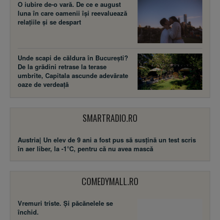
O iubire de-o vară. De ce e august
luna în care oamenii își reevaluează
relațiile și se despart
Unde scapi de căldura în București?
De la grădini retrase la terase
umbrite, Capitala ascunde adevărate
oaze de verdeață
SMARTRADIO.RO
Austria| Un elev de 9 ani a fost pus să susţină un test scris
în aer liber, la -1°C, pentru că nu avea mască
COMEDYMALL.RO
Vremuri triste. Şi păcănelele se
închid.