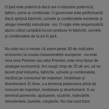
O ţară este puternică dacă are o industrie puternică,
fabrici, uzine şi combinate. O guvernare este performantă
dacă sprijină fabricile, uzinele şi combinatele existente şi
atrage investiţii industriale
noi. O naţie este responsabilă
atunci când cumpără lucruri produse în fabricile, uzinele
şi combinatele de la ea în ţară.
Nu este nici o mirare că avem peste 30 de indicatori
economici la coada clasamentelor europene - nu este
vina unui Premier sau altui Premier, este vina lipsei de
strategie economică. Am reuşit, timp de 35 de ani, să ne
facem praf industria, fabricile, uzinele şi combinatele,
mizând pe consumul de importuri, imobiliare şi
divertisment. Ei bine, s-a terminat petrecerea plină de
consum de importuri, imobiliare şi divertisment. S-au
terminat pomenile, ajutoarele, scutirile, indexările,
stimulentele, bursele, creşterile. Nu mai sunt bani.