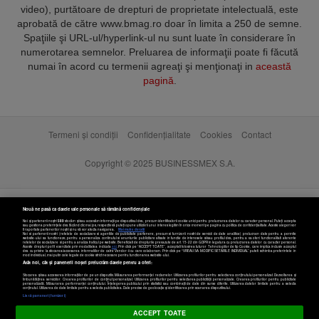
video), purtătoare de drepturi de proprietate intelectuală, este
aprobată de către www.bmag.ro doar în limita a 250 de semne.
Spaţiile şi URL-ul/hyperlink-ul nu sunt luate în considerare în
numerotarea semnelor. Preluarea de informaţii poate fi făcută
numai în acord cu termenii agreaţi şi menţionaţi in
această
pagină
.
Termeni și condiții
Confidențialitate
Cookies
Contact
Copyright © 2025 BUSINESSMEX S.A.
Nouă ne pasă ca datele tale personale să rămână confidențiale
Noi și partenerii noștri
589
stocăm și/sau accesăm informații pe dispozitivul dvs., precum identificatorii cookie unici pentru prelucrarea datelor cu caracter personal. Puteți accepta
sau gestiona preferințele dvs. făcând clic mai jos, respectiv vă puteți opune utilizării unui interes legitim în orice moment pe pagina cu politica de confidențialitate. Aceste alegeri vor
fi raportate partenerilor noștri și nu vă vor afecta navigarea.
Mai multe detalii
Noi si partenerii nostri (retelele de socializare si agentiile de publicitate partenere, precum si furnizorii nostri de servicii de date analitice) prelucram date pentru a permite
website-ului sa functioneze, pentru a personaliza continutul si anunturile publicitare afisate in functie de interesele si/sau profilul dvs., pentru a va oferi functionalitati aferente
retelelor de socializare si pentru a analiza traficul pe website. Beneficiati de drepturile prevazute de art. 15-22 din GDPR in legatura cu prelucrarea datelor cu caracter personal.
Aceste drepturi pot fi exercitate prin modalitatea indicata
aici
. Prin click pe “ACCEPT TOATE”, acceptati folosirea tuturor Tehnologiilor de tip Cookie, care implica inclusiv acceptul
dvs. cu privire la stocarea/accesarea informatiilor de catre Vendor-ii cu care colaboram. Prin click pe “VREAU SA MODIFIC SETARILE INDIVIDUAL” puteti schimba preferintele in
mod individual, mai putin cele legate de cookie strict necesare pentru functionarea website-ului.
Atât noi, cât și partenerii noștri prelucrăm datele pentru a oferi:
Stocarea și/sau accesarea informațiilor de pe un dispozitiv. Măsurarea performanței reclamelor. Utilizarea profilurilor pentru selectarea conținutului personalizat. Dezvoltarea și
îmbunătățirea serviciilor. Crearea profilurilor de conținut personalizat. Utilizarea profilurilor pentru selectarea publicității personalizate. Crearea profilurilor pentru publicitate
personalizată. Măsurarea performanței conținutului. Înțelegerea publicului prin statistici sau combinații de date din surse diferite. Utilizarea datelor limitate pentru a selecta
Setări cookies
conținutul. Utilizarea de date limitate pentru a selecta publicitatea. Date precise de geolocație și identificarea prin scanarea dispozitivului.
Listă parteneri (furnizori)
ACCEPT TOATE