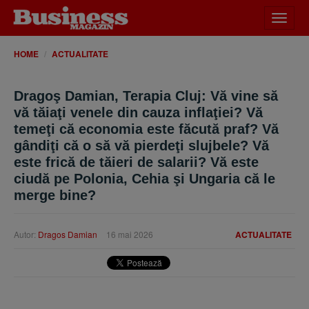
Desch
meniu
HOME
ACTUALITATE
Dragoş Damian, Terapia Cluj: Vă vine să
vă tăiaţi venele din cauza inflaţiei? Vă
temeţi că economia este făcută praf? Vă
gândiţi că o să vă pierdeţi slujbele? Vă
este frică de tăieri de salarii? Vă este
ciudă pe Polonia, Cehia şi Ungaria că le
merge bine?
Autor:
Dragos Damian
16 mai 2026
ACTUALITATE