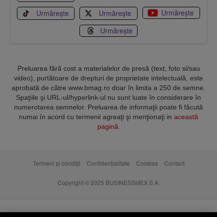
Urmărește
Urmărește
Urmărește
Urmărește
Preluarea fără cost a materialelor de presă (text, foto si/sau
video), purtătoare de drepturi de proprietate intelectuală, este
aprobată de către www.bmag.ro doar în limita a 250 de semne.
Spaţiile şi URL-ul/hyperlink-ul nu sunt luate în considerare în
numerotarea semnelor. Preluarea de informaţii poate fi făcută
numai în acord cu termenii agreaţi şi menţionaţi in
această
pagină
.
Termeni și condiții
Confidențialitate
Cookies
Contact
Copyright © 2025 BUSINESSMEX S.A.