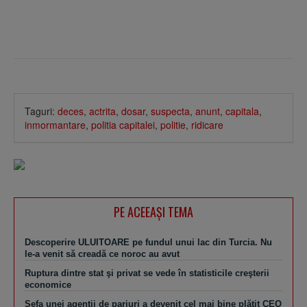
Taguri:
deces
,
actrita
,
dosar
,
suspecta
,
anunt
,
capitala
,
inmormantare
,
politia capitalei
,
politie
,
ridicare
PE ACEEAŞI TEMA
Descoperire ULUITOARE pe fundul unui lac din Turcia. Nu
le-a venit să creadă ce noroc au avut
Ruptura dintre stat şi privat se vede în statisticile creşterii
economice
Şefa unei agenţii de pariuri a devenit cel mai bine plătit CEO