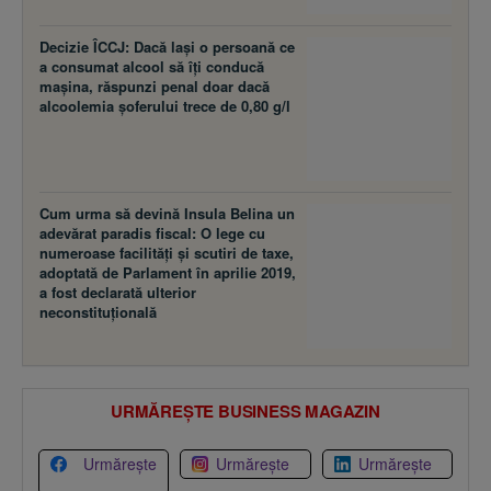
Decizie ÎCCJ: Dacă laşi o persoană ce
a consumat alcool să îţi conducă
maşina, răspunzi penal doar dacă
alcoolemia şoferului trece de 0,80 g/l
Cum urma să devină Insula Belina un
adevărat paradis fiscal: O lege cu
numeroase facilităţi şi scutiri de taxe,
adoptată de Parlament în aprilie 2019,
a fost declarată ulterior
neconstituţională
URMĂREȘTE BUSINESS MAGAZIN
Urmărește
Urmărește
Urmărește