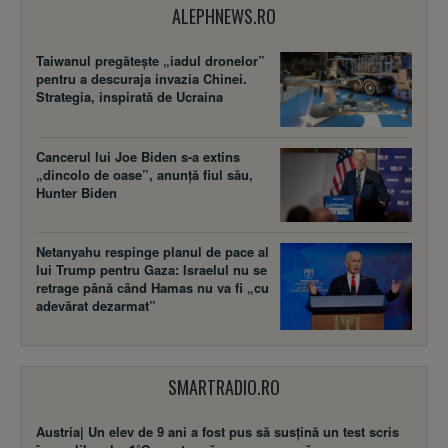
ALEPHNEWS.RO
Taiwanul pregătește „iadul dronelor”
pentru a descuraja invazia Chinei.
Strategia, inspirată de Ucraina
Cancerul lui Joe Biden s-a extins
„dincolo de oase”, anunță fiul său,
Hunter Biden
Netanyahu respinge planul de pace al
lui Trump pentru Gaza: Israelul nu se
retrage până când Hamas nu va fi „cu
adevărat dezarmat”
SMARTRADIO.RO
Austria| Un elev de 9 ani a fost pus să susţină un test scris