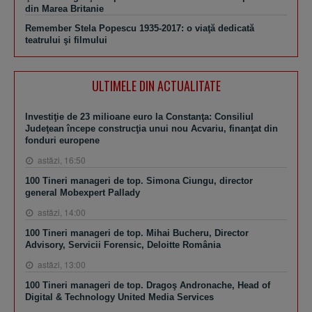
din Marea Britanie
Remember Stela Popescu 1935-2017: o viaţă dedicată
teatrului şi filmului
ULTIMELE DIN ACTUALITATE
Investiţie de 23 milioane euro la Constanţa: Consiliul
Judeţean începe construcţia unui nou Acvariu, finanţat din
fonduri europene
astăzi, 16:50
100 Tineri manageri de top. Simona Ciungu, director
general Mobexpert Pallady
astăzi, 14:00
100 Tineri manageri de top. Mihai Bucheru, Director
Advisory, Servicii Forensic, Deloitte România
astăzi, 13:00
100 Tineri manageri de top. Dragoş Andronache, Head of
Digital & Technology United Media Services