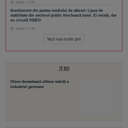
astăzi, 12:00
Avertisment din partea mediului de afaceri: Lipsa de
stabilitate din sectorul public blochează banii. Ei există, dar
nu circulă VIDEO
astăzi, 11:46
Vezi mai multe ştiri
ZF.RO
China devastează ultima redută a
industriei germane