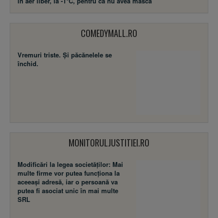
în aer liber, la -1°C, pentru că nu avea mască
COMEDYMALL.RO
Vremuri triste. Şi păcănelele se
închid.
MONITORULJUSTITIEI.RO
Modificări la legea societăţilor: Mai
multe firme vor putea funcţiona la
aceeaşi adresă, iar o persoană va
putea fi asociat unic în mai multe
SRL