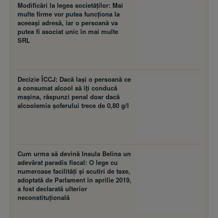
Modificări la legea societăţilor: Mai
multe firme vor putea funcţiona la
aceeaşi adresă, iar o persoană va
putea fi asociat unic în mai multe
SRL
Decizie ÎCCJ: Dacă laşi o persoană ce
a consumat alcool să îţi conducă
maşina, răspunzi penal doar dacă
alcoolemia şoferului trece de 0,80 g/l
Cum urma să devină Insula Belina un
adevărat paradis fiscal: O lege cu
numeroase facilităţi şi scutiri de taxe,
adoptată de Parlament în aprilie 2019,
a fost declarată ulterior
neconstituţională