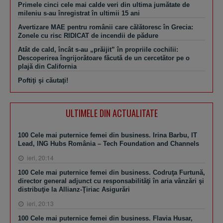
Primele cinci cele mai calde veri din ultima jumătate de
mileniu s-au înregistrat în ultimii 15 ani
Avertizare MAE pentru românii care călătoresc în Grecia:
Zonele cu risc RIDICAT de incendii de pădure
Atât de cald, încât s-au „prăijit” în propriile cochilii:
Descoperirea îngrijorătoare făcută de un cercetător pe o
plajă din California
Poftiţi şi căutaţi!
ULTIMELE DIN ACTUALITATE
100 Cele mai puternice femei din business. Irina Barbu, IT
Lead, ING Hubs România – Tech Foundation and Channels
ieri, 20:14
100 Cele mai puternice femei din business. Codruţa Furtună,
director general adjunct cu responsabilităţi în aria vânzări şi
distribuţie la Allianz-Ţiriac Asigurări
ieri, 20:13
100 Cele mai puternice femei din business. Flavia Husar,