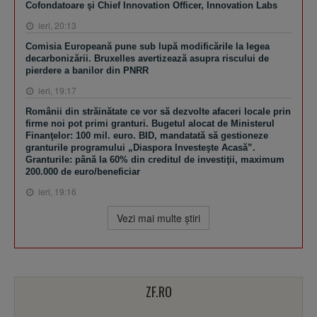
Cofondatoare şi Chief Innovation Officer, Innovation Labs
ieri, 20:13
Comisia Europeană pune sub lupă modificările la legea
decarbonizării. Bruxelles avertizează asupra riscului de
pierdere a banilor din PNRR
ieri, 19:17
Românii din străinătate ce vor să dezvolte afaceri locale prin
firme noi pot primi granturi. Bugetul alocat de Ministerul
Finanţelor: 100 mil. euro. BID, mandatată să gestioneze
granturile programului „Diaspora Investeşte Acasă”.
Granturile: până la 60% din creditul de investiţii, maximum
200.000 de euro/beneficiar
ieri, 19:16
Vezi mai multe ştiri
ZF.RO