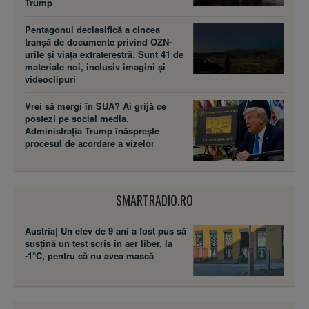
Trump
Pentagonul declasifică a cincea
tranșă de documente privind OZN-
urile și viața extraterestră. Sunt 41 de
materiale noi, inclusiv imagini și
videoclipuri
Vrei să mergi în SUA? Ai grijă ce
postezi pe social media.
Administrația Trump înăsprește
procesul de acordare a vizelor
SMARTRADIO.RO
Austria| Un elev de 9 ani a fost pus să
susţină un test scris în aer liber, la
-1°C, pentru că nu avea mască