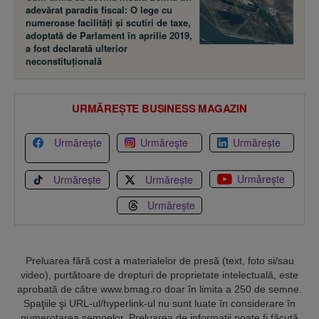
adevărat paradis fiscal: O lege cu
numeroase facilităţi şi scutiri de taxe,
adoptată de Parlament în aprilie 2019,
a fost declarată ulterior
neconstituţională
URMĂREȘTE BUSINESS MAGAZIN
Urmărește
Urmărește
Urmărește
Urmărește
Urmărește
Urmărește
Urmărește
Preluarea fără cost a materialelor de presă (text, foto si/sau
video), purtătoare de drepturi de proprietate intelectuală, este
aprobată de către www.bmag.ro doar în limita a 250 de semne.
Spaţiile şi URL-ul/hyperlink-ul nu sunt luate în considerare în
numerotarea semnelor. Preluarea de informaţii poate fi făcută