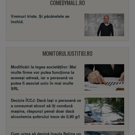
COMEDYMALL.RO
Vremuri triste. Şi păcănelele se
închid.
MONITORULJUSTITIEI.RO
Modificări la legea societăţilor: Mai
multe firme vor putea funcţiona la
aceeaşi adresă, iar o persoană va
putea fi asociat unic în mai multe
SRL
Decizie ÎCCJ: Dacă laşi o persoană ce
a consumat alcool să îţi conducă
maşina, răspunzi penal doar dacă
alcoolemia şoferului trece de 0,80 g/l
Cum urma să devină Insula Belina un