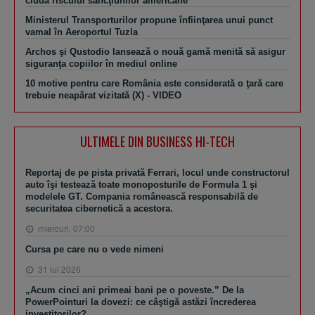
ciuda riscului sancţiunilor americane
Ministerul Transporturilor propune înfiinţarea unui punct
vamal în Aeroportul Tuzla
Archos şi Qustodio lansează o nouă gamă menită să asigur
siguranţa copiilor în mediul online
10 motive pentru care România este considerată o ţară care
trebuie neapărat vizitată (X) - VIDEO
ULTIMELE DIN BUSINESS HI-TECH
Reportaj de pe pista privată Ferrari, locul unde constructorul
auto îşi testează toate monoposturile de Formula 1 şi
modelele GT. Compania românească responsabilă de
securitatea cibernetică a acestora.
miercuri, 07:00
Cursa pe care nu o vede nimeni
31 iul 2026
„Acum cinci ani primeai bani pe o poveste.” De la
PowerPointuri la dovezi: ce câştigă astăzi încrederea
investitorilor?