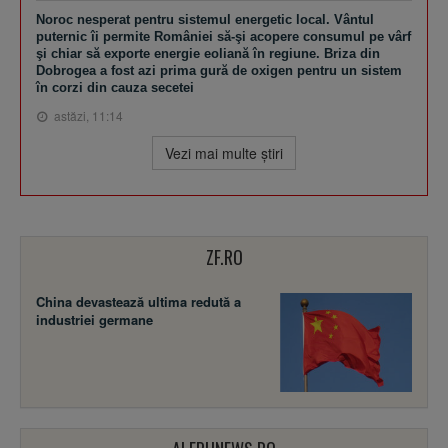
Noroc nesperat pentru sistemul energetic local. Vântul
puternic îi permite României să-şi acopere consumul pe vârf
şi chiar să exporte energie eoliană în regiune. Briza din
Dobrogea a fost azi prima gură de oxigen pentru un sistem
în corzi din cauza secetei
astăzi, 11:14
Vezi mai multe ştiri
ZF.RO
China devastează ultima redută a
industriei germane