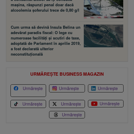
maşina, răspunzi penal doar dacă
alcoolemia şoferului trece de 0,80 g/l
Cum urma să devină Insula Belina un
adevărat paradis fiscal: O lege cu
numeroase facilităţi şi scutiri de taxe,
adoptată de Parlament în aprilie 2019,
a fost declarată ulterior
neconstituţională
URMĂREȘTE BUSINESS MAGAZIN
Urmărește
Urmărește
Urmărește
Urmărește
Urmărește
Urmărește
Urmărește