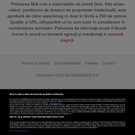
Preluarea fără cost a materialelor de presă (text, foto si/sau
video), purtătoare de drepturi de proprietate intelectuală, este
aprobată de către www.bmag.ro doar în limita a 250 de semne.
Spaţiile şi URL-ul/hyperlink-ul nu sunt luate în considerare în
numerotarea semnelor. Preluarea de informaţii poate fi făcută
numai în acord cu termenii agreaţi şi menţionaţi in
această
pagină
.
Termeni și condiții
Confidențialitate
Cookies
Contact
Copyright © 2025 BUSINESSMEX S.A.
Nouă ne pasă ca datele tale personale să rămână confidențiale
Noi și partenerii noștri
589
stocăm și/sau accesăm informații pe dispozitivul dvs., precum identificatorii cookie unici pentru prelucrarea datelor cu caracter personal. Puteți accepta
sau gestiona preferințele dvs. făcând clic mai jos, respectiv vă puteți opune utilizării unui interes legitim în orice moment pe pagina cu politica de confidențialitate. Aceste alegeri vor
fi raportate partenerilor noștri și nu vă vor afecta navigarea.
Mai multe detalii
Noi si partenerii nostri (retelele de socializare si agentiile de publicitate partenere, precum si furnizorii nostri de servicii de date analitice) prelucram date pentru a permite
website-ului sa functioneze, pentru a personaliza continutul si anunturile publicitare afisate in functie de interesele si/sau profilul dvs., pentru a va oferi functionalitati aferente
retelelor de socializare si pentru a analiza traficul pe website. Beneficiati de drepturile prevazute de art. 15-22 din GDPR in legatura cu prelucrarea datelor cu caracter personal.
Aceste drepturi pot fi exercitate prin modalitatea indicata
aici
. Prin click pe “ACCEPT TOATE”, acceptati folosirea tuturor Tehnologiilor de tip Cookie, care implica inclusiv acceptul
dvs. cu privire la stocarea/accesarea informatiilor de catre Vendor-ii cu care colaboram. Prin click pe “VREAU SA MODIFIC SETARILE INDIVIDUAL” puteti schimba preferintele in
mod individual, mai putin cele legate de cookie strict necesare pentru functionarea website-ului.
Atât noi, cât și partenerii noștri prelucrăm datele pentru a oferi:
Stocarea și/sau accesarea informațiilor de pe un dispozitiv. Măsurarea performanței reclamelor. Utilizarea profilurilor pentru selectarea conținutului personalizat. Dezvoltarea și
îmbunătățirea serviciilor. Crearea profilurilor de conținut personalizat. Utilizarea profilurilor pentru selectarea publicității personalizate. Crearea profilurilor pentru publicitate
personalizată. Măsurarea performanței conținutului. Înțelegerea publicului prin statistici sau combinații de date din surse diferite. Utilizarea datelor limitate pentru a selecta
Setări cookies
conținutul. Utilizarea de date limitate pentru a selecta publicitatea. Date precise de geolocație și identificarea prin scanarea dispozitivului.
Listă parteneri (furnizori)