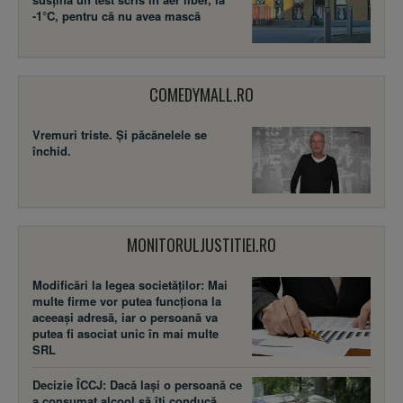
-1°C, pentru că nu avea mască
COMEDYMALL.RO
Vremuri triste. Şi păcănelele se
închid.
MONITORULJUSTITIEI.RO
Modificări la legea societăţilor: Mai
multe firme vor putea funcţiona la
aceeaşi adresă, iar o persoană va
putea fi asociat unic în mai multe
SRL
Decizie ÎCCJ: Dacă laşi o persoană ce
a consumat alcool să îţi conducă