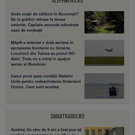
ALEPHNEWS.RO
Unde scapi de căldura în București?
De la grădini retrase la terase
umbrite, Capitala ascunde adevărate
oaze de verdeață
MApN a detectat o țintă aeriană în
apropierea frontierei cu Ucraina.
Locuitorii din Tulcea au primit RO-
Alert. Ținta nu a intrat în spațiul
aerian al României
Iranul pune șase condiții Statelor
Unite pentru redeschiderea Strâmtorii
Ormuz. Care sunt acestea
SMARTRADIO.RO
Austria| Un elev de 9 ani a fost pus să
susţină un test scris în aer liber, la