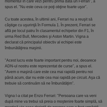
momentul în care vezi pentru prima dată un Ferrari", a
spus el. "Nu este ceva ce poţi obţine foarte uşor".
Cu toate acestea, în ultimii ani, Ferrari nu a reuşit să
câştige cu uşurinţă în Formula 1. În prezent, Ferrari se
află pe locul patru în clasamentul echipelor din F1, în
urma Red Bull, Mercedes şi Aston Martin. Vigna a
declarat că principalul obiectiv al echipei este
îmbunătăţirea maşinii.
"Acest lucru este foarte important pentru noi, deoarece
ADN-ul nostru este reprezentat de curse", a spus el.
"Avem o maşină care este cea mai rapidă pentru noi
până acum, dar nu este cea mai rapidă pe circuit. Aşa că
trebuie să continuăm să ne îmbunătăţim".
Vigna l-a citat pe Enzo Ferrari: "Persoana care va veni
după mine va trebui să preia o moştenire foarte simplă, să