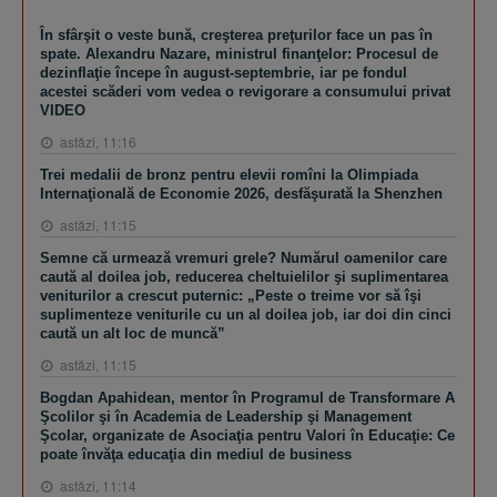
În sfârşit o veste bună, creşterea preţurilor face un pas în
spate. Alexandru Nazare, ministrul finanţelor: Procesul de
dezinflaţie începe în august-septembrie, iar pe fondul
acestei scăderi vom vedea o revigorare a consumului privat
VIDEO
astăzi, 11:16
Trei medalii de bronz pentru elevii romîni la Olimpiada
Internaţională de Economie 2026, desfăşurată la Shenzhen
astăzi, 11:15
Semne că urmează vremuri grele? Numărul oamenilor care
caută al doilea job, reducerea cheltuielilor şi suplimentarea
veniturilor a crescut puternic: „Peste o treime vor să îşi
suplimenteze veniturile cu un al doilea job, iar doi din cinci
caută un alt loc de muncă”
astăzi, 11:15
Bogdan Apahidean, mentor în Programul de Transformare A
Şcolilor şi în Academia de Leadership şi Management
Şcolar, organizate de Asociaţia pentru Valori în Educaţie: Ce
poate învăţa educaţia din mediul de business
astăzi, 11:14