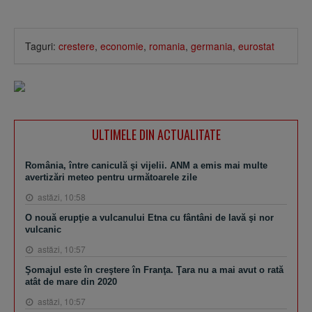
Taguri:
crestere
,
economie
,
romania
,
germania
,
eurostat
ULTIMELE DIN ACTUALITATE
România, între caniculă şi vijelii. ANM a emis mai multe
avertizări meteo pentru următoarele zile
astăzi, 10:58
O nouă erupţie a vulcanului Etna cu fântâni de lavă şi nor
vulcanic
astăzi, 10:57
Şomajul este în creştere în Franţa. Ţara nu a mai avut o rată
atât de mare din 2020
astăzi, 10:57