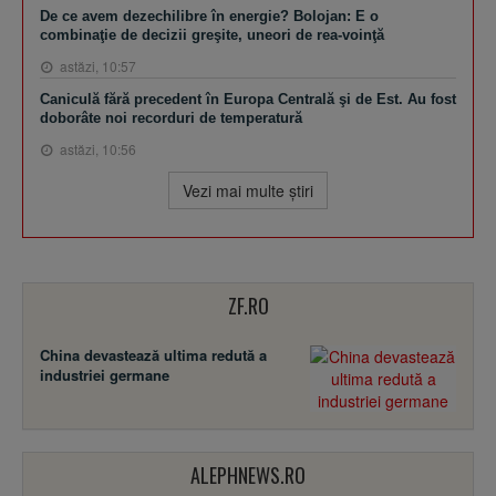
De ce avem dezechilibre în energie? Bolojan: E o
combinaţie de decizii greşite, uneori de rea-voinţă
astăzi, 10:57
Caniculă fără precedent în Europa Centrală şi de Est. Au fost
doborâte noi recorduri de temperatură
astăzi, 10:56
Vezi mai multe ştiri
ZF.RO
China devastează ultima redută a
industriei germane
ALEPHNEWS.RO