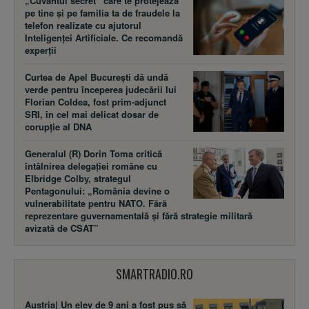
„Cuvântul secret” care te protejează
pe tine și pe familia ta de fraudele la
telefon realizate cu ajutorul
Inteligenței Artificiale. Ce recomandă
experții
Curtea de Apel București dă undă
verde pentru începerea judecării lui
Florian Coldea, fost prim-adjunct
SRI, în cel mai delicat dosar de
corupție al DNA
Generalul (R) Dorin Toma critică
întâlnirea delegației române cu
Elbridge Colby, strategul
Pentagonului: „România devine o
vulnerabilitate pentru NATO. Fără
reprezentare guvernamentală și fără strategie militară
avizată de CSAT”
SMARTRADIO.RO
Austria| Un elev de 9 ani a fost pus să