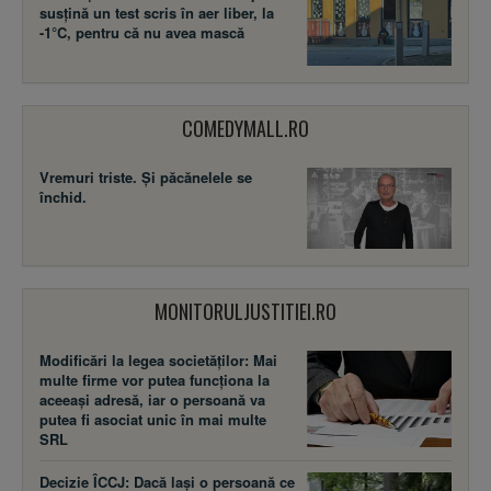
susţină un test scris în aer liber, la
-1°C, pentru că nu avea mască
COMEDYMALL.RO
Vremuri triste. Şi păcănelele se
închid.
MONITORULJUSTITIEI.RO
Modificări la legea societăţilor: Mai
multe firme vor putea funcţiona la
aceeaşi adresă, iar o persoană va
putea fi asociat unic în mai multe
SRL
Decizie ÎCCJ: Dacă laşi o persoană ce