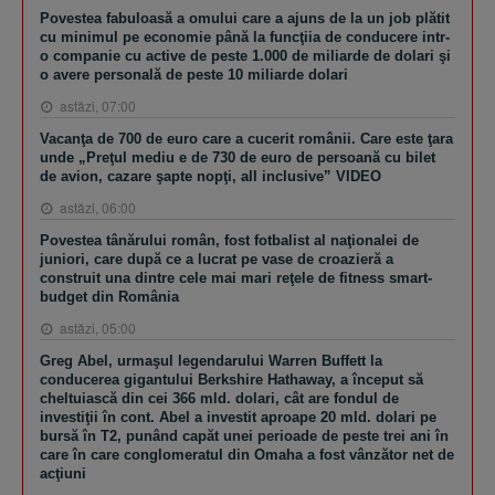
Povestea fabuloasă a omului care a ajuns de la un job plătit
cu minimul pe economie până la funcţiia de conducere intr-
o companie cu active de peste 1.000 de miliarde de dolari şi
o avere personală de peste 10 miliarde dolari
astăzi, 07:00
Vacanţa de 700 de euro care a cucerit românii. Care este ţara
unde „Preţul mediu e de 730 de euro de persoană cu bilet
de avion, cazare şapte nopţi, all inclusive” VIDEO
astăzi, 06:00
Povestea tânărului român, fost fotbalist al naţionalei de
juniori, care după ce a lucrat pe vase de croazieră a
construit una dintre cele mai mari reţele de fitness smart-
budget din România
astăzi, 05:00
Greg Abel, urmaşul legendarului Warren Buffett la
conducerea gigantului Berkshire Hathaway, a început să
cheltuiască din cei 366 mld. dolari, cât are fondul de
investiţii în cont. Abel a investit aproape 20 mld. dolari pe
bursă în T2, punând capăt unei perioade de peste trei ani în
care în care conglomeratul din Omaha a fost vânzător net de
acţiuni