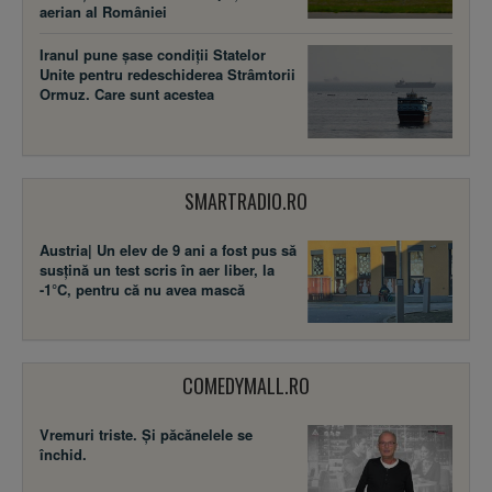
aerian al României
Iranul pune șase condiții Statelor
Unite pentru redeschiderea Strâmtorii
Ormuz. Care sunt acestea
SMARTRADIO.RO
Austria| Un elev de 9 ani a fost pus să
susţină un test scris în aer liber, la
-1°C, pentru că nu avea mască
COMEDYMALL.RO
Vremuri triste. Şi păcănelele se
închid.