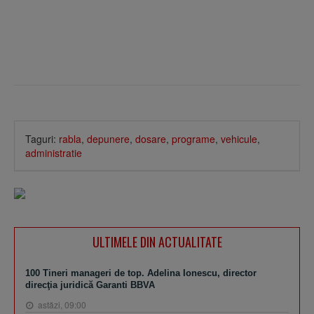
Taguri:
rabla
,
depunere
,
dosare
,
programe
,
vehicule
,
administratie
ULTIMELE DIN ACTUALITATE
100 Tineri manageri de top. Adelina Ionescu, director
direcţia juridică Garanti BBVA
astăzi, 09:00