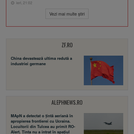
ieri, 21:02
Vezi mai multe ştiri
ZF.RO
China devastează ultima redută a
industriei germane
ALEPHNEWS.RO
MApN a detectat o țintă aeriană în
apropierea frontierei cu Ucraina.
Locuitorii din Tulcea au primit RO-
Alert. Ținta nu a intrat în spațiul