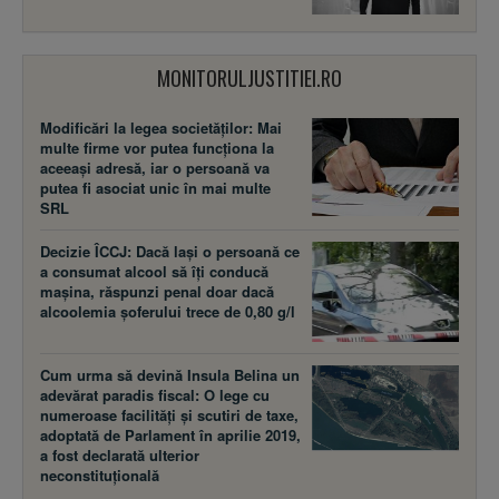
MONITORULJUSTITIEI.RO
Modificări la legea societăţilor: Mai
multe firme vor putea funcţiona la
aceeaşi adresă, iar o persoană va
putea fi asociat unic în mai multe
SRL
Decizie ÎCCJ: Dacă laşi o persoană ce
a consumat alcool să îţi conducă
maşina, răspunzi penal doar dacă
alcoolemia şoferului trece de 0,80 g/l
Cum urma să devină Insula Belina un
adevărat paradis fiscal: O lege cu
numeroase facilităţi şi scutiri de taxe,
adoptată de Parlament în aprilie 2019,
a fost declarată ulterior
neconstituţională