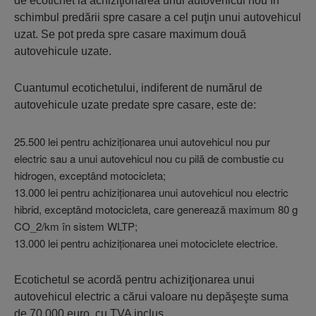
de ecotichet la achiziţionarea unui autovehicul nou în
schimbul predării spre casare a cel puţin unui autovehicul
uzat. Se pot preda spre casare maximum două
autovehicule uzate.
Cuantumul ecotichetului, indiferent de numărul de
autovehicule uzate predate spre casare, este de:
25.500 lei pentru achiziţionarea unui autovehicul nou pur
electric sau a unui autovehicul nou cu pilă de combustie cu
hidrogen, exceptând motocicleta;
13.000 lei pentru achiziţionarea unui autovehicul nou electric
hibrid, exceptând motocicleta, care generează maximum 80 g
CO_2/km în sistem WLTP;
13.000 lei pentru achiziţionarea unei motociclete electrice.
Ecotichetul se acordă pentru achiziţionarea unui
autovehicul electric a cărui valoare nu depăşeşte suma
de 70.000 euro, cu TVA inclus.