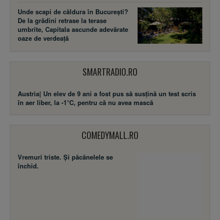
Unde scapi de căldura în București?
De la grădini retrase la terase
umbrite, Capitala ascunde adevărate
oaze de verdeață
SMARTRADIO.RO
Austria| Un elev de 9 ani a fost pus să susţină un test scris
în aer liber, la -1°C, pentru că nu avea mască
COMEDYMALL.RO
Vremuri triste. Şi păcănelele se
închid.