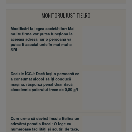
MONITORULJUSTITIEI.RO
Modificări la legea societăţilor: Mai
multe firme vor putea funcţiona la
aceeaşi adresă, iar o persoană va
putea fi asociat unic în mai multe
SRL
Decizie ÎCCJ: Dacă laşi o persoană ce
a consumat alcool să îţi conducă
maşina, răspunzi penal doar dacă
alcoolemia şoferului trece de 0,80 g/l
Cum urma să devină Insula Belina un
adevărat paradis fiscal: O lege cu
numeroase facilităţi şi scutiri de taxe,