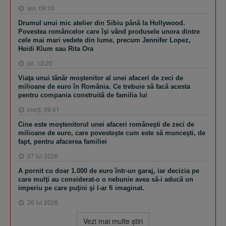
ieri, 09:10
Drumul unui mic atelier din Sibiu până la Hollywood.
Povestea româncelor care îşi vând produsele unora dintre
cele mai mari vedete din lume, precum Jennifer Lopez,
Heidi Klum sau Rita Ora
joi, 13:20
Viaţa unui tânăr moştenitor al unei afaceri de zeci de
milioane de euro în România. Ce trebuie să facă acesta
pentru compania construită de familia lui
marţi, 09:41
Cine este moştenitorul unei afaceri româneşti de zeci de
milioane de euro, care povesteşte cum este să munceşti, de
fapt, pentru afacerea familiei
27 iul 2026
A pornit cu doar 1.000 de euro într-un garaj, iar decizia pe
care mulţi au considerat-o o nebunie avea să-i aducă un
imperiu pe care puţini şi l-ar fi imaginat.
26 iul 2026
Vezi mai multe ştiri