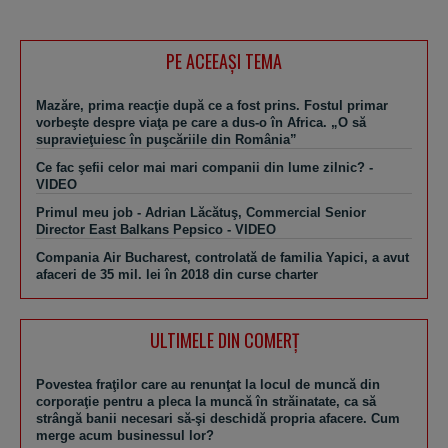
PE ACEEAŞI TEMA
Mazăre, prima reacţie după ce a fost prins. Fostul primar
vorbeşte despre viaţa pe care a dus-o în Africa. „O să
supravieţuiesc în puşcăriile din România”
Ce fac şefii celor mai mari companii din lume zilnic? -
VIDEO
Primul meu job - Adrian Lăcătuş, Commercial Senior
Director East Balkans Pepsico - VIDEO
Compania Air Bucharest, controlată de familia Yapici, a avut
afaceri de 35 mil. lei în 2018 din curse charter
ULTIMELE DIN COMERȚ
Povestea fraţilor care au renunţat la locul de muncă din
corporaţie pentru a pleca la muncă în străinatate, ca să
strângă banii necesari să-şi deschidă propria afacere. Cum
merge acum businessul lor?