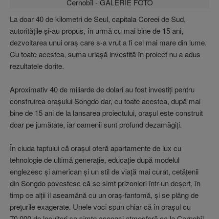
La doar 40 de kilometri de Seul, capitala Coreei de Sud,
autorităţile şi-au propus, în urmă cu mai bine de 15 ani,
dezvoltarea unui oraş care s-a vrut a fi cel mai mare din lume.
Cu toate acestea, suma uriaşă investită în proiect nu a adus
rezultatele dorite.
Aproximativ 40 de miliarde de dolari au fost investiţi pentru
construirea oraşului Songdo dar, cu toate acestea, după mai
bine de 15 ani de la lansarea proiectului, oraşul este construit
doar pe jumătate, iar oamenii sunt profund dezamăgiţi.
În ciuda faptului că oraşul oferă apartamente de lux cu
tehnologie de ultimă generaţie, educaţie după modelul
englezesc şi american şi un stil de viaţă mai curat, cetăţenii
din Songdo povestesc că se simt prizonieri într-un deşert, în
timp ce alţii îl aseamănă cu un oraş-fantomă, şi se plâng de
preţurile exagerate. Unele voci spun chiar că în oraşul cu
70.000 de locuitori se simte aceeaşi atmosferă ca la Cernobîl.