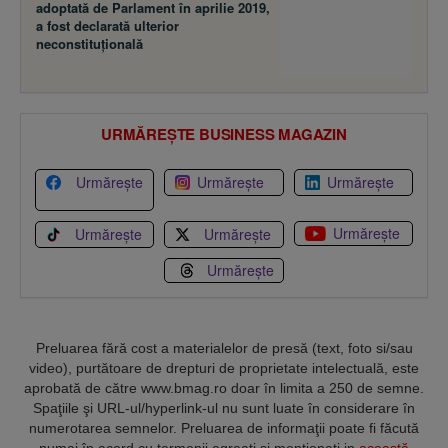
adoptată de Parlament în aprilie 2019,
a fost declarată ulterior
neconstituţională
URMĂREȘTE BUSINESS MAGAZIN
Urmărește
Urmărește
Urmărește
Urmărește
Urmărește
Urmărește
Urmărește
Preluarea fără cost a materialelor de presă (text, foto si/sau
video), purtătoare de drepturi de proprietate intelectuală, este
aprobată de către www.bmag.ro doar în limita a 250 de semne.
Spaţiile şi URL-ul/hyperlink-ul nu sunt luate în considerare în
numerotarea semnelor. Preluarea de informaţii poate fi făcută
numai în acord cu termenii agreaţi şi menţionaţi in
această