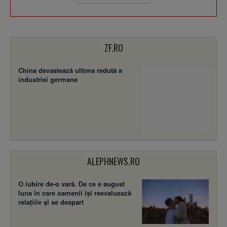
ZF.RO
China devastează ultima redută a
industriei germane
ALEPHNEWS.RO
O iubire de-o vară. De ce e august
luna în care oamenii își reevaluează
relațiile și se despart