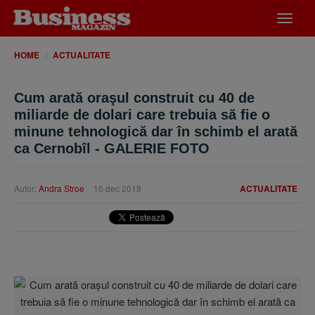
Desch
meniu
HOME
ACTUALITATE
Cum arată oraşul construit cu 40 de
miliarde de dolari care trebuia să fie o
minune tehnologică dar în schimb el arată
ca Cernobîl - GALERIE FOTO
Autor:
Andra Stroe
16 dec 2018
ACTUALITATE