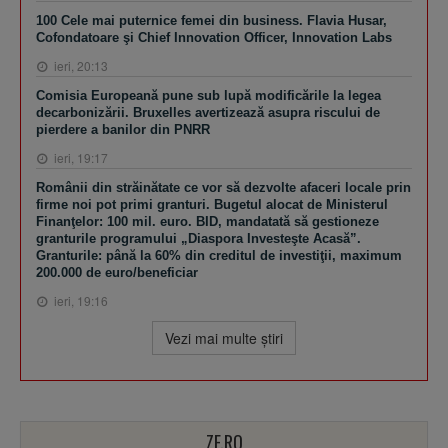
100 Cele mai puternice femei din business. Flavia Husar,
Cofondatoare şi Chief Innovation Officer, Innovation Labs
ieri, 20:13
Comisia Europeană pune sub lupă modificările la legea
decarbonizării. Bruxelles avertizează asupra riscului de
pierdere a banilor din PNRR
ieri, 19:17
Românii din străinătate ce vor să dezvolte afaceri locale prin
firme noi pot primi granturi. Bugetul alocat de Ministerul
Finanţelor: 100 mil. euro. BID, mandatată să gestioneze
granturile programului „Diaspora Investeşte Acasă”.
Granturile: până la 60% din creditul de investiţii, maximum
200.000 de euro/beneficiar
ieri, 19:16
Vezi mai multe ştiri
ZF.RO