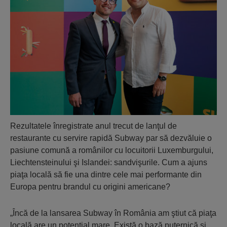
Rezultatele înregistrate anul trecut de lanţul de
restaurante cu servire rapidă Subway par să dezvăluie o
pasiune comună a românilor cu locuitorii Luxemburgului,
Liechtensteinului şi Islandei: sandvişurile. Cum a ajuns
piaţa locală să fie una dintre cele mai performante din
Europa pentru brandul cu origini americane?
„Încă de la lansarea Subway în România am ştiut că piaţa
locală are un potenţial mare. Există o bază puternică şi