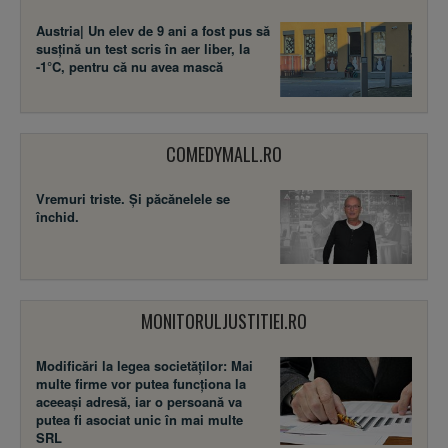
Austria| Un elev de 9 ani a fost pus să
susţină un test scris în aer liber, la
-1°C, pentru că nu avea mască
COMEDYMALL.RO
Vremuri triste. Şi păcănelele se
închid.
MONITORULJUSTITIEI.RO
Modificări la legea societăţilor: Mai
multe firme vor putea funcţiona la
aceeaşi adresă, iar o persoană va
putea fi asociat unic în mai multe
SRL