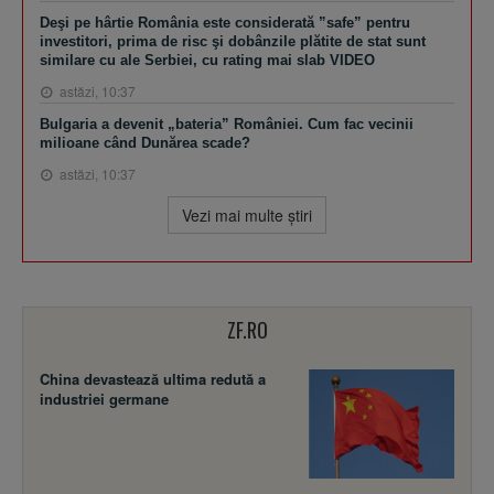
Deşi pe hârtie România este considerată ”safe” pentru
investitori, prima de risc şi dobânzile plătite de stat sunt
similare cu ale Serbiei, cu rating mai slab VIDEO
astăzi, 10:37
Bulgaria a devenit „bateria” României. Cum fac vecinii
milioane când Dunărea scade?
astăzi, 10:37
Vezi mai multe ştiri
ZF.RO
China devastează ultima redută a
industriei germane