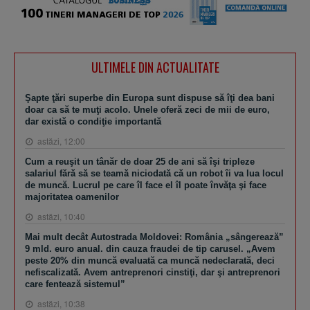
ULTIMELE DIN ACTUALITATE
Şapte ţări superbe din Europa sunt dispuse să îţi dea bani
doar ca să te muţi acolo. Unele oferă zeci de mii de euro,
dar există o condiţie importantă
astăzi, 12:00
Cum a reuşit un tânăr de doar 25 de ani să îşi tripleze
salariul fără să se teamă niciodată că un robot îi va lua locul
de muncă. Lucrul pe care îl face el îl poate învăţa şi face
majoritatea oamenilor
astăzi, 10:40
Mai mult decât Autostrada Moldovei: România „sângerează”
9 mld. euro anual. din cauza fraudei de tip carusel. „Avem
peste 20% din muncă evaluată ca muncă nedeclarată, deci
nefiscalizată. Avem antreprenori cinstiţi, dar şi antreprenori
care fentează sistemul”
astăzi, 10:38