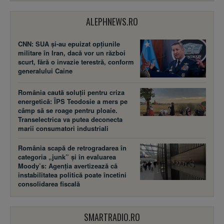
ALEPHNEWS.RO
CNN: SUA şi-au epuizat opțiunile
militare în Iran, dacă vor un război
scurt, fără o invazie terestră, conform
generalului Caine
România caută soluții pentru criza
energetică: ÎPS Teodosie a mers pe
câmp să se roage pentru ploaie.
Transelectrica va putea deconecta
marii consumatori industriali
România scapă de retrogradarea în
categoria „junk” și în evaluarea
Moody’s: Agenția avertizează că
instabilitatea politică poate încetini
consolidarea fiscală
SMARTRADIO.RO