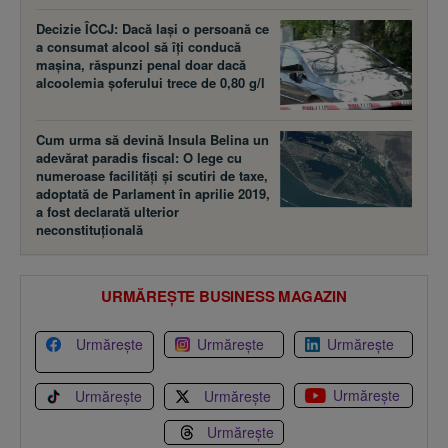
Decizie ÎCCJ: Dacă laşi o persoană ce
a consumat alcool să îţi conducă
maşina, răspunzi penal doar dacă
alcoolemia şoferului trece de 0,80 g/l
Cum urma să devină Insula Belina un
adevărat paradis fiscal: O lege cu
numeroase facilităţi şi scutiri de taxe,
adoptată de Parlament în aprilie 2019,
a fost declarată ulterior
neconstituţională
URMĂREȘTE BUSINESS MAGAZIN
Urmărește
Urmărește
Urmărește
Urmărește
Urmărește
Urmărește
Urmărește