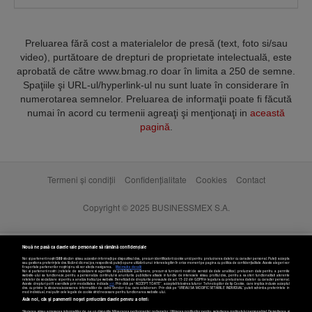
Preluarea fără cost a materialelor de presă (text, foto si/sau
video), purtătoare de drepturi de proprietate intelectuală, este
aprobată de către www.bmag.ro doar în limita a 250 de semne.
Spaţiile şi URL-ul/hyperlink-ul nu sunt luate în considerare în
numerotarea semnelor. Preluarea de informaţii poate fi făcută
numai în acord cu termenii agreaţi şi menţionaţi in
această
pagină
.
Termeni și condiții
Confidențialitate
Cookies
Contact
Copyright © 2025 BUSINESSMEX S.A.
Nouă ne pasă ca datele tale personale să rămână confidențiale
Noi și partenerii noștri
589
stocăm și/sau accesăm informații pe dispozitivul dvs., precum identificatorii cookie unici pentru prelucrarea datelor cu caracter personal. Puteți accepta
sau gestiona preferințele dvs. făcând clic mai jos, respectiv vă puteți opune utilizării unui interes legitim în orice moment pe pagina cu politica de confidențialitate. Aceste alegeri vor
fi raportate partenerilor noștri și nu vă vor afecta navigarea.
Mai multe detalii
Noi si partenerii nostri (retelele de socializare si agentiile de publicitate partenere, precum si furnizorii nostri de servicii de date analitice) prelucram date pentru a permite
website-ului sa functioneze, pentru a personaliza continutul si anunturile publicitare afisate in functie de interesele si/sau profilul dvs., pentru a va oferi functionalitati aferente
retelelor de socializare si pentru a analiza traficul pe website. Beneficiati de drepturile prevazute de art. 15-22 din GDPR in legatura cu prelucrarea datelor cu caracter personal.
Aceste drepturi pot fi exercitate prin modalitatea indicata
aici
. Prin click pe “ACCEPT TOATE”, acceptati folosirea tuturor Tehnologiilor de tip Cookie, care implica inclusiv acceptul
dvs. cu privire la stocarea/accesarea informatiilor de catre Vendor-ii cu care colaboram. Prin click pe “VREAU SA MODIFIC SETARILE INDIVIDUAL” puteti schimba preferintele in
mod individual, mai putin cele legate de cookie strict necesare pentru functionarea website-ului.
Atât noi, cât și partenerii noștri prelucrăm datele pentru a oferi:
Stocarea și/sau accesarea informațiilor de pe un dispozitiv. Măsurarea performanței reclamelor. Utilizarea profilurilor pentru selectarea conținutului personalizat. Dezvoltarea și