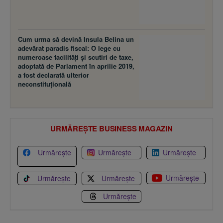
Cum urma să devină Insula Belina un
adevărat paradis fiscal: O lege cu
numeroase facilităţi şi scutiri de taxe,
adoptată de Parlament în aprilie 2019,
a fost declarată ulterior
neconstituţională
URMĂREȘTE BUSINESS MAGAZIN
Urmărește
Urmărește
Urmărește
Urmărește
Urmărește
Urmărește
Urmărește