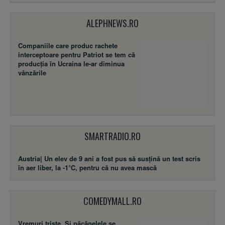
ALEPHNEWS.RO
Companiile care produc rachete
interceptoare pentru Patriot se tem că
producția în Ucraina le-ar diminua
vânzările
SMARTRADIO.RO
Austria| Un elev de 9 ani a fost pus să susţină un test scris
în aer liber, la -1°C, pentru că nu avea mască
COMEDYMALL.RO
Vremuri triste. Şi păcănelele se