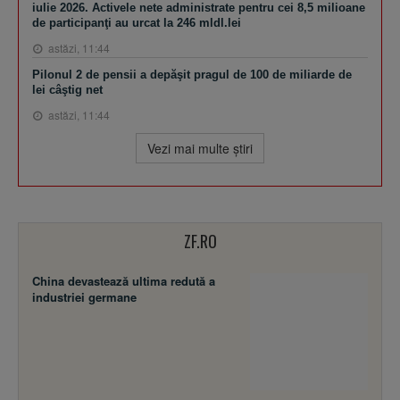
iulie 2026. Activele nete administrate pentru cei 8,5 milioane
de participanţi au urcat la 246 mldl.lei
astăzi, 11:44
Pilonul 2 de pensii a depăşit pragul de 100 de miliarde de
lei câştig net
astăzi, 11:44
Vezi mai multe ştiri
ZF.RO
China devastează ultima redută a
industriei germane