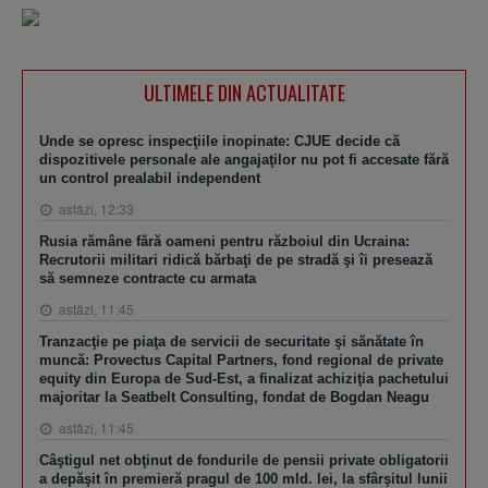
ULTIMELE DIN ACTUALITATE
Unde se opresc inspecţiile inopinate: CJUE decide că
dispozitivele personale ale angajaţilor nu pot fi accesate fără
un control prealabil independent
astăzi, 12:33
Rusia rămâne fără oameni pentru războiul din Ucraina:
Recrutorii militari ridică bărbaţi de pe stradă şi îi presează
să semneze contracte cu armata
astăzi, 11:45
Tranzacţie pe piaţa de servicii de securitate şi sănătate în
muncă: Provectus Capital Partners, fond regional de private
equity din Europa de Sud-Est, a finalizat achiziţia pachetului
majoritar la Seatbelt Consulting, fondat de Bogdan Neagu
astăzi, 11:45
Câştigul net obţinut de fondurile de pensii private obligatorii
a depăşit în premieră pragul de 100 mld. lei, la sfârşitul lunii