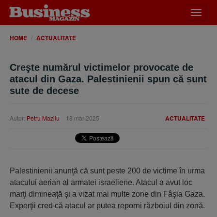
Desch
meniu
HOME
ACTUALITATE
Creşte numărul victimelor provocate de
atacul din Gaza. Palestinienii spun că sunt
sute de decese
Autor:
Petru Mazilu
18 mar 2025
ACTUALITATE
Palestinienii anunţă că sunt peste 200 de victime în urma
atacului aerian al armatei israeliene. Atacul a avut loc
marţi dimineaţă şi a vizat mai multe zone din Fâşia Gaza.
Experţii cred că atacul ar putea reporni războiul din zonă.