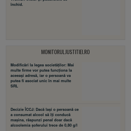
închid.
MONITORULJUSTITIEI.RO
Modificări la legea societăţilor: Mai
multe firme vor putea funcţiona la
aceeaşi adresă, iar o persoană va
putea fi asociat unic în mai multe
SRL
Decizie ÎCCJ: Dacă laşi o persoană ce
a consumat alcool să îţi conducă
maşina, răspunzi penal doar dacă
alcoolemia şoferului trece de 0,80 g/l