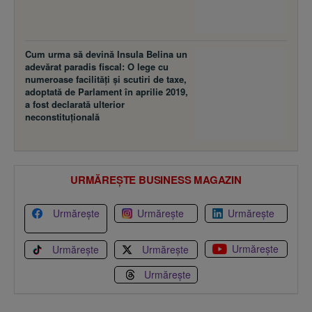
Cum urma să devină Insula Belina un
adevărat paradis fiscal: O lege cu
numeroase facilităţi şi scutiri de taxe,
adoptată de Parlament în aprilie 2019,
a fost declarată ulterior
neconstituţională
URMĂREȘTE BUSINESS MAGAZIN
Urmărește
Urmărește
Urmărește
Urmărește
Urmărește
Urmărește
Urmărește