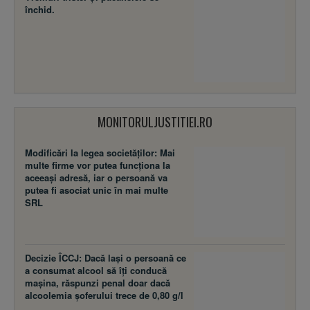
închid.
MONITORULJUSTITIEI.RO
Modificări la legea societăţilor: Mai
multe firme vor putea funcţiona la
aceeaşi adresă, iar o persoană va
putea fi asociat unic în mai multe
SRL
Decizie ÎCCJ: Dacă laşi o persoană ce
a consumat alcool să îţi conducă
maşina, răspunzi penal doar dacă
alcoolemia şoferului trece de 0,80 g/l