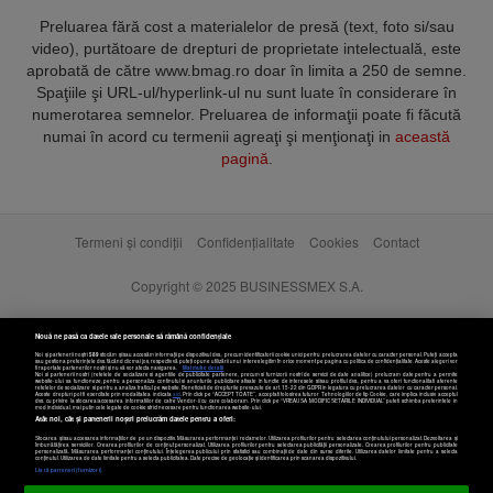
Preluarea fără cost a materialelor de presă (text, foto si/sau
video), purtătoare de drepturi de proprietate intelectuală, este
aprobată de către www.bmag.ro doar în limita a 250 de semne.
Spaţiile şi URL-ul/hyperlink-ul nu sunt luate în considerare în
numerotarea semnelor. Preluarea de informaţii poate fi făcută
numai în acord cu termenii agreaţi şi menţionaţi in
această
pagină
.
Termeni și condiții
Confidențialitate
Cookies
Contact
Copyright © 2025 BUSINESSMEX S.A.
Nouă ne pasă ca datele tale personale să rămână confidențiale
Noi și partenerii noștri
589
stocăm și/sau accesăm informații pe dispozitivul dvs., precum identificatorii cookie unici pentru prelucrarea datelor cu caracter personal. Puteți accepta
sau gestiona preferințele dvs. făcând clic mai jos, respectiv vă puteți opune utilizării unui interes legitim în orice moment pe pagina cu politica de confidențialitate. Aceste alegeri vor
fi raportate partenerilor noștri și nu vă vor afecta navigarea.
Mai multe detalii
Noi si partenerii nostri (retelele de socializare si agentiile de publicitate partenere, precum si furnizorii nostri de servicii de date analitice) prelucram date pentru a permite
website-ului sa functioneze, pentru a personaliza continutul si anunturile publicitare afisate in functie de interesele si/sau profilul dvs., pentru a va oferi functionalitati aferente
retelelor de socializare si pentru a analiza traficul pe website. Beneficiati de drepturile prevazute de art. 15-22 din GDPR in legatura cu prelucrarea datelor cu caracter personal.
Aceste drepturi pot fi exercitate prin modalitatea indicata
aici
. Prin click pe “ACCEPT TOATE”, acceptati folosirea tuturor Tehnologiilor de tip Cookie, care implica inclusiv acceptul
dvs. cu privire la stocarea/accesarea informatiilor de catre Vendor-ii cu care colaboram. Prin click pe “VREAU SA MODIFIC SETARILE INDIVIDUAL” puteti schimba preferintele in
mod individual, mai putin cele legate de cookie strict necesare pentru functionarea website-ului.
Atât noi, cât și partenerii noștri prelucrăm datele pentru a oferi:
Stocarea și/sau accesarea informațiilor de pe un dispozitiv. Măsurarea performanței reclamelor. Utilizarea profilurilor pentru selectarea conținutului personalizat. Dezvoltarea și
îmbunătățirea serviciilor. Crearea profilurilor de conținut personalizat. Utilizarea profilurilor pentru selectarea publicității personalizate. Crearea profilurilor pentru publicitate
personalizată. Măsurarea performanței conținutului. Înțelegerea publicului prin statistici sau combinații de date din surse diferite. Utilizarea datelor limitate pentru a selecta
Setări cookies
conținutul. Utilizarea de date limitate pentru a selecta publicitatea. Date precise de geolocație și identificarea prin scanarea dispozitivului.
Listă parteneri (furnizori)