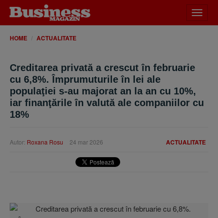
Desch
meniu
HOME
ACTUALITATE
Creditarea privată a crescut în februarie
cu 6,8%. Împrumuturile în lei ale
populaţiei s-au majorat an la an cu 10%,
iar finanţările în valută ale companiilor cu
18%
Autor:
Roxana Rosu
24 mar 2026
ACTUALITATE