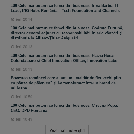
100 Cele mai puternice femei din business. Irina Barbu, IT
Lead, ING Hubs România – Tech Foundation and Channels
ieri, 20:14
100 Cele mai puternice femei din business. Codruţa Furtună,
director general adjunct cu responsabilităţi în aria vânzări şi
distribuţie la Allianz-Ţiriac Asigurări
ieri, 20:13
100 Cele mai puternice femei din business. Flavia Husar,
Cofondatoare şi Chief Innovation Officer, Innovation Labs
ieri, 20:13
Povestea româncei care a luat un „maldăr de fier vechi plin
cu pânze de păianjen" şi l-a transformat într-un brand de
milioane
ieri, 10:50
100 Cele mai puternice femei din business. Cristina Popa,
CEO, DPD România
ieri, 10:49
Vezi mai multe ştiri