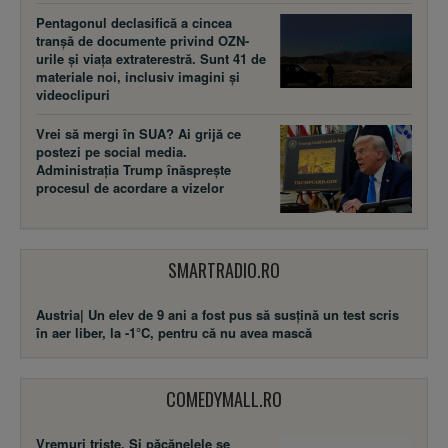
Pentagonul declasifică a cincea
tranșă de documente privind OZN-
urile și viața extraterestră. Sunt 41 de
materiale noi, inclusiv imagini și
videoclipuri
Vrei să mergi în SUA? Ai grijă ce
postezi pe social media.
Administrația Trump înăsprește
procesul de acordare a vizelor
SMARTRADIO.RO
Austria| Un elev de 9 ani a fost pus să susţină un test scris
în aer liber, la -1°C, pentru că nu avea mască
COMEDYMALL.RO
Vremuri triste. Şi păcănelele se