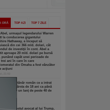
A ORĂ
TOP AZI
TOP 7 ZILE
 Abel, urmaşul legendarului Warren
tt la conducerea gigantului
hire Hathaway, a început să
uiască din cei 366 mld. dolari, cât
ondul de investiţii în cont. Abel a
tit aproape 20 mld. dolari pe bursă
, punând capăt unei perioade de
 trei ani în care în care
omeratul din Omaha a fost vânzător
e acţiuni
zi, 21:02
 reuşit un tânăr român ce a intrat
aceri de la vârsta de 18 ani ca până
 să dezvolte un lanţ de peste 40 de
urante
zi, 18:25
Blanche, fostul avocat al lui Trump,