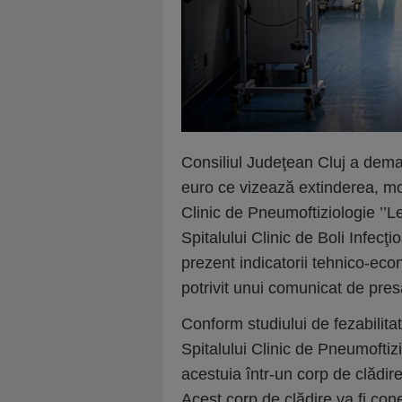
Consiliul Judeţean Cluj a demara
euro ce vizează extinderea, mo
Clinic de Pneumoftiziologie ’’L
Spitalului Clinic de Boli Infecţ
prezent indicatorii tehnico-econo
potrivit unui comunicat de pre
Conform studiului de fezabilitat
Spitalului Clinic de Pneumoftiz
acestuia într-un corp de clădire 
Acest corp de clădire va fi con