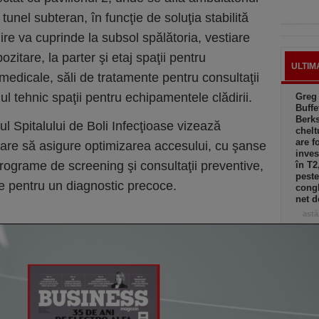
 tunel subteran, în funcţie de soluţia stabilită
ire va cuprinde la subsol spălătoria, vestiare
zitare, la parter şi etaj spaţii pentru
ULTIM
 medicale, săli de tratamente pentru consultaţii
jul tehnic spaţii pentru echipamentele clădirii.
Greg
Buffe
Berks
iul Spitalului de Boli Infecţioase vizează
chelt
are f
 care să asigure optimizarea accesului, cu şanse
inves
 programe de screening şi consultaţii preventive,
în T2
peste
e pentru un diagnostic precoce.
congl
net d
astă
Cum a
în af
la 32
resta
astă
Todd 