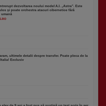
ntrerupt dezvoltarea noului model A.I. „Astra”. Este
ulos și poate orchestra atacuri cibernetice fără
ie umană
S.RO
aram, ultimele detalii despre transfer. Poate pleca de la
Italia! Exclusiv
 elev de 9 ani a fost pus să susţină un test scris în aer