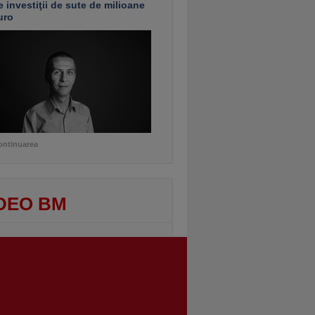
e investiţii de sute de milioane
uro
ontinuarea
DEO BM