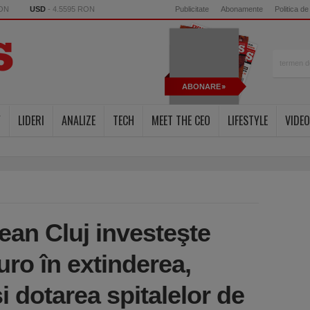
RON
USD
- 4.5595 RON
Publicitate
Abonamente
Politica de
ABONARE
Y
LIDERI
ANALIZE
TECH
MEET THE CEO
LIFESTYLE
VIDEO
ean Cluj investeşte
uro în extinderea,
 dotarea spitalelor de