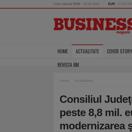
Curs valutar BNR
- 08.08.2026
EUR
- 5.2473 
HOME
ACTUALITATE
COVER STOR
REVISTA BM
Home
Actualitate
Consiliul Judeţ
peste 8,8 mil. e
modernizarea şi