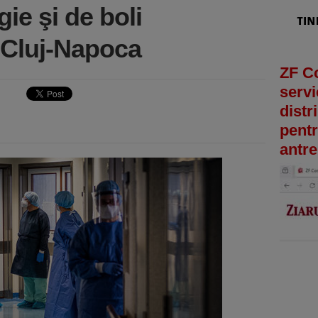
ie şi de boli
n Cluj-Napoca
ZF C
servi
distr
pentr
antre