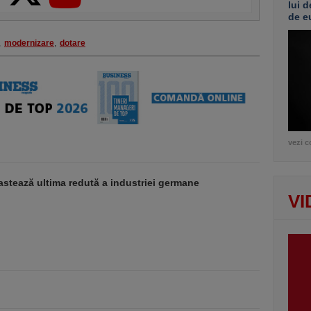
lui d
de e
,
modernizare
,
dotare
vezi c
stează ultima redută a industriei germane
VI