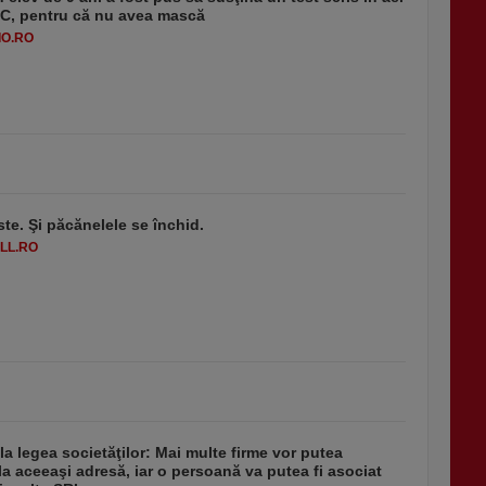
-1°C, pentru că nu avea mască
O.RO
ste. Şi păcănelele se închid.
LL.RO
 la legea societăţilor: Mai multe firme vor putea
la aceeaşi adresă, iar o persoană va putea fi asociat