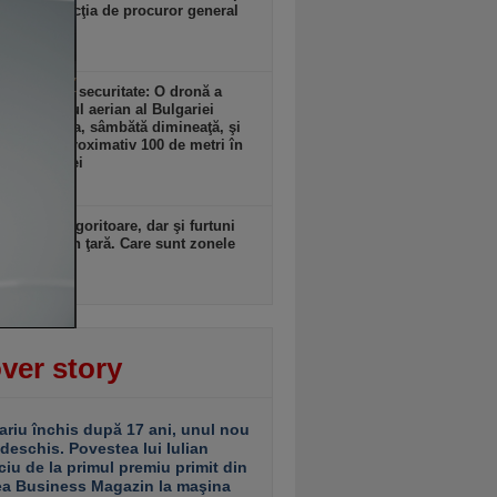
rmat în funcţia de procuror general
UA
zi, 17:20
ent grav de securitate: O dronă a
ns în spaţiul aerian al Bulgariei
re România, sâmbătă dimineaţă, şi
lodat la aproximativ 100 de metri în
iorul graniţei
zi, 17:17
: Arşiţă dogoritoare, dar şi furtuni
re parte din ţară. Care sunt zonele
ate?
zi, 17:16
ver story
ariu închis după 17 ani, unul nou
 deschis. Povestea lui Iulian
ciu de la primul premiu primit din
ea Business Magazin la maşina