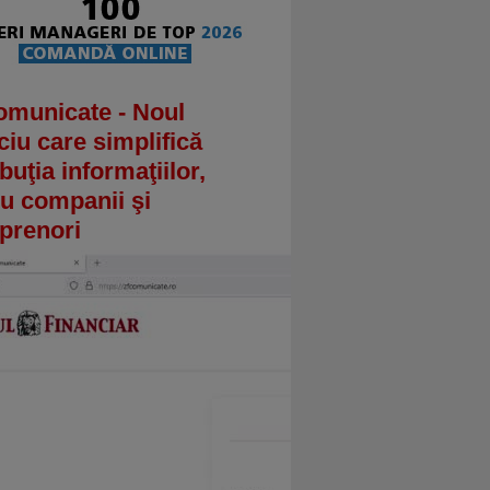
omunicate - Noul
ciu care simplifică
ibuţia informaţiilor,
u companii şi
prenori