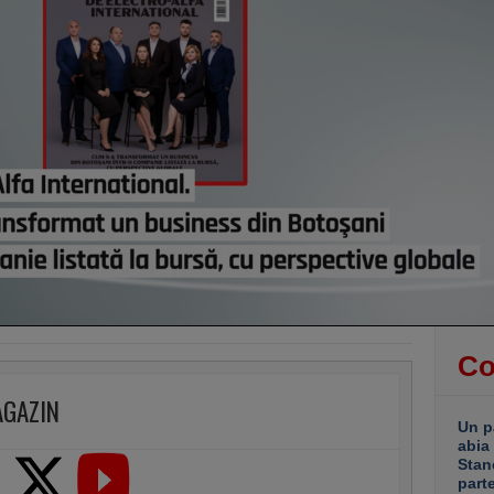
confi
al S
astă
Incid
pătru
dinsp
a exp
inter
astă
Meteo
în ma
afect
astă
Co
AGAZIN
Un p
abia
Stan
part