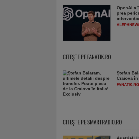
OpenAI a î
prea peric
intervenț
ALEPHNEW
CITEŞTE PE FANATIK.RO
Ștefan Bai
Craiova în 
FANATIK.RO
CITEŞTE PE SMARTRADIO.RO
Austria| Un