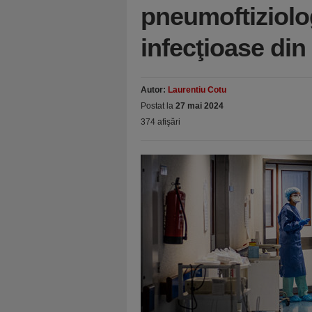
pneumoftiziolog
infecţioase di
Autor:
Laurentiu Cotu
Postat la
27 mai 2024
374 afişări