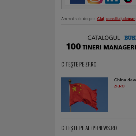
Am mai scris despre:
Cluj
,
consiliu judetean
CITEŞTE PE ZF.RO
China deva
ZF.RO
CITEŞTE PE ALEPHNEWS.RO