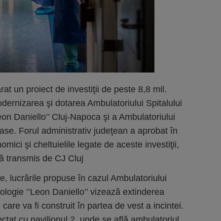
t un proiect de investiţii de peste 8,8 mil.
dernizarea şi dotarea Ambulatoriului Spitalului
eon Daniello’’ Cluj-Napoca şi a Ambulatoriului
ioase. Forul administrativ judeţean a aprobat în
mici şi cheltuielile legate de aceste investiţii,
să transmis de CJ Cluj
e, lucrările propuse în cazul Ambulatoriului
iologie ’’Leon Daniello’’ vizează extinderea
care va fi construit în partea de vest a incintei.
ectat cu pavilionul 2, unde se află ambulatoriul