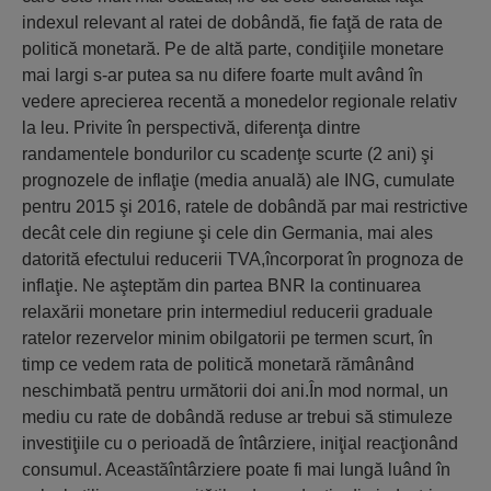
indexul relevant al ratei de dobândă, fie faţă de rata de
politică monetară. Pe de altă parte, condiţiile monetare
mai largi s-ar putea sa nu difere foarte mult având în
vedere aprecierea recentă a monedelor regionale relativ
la leu. Privite în perspectivă, diferenţa dintre
randamentele bondurilor cu scadenţe scurte (2 ani) şi
prognozele de inflaţie (media anuală) ale ING, cumulate
pentru 2015 şi 2016, ratele de dobândă par mai restrictive
decât cele din regiune şi cele din Germania, mai ales
datorită efectului reducerii TVA,încorporat în prognoza de
inflaţie. Ne aşteptăm din partea BNR la continuarea
relaxării monetare prin intermediul reducerii graduale
ratelor rezervelor minim obilgatorii pe termen scurt, în
timp ce vedem rata de politică monetară rămânând
neschimbată pentru următorii doi ani.În mod normal, un
mediu cu rate de dobândă reduse ar trebui să stimuleze
investiţiile cu o perioadă de întârziere, iniţial reacţionând
consumul. Aceastăîntârziere poate fi mai lungă luând în