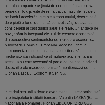
fără a avea o istorie mai lungă de un trimestru şi că
actuala campanie susţinută de controale fiscale se va
perpetua. Totuşi, este de remarcat că masurile fiscale vin
pe fondul accelerării recente a consumului, determinată
de o piaţă a forţei de muncă competitivă şi de avansul
considerabil al câştigurilor salariale reale. Chiar dacă ne
poziţionăm la începutul ciclului de creştere economică
din perspectiva sentimentului de încredere economică
publicat de Comisia Europeană, dacă ne uităm la
componenta de consum, aceasta se situează mult peste
media istorică indicând că stimularea suplimentară a
acestuia nu este necesară şi poate aduce riscuri privind
dezechilibrele macroeconomice.”, menţionează domnul
Ciprian Dascălu, Economist Şef ING.
În cadrul sesiunii a doua a evenimentului, economiştii sefi
ai principalelor instituţii bancare, Valentin LAZEA (Banca
Nationala a Românei), Florian LIBOCOR (BRD GSG),