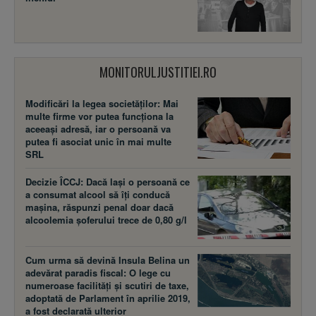
MONITORULJUSTITIEI.RO
Modificări la legea societăţilor: Mai
multe firme vor putea funcţiona la
aceeaşi adresă, iar o persoană va
putea fi asociat unic în mai multe
SRL
Decizie ÎCCJ: Dacă laşi o persoană ce
a consumat alcool să îţi conducă
maşina, răspunzi penal doar dacă
alcoolemia şoferului trece de 0,80 g/l
Cum urma să devină Insula Belina un
adevărat paradis fiscal: O lege cu
numeroase facilităţi şi scutiri de taxe,
adoptată de Parlament în aprilie 2019,
a fost declarată ulterior