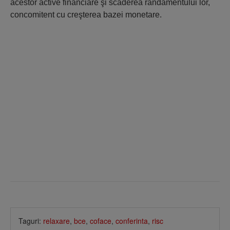
acestor active financiare şi scăderea randamentului lor,
concomitent cu creşterea bazei monetare.
Taguri:
relaxare
,
bce
,
coface
,
conferinta
,
risc