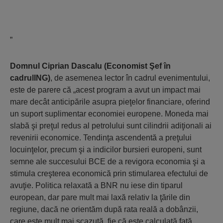
”
Domnul Ciprian Dascalu (Economist
Ş
ef în
cadrulING)
, de asemenea lector în cadrul evenimentului,
este de parere că „acest program a avut un impact mai
mare decât anticipările asupra pieţelor financiare, oferind
un suport suplimentar economiei europene. Moneda mai
slabă şi preţul redus al petrolului sunt cilindrii adiţionali ai
revenirii economice. Tendinţa ascendentă a preţului
locuinţelor, precum şi a indicilor bursieri europeni, sunt
semne ale succesului BCE de a revigora economia şi a
stimula creşterea economică prin stimularea efectului de
avuţie. Politica relaxată a BNR nu iese din tiparul
european, dar pare mult mai laxă relativ la ţările din
regiune, dacă ne orientăm după rata reală a dobânzii,
care este mult mai scazută, fie că este calculată faţă