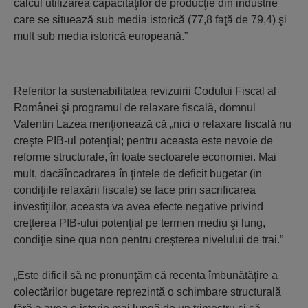
calcul utilizarea capacităţilor de producţie din industrie
care se situează sub media istorică (77,8 faţă de 79,4) şi
mult sub media istorică europeană.”
Referitor la sustenabilitatea revizuirii Codului Fiscal al
Românei şi programul de relaxare fiscală, domnul
Valentin Lazea menţionează că „nici o relaxare fiscală nu
creşte PIB-ul potenţial; pentru aceasta este nevoie de
reforme structurale, în toate sectoarele economiei. Mai
mult, dacăîncadrarea în ţintele de deficit bugetar (in
condiţiile relaxării fiscale) se face prin sacrificarea
investiţiilor, aceasta va avea efecte negative privind
creţterea PIB-ului potenţial pe termen mediu şi lung,
condiţie sine qua non pentru creşterea nivelului de trai.”
„Este dificil să ne pronunţăm că recenta îmbunătăţire a
colectărilor bugetare reprezintă o schimbare structurală