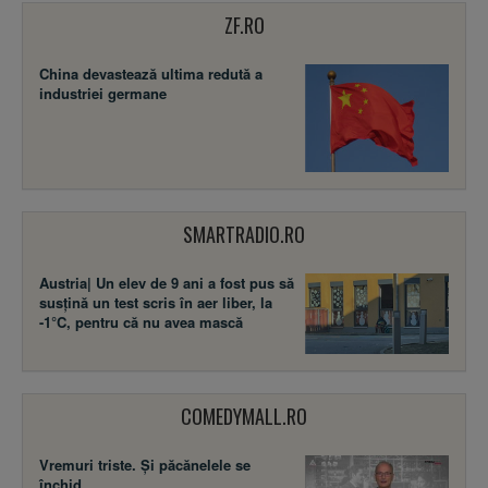
ZF.RO
China devastează ultima redută a
industriei germane
SMARTRADIO.RO
Austria| Un elev de 9 ani a fost pus să
susţină un test scris în aer liber, la
-1°C, pentru că nu avea mască
COMEDYMALL.RO
Vremuri triste. Şi păcănelele se
închid.