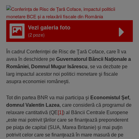
Vezi galeria foto
(2 poze)
În cadrul Conferinţei de Risc de Ţară Coface, care îl va
avea în deschidere pe
Guvernatorul Băncii Na
ţ
ionale a
României, Domnul Mugur Isărescu
, se va dezbate pe
larg impactul acestor noi politici monetare şi fiscale
asupra economiei româneşti.
Tot din partea BNR va mai participa şi
Economistul
Ş
ef,
domnul Valentin Lazea
, care consideră că programul de
relaxare cantitativă (QE
[1]
) al Băncii Centrale Europene
„este mai potrivit ţărilor care se finanţează preponderent
pe piaţa de capital (SUA, Marea Britanie) şi mai puţin
potrivit celor care se finanţează în mare masură de pe