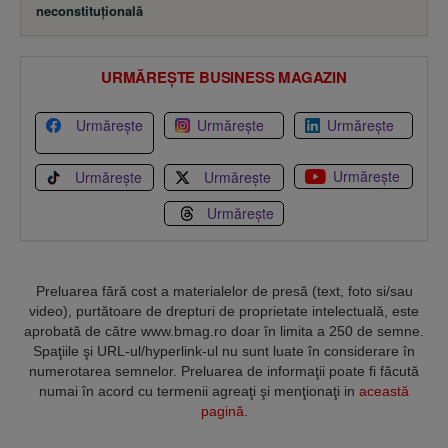
neconstituţională
URMĂREȘTE BUSINESS MAGAZIN
Urmărește
Urmărește
Urmărește
Urmărește
Urmărește
Urmărește
Urmărește
Preluarea fără cost a materialelor de presă (text, foto si/sau
video), purtătoare de drepturi de proprietate intelectuală, este
aprobată de către www.bmag.ro doar în limita a 250 de semne.
Spaţiile şi URL-ul/hyperlink-ul nu sunt luate în considerare în
numerotarea semnelor. Preluarea de informaţii poate fi făcută
numai în acord cu termenii agreaţi şi menţionaţi in
această
pagină
.