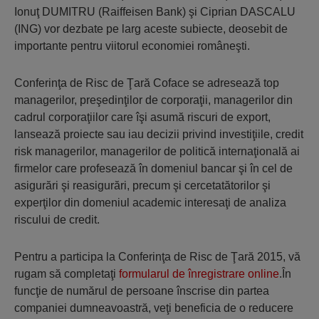
Ionuţ DUMITRU (Raiffeisen Bank) şi Ciprian DASCALU
(ING) vor dezbate pe larg aceste subiecte, deosebit de
importante pentru viitorul economiei româneşti.
Conferinţa de Risc de Ţară Coface se adresează top
managerilor, preşedinţilor de corporaţii, managerilor din
cadrul corporaţiilor care îşi asumă riscuri de export,
lansează proiecte sau iau decizii privind investiţiile, credit
risk managerilor, managerilor de politică internaţională ai
firmelor care profesează în domeniul bancar şi în cel de
asigurări şi reasigurări, precum şi cercetatătorilor şi
experţilor din domeniul academic interesaţi de analiza
riscului de credit.
Pentru a participa la Conferinţa de Risc de Ţară 2015, vă
rugam să completaţi
formularul de înregistrare online
.În
funcţie de numărul de persoane înscrise din partea
companiei dumneavoastră, veţi beneficia de o reducere