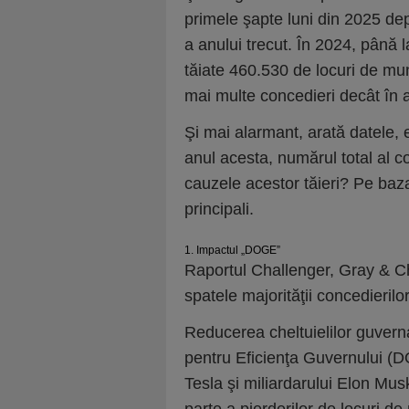
primele şapte luni din 2025 d
a anului trecut. În 2024, până la
tăiate 460.530 de locuri de m
mai multe concedieri decât în 
Şi mai alarmant, arată datele, 
anul acesta, numărul total al c
cauzele acestor tăieri? Pe baza 
principali.
1. Impactul „DOGE”
Raportul Challenger, Gray & Ch
spatele majorităţii concedieri
Reducerea cheltuielilor guver
pentru Eficienţa Guvernului (D
Tesla şi miliardarului Elon Mu