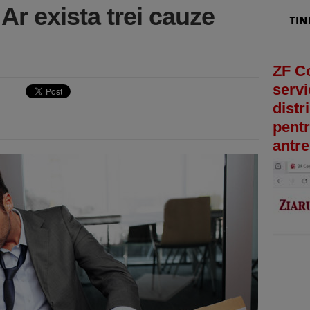
Ar exista trei cauze
ZF C
servi
distr
pentr
antre