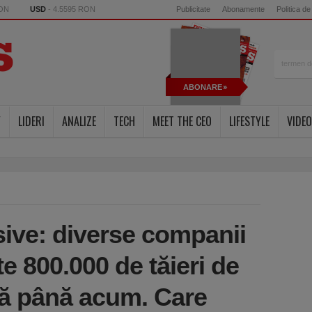
RON
USD
- 4.5595 RON
Publicitate
Abonamente
Politica de
ABONARE
Y
LIDERI
ANALIZE
TECH
MEET THE CEO
LIFESTYLE
VIDEO
ive: diverse companii
e 800.000 de tăieri de
ă până acum. Care