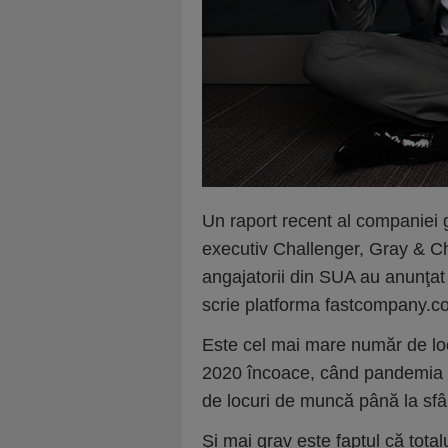
Un raport recent al companiei 
executiv Challenger, Gray & Chri
angajatorii din SUA au anunţat
scrie platforma fastcompany.
Este cel mai mare număr de lo
2020 încoace, când pandemia g
de locuri de muncă până la sfârşi
Şi mai grav este faptul că tota