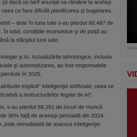
t şti dacă un tarif anunţat va rămâne la acelaşi
ceea ce face dificilă planificarea şi bugetarea.
sebit – doar în luna iulie s-au pierdut 80.487 de
 În total, condiţiile economice şi de piaţă au
ă la sfârşitul lunii iulie.
vezi c
nologie şi AI. Actualizările tehnologice, inclusiv
ficiale şi automatizarea, au fost responsabile
VI
pierdute în 2025.
tribuite explicit” inteligenţei artificiale, ceea ce
cativă a restructurărilor legate de AI”.
zis, s-au pierdut 89.251 de locuri de muncă
e de 36% faţă de aceeaşi perioadă din 2024.
h „este remodelată de avansul inteligenţei