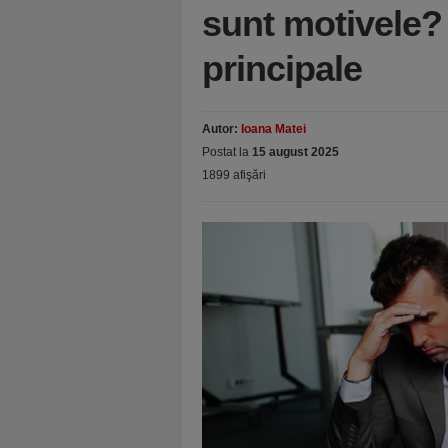
sunt motivele? 
principale
Autor:
Ioana Matei
Postat la
15 august 2025
1899 afişări