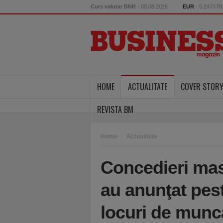
Curs valutar BNR
- 08.08.2026
EUR
- 5.2473 
HOME
ACTUALITATE
COVER STOR
REVISTA BM
Home
Actualitate
Concedieri mas
au anunţat pest
locuri de munc