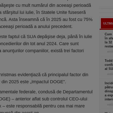
epăşeşte cu mult numărul din aceeaşi perioadă
 sfârşitul lui iulie, în Statele Unite fuseseră
uncă. Asta înseamnă că în 2025 au fost cu 75%
ULTIM
aceeaşi perioadă a anului precedent.
Cum a
este faptul că SUA depăşise deja, până în iulie
în af
la 32
oncedierilor din tot anul 2024. Care sunt
resta
anunţurilor companiilor, există trei factori
astă
Todd 
confi
al S
ristmas evidenţiază că principalul factor din
astă
lor din 2025 este „Impactul DOGE”.
Incid
pătru
namentale federale, condusă de Departamentul
dinsp
a exp
OGE) – anterior aflat sub controlul CEO-ului
inter
astă
sk – este responsabilă pentru cea mai mare