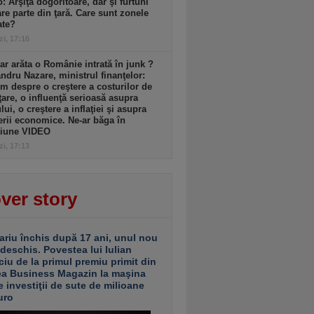
: Arşiţă dogoritoare, dar şi furtuni
re parte din ţară. Care sunt zonele
ate?
zi, 17:16
r arăta o Românie intrată în junk ?
ndru Nazare, ministrul finanţelor:
m despre o creştere a costurilor de
ţare, o influenţă serioasă asupra
lui, o creştere a inflaţiei şi asupra
erii economice. Ne-ar băga în
siune VIDEO
zi, 17:13
ver story
ariu închis după 17 ani, unul nou
 deschis. Povestea lui Iulian
ciu de la primul premiu primit din
ea Business Magazin la maşina
e investiţii de sute de milioane
uro