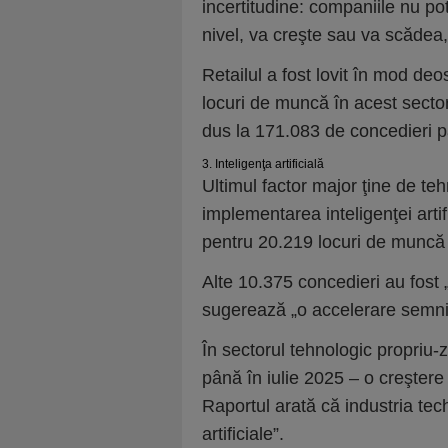
incertitudine: companiile nu po
nivel, va creşte sau va scădea, 
Retailul a fost lovit în mod deo
locuri de muncă în acest sector.
dus la 171.083 de concedieri pân
3. Inteligenţa artificială
Ultimul factor major ţine de teh
implementarea inteligenţei arti
pentru 20.219 locuri de muncă 
Alte 10.375 concedieri au fost „a
sugerează „o accelerare semnifi
În sectorul tehnologic propriu-
până în iulie 2025 – o creşter
Raportul arată că industria tec
artificiale”.