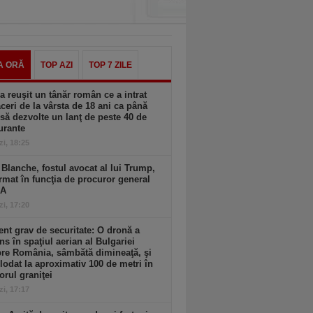
A ORĂ
TOP AZI
TOP 7 ZILE
 reuşit un tânăr român ce a intrat
aceri de la vârsta de 18 ani ca până
 să dezvolte un lanţ de peste 40 de
urante
zi, 18:25
Blanche, fostul avocat al lui Trump,
rmat în funcţia de procuror general
UA
zi, 17:20
ent grav de securitate: O dronă a
ns în spaţiul aerian al Bulgariei
re România, sâmbătă dimineaţă, şi
lodat la aproximativ 100 de metri în
iorul graniţei
zi, 17:17