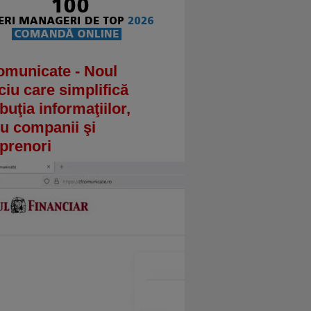
omunicate - Noul
ciu care simplifică
ibuţia informaţiilor,
u companii şi
prenori