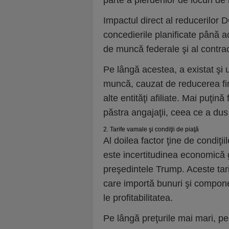
parte a pierderilor de locuri d
Impactul direct al reducerilor 
concedierile planificate până a
de muncă federale şi al contract
Pe lângă acestea, a existat şi
muncă, cauzat de reducerea fina
alte entităţi afiliate. Mai puţi
păstra angajaţii, ceea ce a dus
2. Tarife vamale şi condiţii de piaţă
Al doilea factor ţine de condiţ
este incertitudinea economică 
preşedintele Trump. Aceste tar
care importă bunuri şi componen
le profitabilitatea.
Pe lângă preţurile mai mari, pe