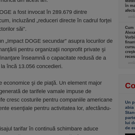
e muncă din acest an.
Meteo
în ma
afect
DOGE a fost invocat în 289.679 dintre
astă
cum, incluzând „reduceri directe în cadrul forţei
Cum a
orilor săi”.
Alexa
Vorbi
 un „Impact DOGE secundar” asupra locurilor de
finan
cursu
nţării pentru organizaţii nonprofit private şi
creşt
rece
nă finanţare înseamnă o capacitate redusă de a
astă
 la încă 13.056 concedieri.
iile economice şi de piaţă. Un element major
Co
generată de tarifele vamale impuse de
ife cresc costurile pentru companiile americane
Un p
abia
te esenţiale pentru activitatea lor, afectându-
Stan
part
lui d
de e
isajul tarifar în continuă schimbare aduce