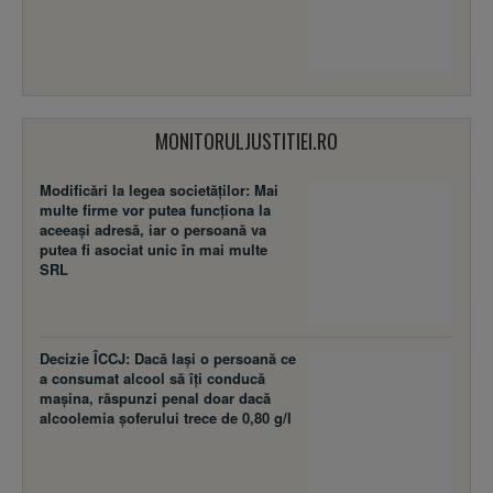
MONITORULJUSTITIEI.RO
Modificări la legea societăţilor: Mai
multe firme vor putea funcţiona la
aceeaşi adresă, iar o persoană va
putea fi asociat unic în mai multe
SRL
Decizie ÎCCJ: Dacă laşi o persoană ce
a consumat alcool să îţi conducă
maşina, răspunzi penal doar dacă
alcoolemia şoferului trece de 0,80 g/l