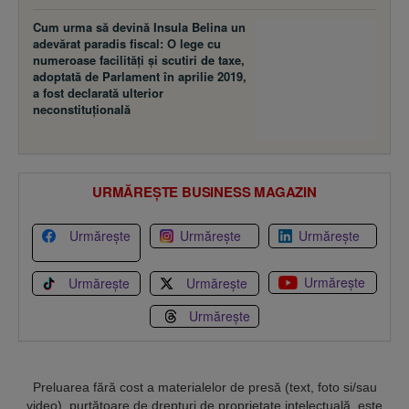
Cum urma să devină Insula Belina un
adevărat paradis fiscal: O lege cu
numeroase facilităţi şi scutiri de taxe,
adoptată de Parlament în aprilie 2019,
a fost declarată ulterior
neconstituţională
URMĂREȘTE BUSINESS MAGAZIN
Urmărește
Urmărește
Urmărește
Urmărește
Urmărește
Urmărește
Urmărește
Preluarea fără cost a materialelor de presă (text, foto si/sau
video), purtătoare de drepturi de proprietate intelectuală, este