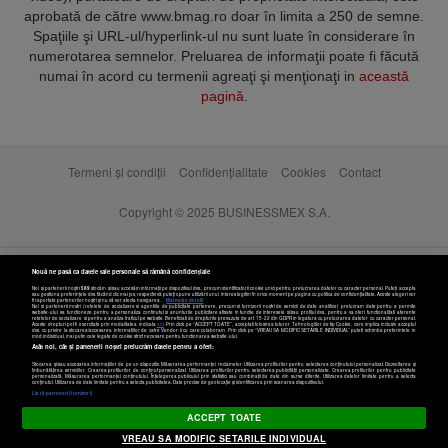
aprobată de către www.bmag.ro doar în limita a 250 de semne.
Spaţiile şi URL-ul/hyperlink-ul nu sunt luate în considerare în
numerotarea semnelor. Preluarea de informaţii poate fi făcută
numai în acord cu termenii agreaţi şi menţionaţi in
această
pagină
.
Termeni și condiții
Confidențialitate
Cookies
Contact
Copyright © 2025 BUSINESSMEX S.A.
Nouă ne pasă ca datele tale personale să rămână confidențiale
Noi și partenerii noștri
589
stocăm și/sau accesăm informații pe dispozitivul dvs., precum identificatorii cookie unici pentru prelucrarea datelor cu caracter personal. Puteți accepta
sau gestiona preferințele dvs. făcând clic mai jos, respectiv vă puteți opune utilizării unui interes legitim în orice moment pe pagina cu politica de confidențialitate. Aceste alegeri vor
fi raportate partenerilor noștri și nu vă vor afecta navigarea.
Mai multe detalii
Noi si partenerii nostri (retelele de socializare si agentiile de publicitate partenere, precum si furnizorii nostri de servicii de date analitice) prelucram date pentru a permite
website-ului sa functioneze, pentru a personaliza continutul si anunturile publicitare afisate in functie de interesele si/sau profilul dvs., pentru a va oferi functionalitati aferente
retelelor de socializare si pentru a analiza traficul pe website. Beneficiati de drepturile prevazute de art. 15-22 din GDPR in legatura cu prelucrarea datelor cu caracter personal.
Aceste drepturi pot fi exercitate prin modalitatea indicata
aici
. Prin click pe “ACCEPT TOATE”, acceptati folosirea tuturor Tehnologiilor de tip Cookie, care implica inclusiv acceptul
dvs. cu privire la stocarea/accesarea informatiilor de catre Vendor-ii cu care colaboram. Prin click pe “VREAU SA MODIFIC SETARILE INDIVIDUAL” puteti schimba preferintele in
mod individual, mai putin cele legate de cookie strict necesare pentru functionarea website-ului.
Atât noi, cât și partenerii noștri prelucrăm datele pentru a oferi:
Stocarea și/sau accesarea informațiilor de pe un dispozitiv. Măsurarea performanței reclamelor. Utilizarea profilurilor pentru selectarea conținutului personalizat. Dezvoltarea și
îmbunătățirea serviciilor. Crearea profilurilor de conținut personalizat. Utilizarea profilurilor pentru selectarea publicității personalizate. Crearea profilurilor pentru publicitate
personalizată. Măsurarea performanței conținutului. Înțelegerea publicului prin statistici sau combinații de date din surse diferite. Utilizarea datelor limitate pentru a selecta
Setări cookies
conținutul. Utilizarea de date limitate pentru a selecta publicitatea. Date precise de geolocație și identificarea prin scanarea dispozitivului.
Listă parteneri (furnizori)
ACCEPT TOATE
VREAU SA MODIFIC SETARILE INDIVIDUAL