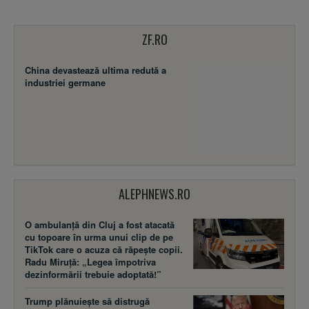
ZF.RO
China devastează ultima redută a
industriei germane
ALEPHNEWS.RO
O ambulanță din Cluj a fost atacată
cu topoare în urma unui clip de pe
TikTok care o acuza că răpește copii.
Radu Miruță: „Legea împotriva
dezinformării trebuie adoptată!”
Trump plănuiește să distrugă