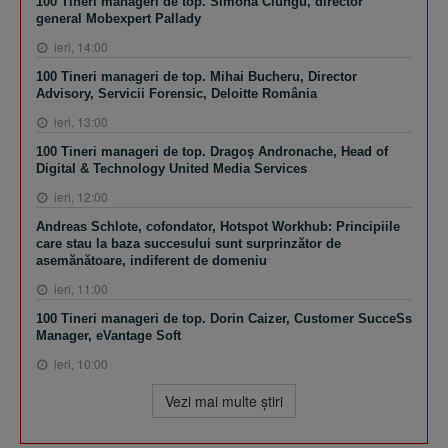
100 Tineri manageri de top. Simona Ciungu, director
general Mobexpert Pallady
ieri, 14:00
100 Tineri manageri de top. Mihai Bucheru, Director
Advisory, Servicii Forensic, Deloitte România
ieri, 13:00
100 Tineri manageri de top. Dragoş Andronache, Head of
Digital & Technology United Media Services
ieri, 12:00
Andreas Schlote, cofondator, Hotspot Workhub: Principiile
care stau la baza succesului sunt surprinzător de
asemănătoare, indiferent de domeniu
ieri, 11:00
100 Tineri manageri de top. Dorin Caizer, Customer SucceSs
Manager, eVantage Soft
ieri, 10:00
Vezi mai multe ştiri