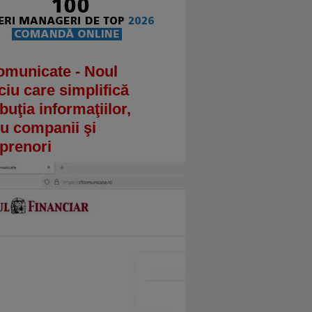
omunicate - Noul
ciu care simplifică
ibuţia informaţiilor,
u companii şi
prenori