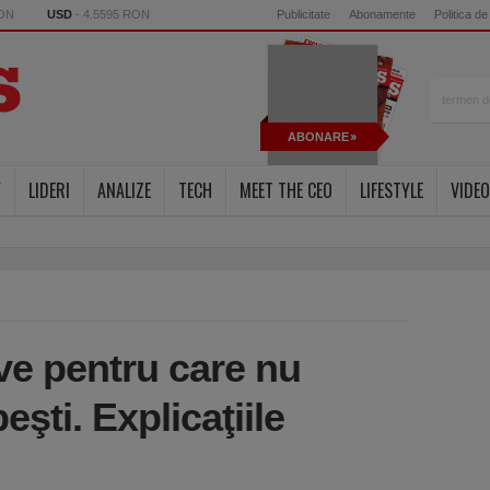
RON
USD
- 4.5595 RON
Publicitate
Abonamente
Politica de
ABONARE
Y
LIDERI
ANALIZE
TECH
MEET THE CEO
LIFESTYLE
VIDEO
ve pentru care nu
eşti. Explicaţiile