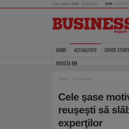
Curs valutar BNR
- 08.08.2026
EUR
- 5.2473 
HOME
ACTUALITATE
COVER STOR
REVISTA BM
Home
Actualitate
Cele şase moti
reuşeşti să slăb
experţilor