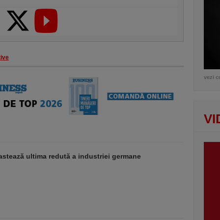
ive
vezi c
VI
stează ultima redută a industriei germane