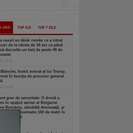
A ORĂ
TOP AZI
TOP 7 ZILE
 reuşit un tânăr român ce a intrat
aceri de la vârsta de 18 ani ca până
 să dezvolte un lanţ de peste 40 de
urante
zi, 18:25
Blanche, fostul avocat al lui Trump,
rmat în funcţia de procuror general
UA
zi, 17:20
ent grav de securitate: O dronă a
ns în spaţiul aerian al Bulgariei
re România, sâmbătă dimineaţă, şi
lodat la aproximativ 100 de metri în
iorul graniţei
zi, 17:17