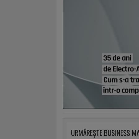
URMĂREȘTE BUSINESS M