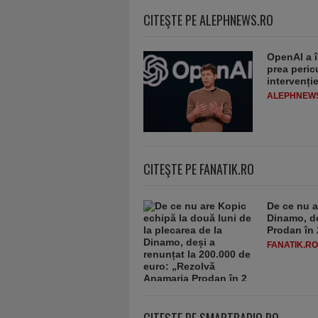
CITEŞTE PE ALEPHNEWS.RO
OpenAI a î
prea peric
intervenț
ALEPHNEW
CITEŞTE PE FANATIK.RO
De ce nu a
Dinamo, de
Prodan în 
FANATIK.RO
CITEŞTE PE SMARTRADIO.RO