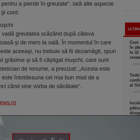
pentru a pierde în greutate”. Iată alte aspecte
ţii cont:
muşchi
ULTIM
şi vadă greutatea scăzând după câteva
oasă şi de mers la sală. În momentul în care
Cum a
în af
r este aceeaşi, nu trebuie să fii dezamăgit, spun
la 32
resta
dut grăsime şi să fi câştigat muşchi, care sunt
astă
etetician de renume, a precizat: „Acesta este
Todd 
u este întotdeauna cel mai bun mod de a
confi
al S
ci când vine vorba de sănătate”.
astă
news.ro
Incid
pătru
dinsp
a exp
inter
astă