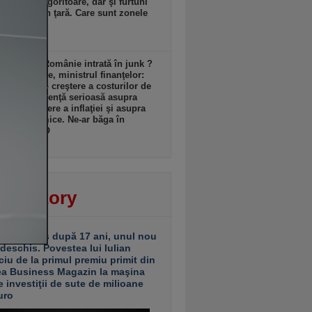
: Arşiţă dogoritoare, dar şi furtuni
re parte din ţară. Care sunt zonele
ate?
zi, 17:16
r arăta o Românie intrată în junk ?
ndru Nazare, ministrul finanţelor:
m despre o creştere a costurilor de
ţare, o influenţă serioasă asupra
lui, o creştere a inflaţiei şi asupra
erii economice. Ne-ar băga în
siune VIDEO
zi, 17:13
ver story
ariu închis după 17 ani, unul nou
 deschis. Povestea lui Iulian
ciu de la primul premiu primit din
ea Business Magazin la maşina
e investiţii de sute de milioane
uro