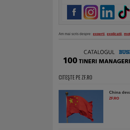
Am mai scris despre:
experti
,
explicatii
,
mot
CITEŞTE PE ZF.RO
China deva
ZF.RO