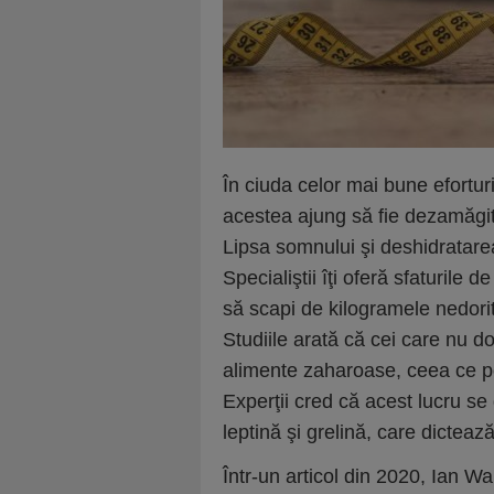
În ciuda celor mai bune efortur
acestea ajung să fie dezamăgi
Lipsa somnului şi deshidratarea 
Specialiştii îţi oferă sfaturile 
să scapi de kilogramele nedori
Studiile arată că cei care nu 
alimente zaharoase, ceea ce po
Experţii cred că acest lucru se
leptină şi grelină, care dictează
Într-un articol din 2020, Ian Wa