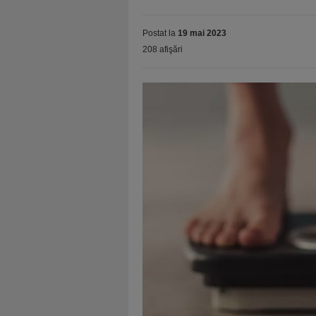
Postat la
19 mai 2023
208 afişări