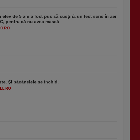
 elev de 9 ani a fost pus să susţină un test scris în aer
-1°C, pentru că nu avea mască
O.RO
ste. Şi păcănelele se închid.
LL.RO