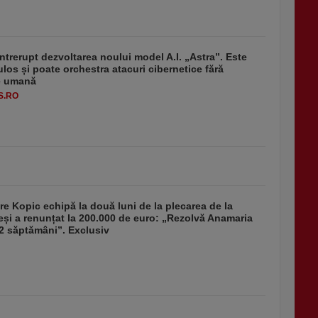
ntrerupt dezvoltarea noului model A.I. „Astra”. Este
ulos și poate orchestra atacuri cibernetice fără
ie umană
S.RO
re Kopic echipă la două luni de la plecarea de la
și a renunțat la 200.000 de euro: „Rezolvă Anamaria
2 săptămâni”. Exclusiv