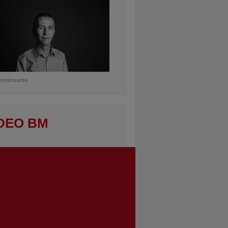
ontinuarea
DEO BM