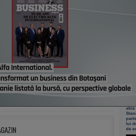
Meteo
în ma
afect
astă
Cum a
Alexa
Vorbi
finan
cursu
creşt
rece
astă
Co
Un p
abia
Stan
part
lui d
AGAZIN
de e