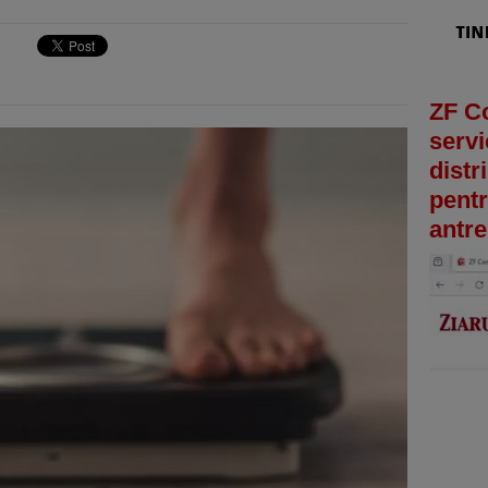
ZF C
servi
distr
pentr
antre