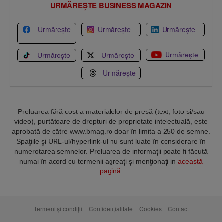
URMĂREȘTE BUSINESS MAGAZIN
Urmărește
Urmărește
Urmărește
Urmărește
Urmărește
Urmărește
Urmărește
Preluarea fără cost a materialelor de presă (text, foto si/sau
video), purtătoare de drepturi de proprietate intelectuală, este
aprobată de către www.bmag.ro doar în limita a 250 de semne.
Spaţiile şi URL-ul/hyperlink-ul nu sunt luate în considerare în
numerotarea semnelor. Preluarea de informaţii poate fi făcută
numai în acord cu termenii agreaţi şi menţionaţi in
această
pagină
.
Termeni și condiții
Confidențialitate
Cookies
Contact