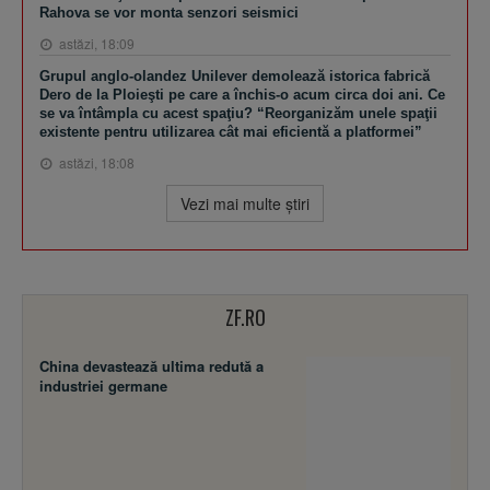
Rahova se vor monta senzori seismici
astăzi, 18:09
Grupul anglo-olandez Unilever demolează istorica fabrică
Dero de la Ploieşti pe care a închis-o acum circa doi ani. Ce
se va întâmpla cu acest spaţiu? “Reorganizăm unele spaţii
existente pentru utilizarea cât mai eficientă a platformei”
astăzi, 18:08
Vezi mai multe ştiri
ZF.RO
China devastează ultima redută a
industriei germane