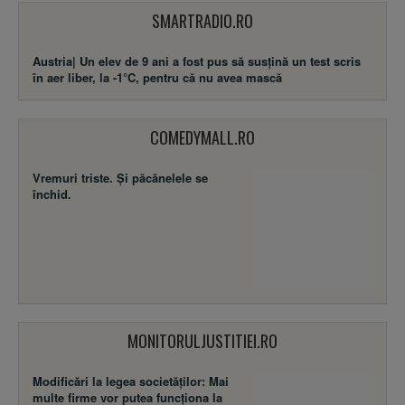
SMARTRADIO.RO
Austria| Un elev de 9 ani a fost pus să susţină un test scris
în aer liber, la -1°C, pentru că nu avea mască
COMEDYMALL.RO
Vremuri triste. Şi păcănelele se
închid.
MONITORULJUSTITIEI.RO
Modificări la legea societăţilor: Mai
multe firme vor putea funcţiona la