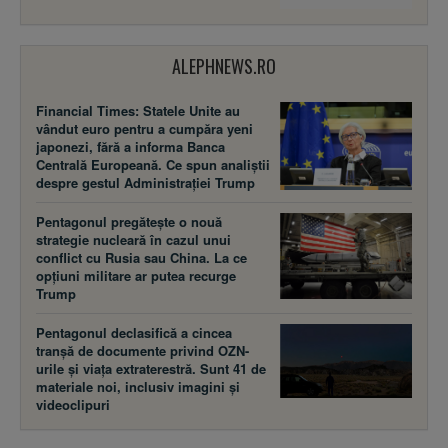
ALEPHNEWS.RO
Financial Times: Statele Unite au
vândut euro pentru a cumpăra yeni
japonezi, fără a informa Banca
Centrală Europeană. Ce spun analiștii
despre gestul Administrației Trump
Pentagonul pregătește o nouă
strategie nucleară în cazul unui
conflict cu Rusia sau China. La ce
opțiuni militare ar putea recurge
Trump
Pentagonul declasifică a cincea
tranșă de documente privind OZN-
urile și viața extraterestră. Sunt 41 de
materiale noi, inclusiv imagini și
videoclipuri