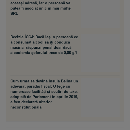
aceeaşi adresă, iar o persoană va
putea fi asociat unic în mai multe
SRL
Decizie ÎCCJ: Dacă laşi o persoană ce
a consumat alcool să îţi conducă
maşina, răspunzi penal doar dacă
alcoolemia şoferului trece de 0,80 g/l
Cum urma să devină Insula Belina un
adevărat paradis fiscal: O lege cu
numeroase facilităţi şi scutiri de taxe,
adoptată de Parlament în aprilie 2019,
a fost declarată ulterior
neconstituţională