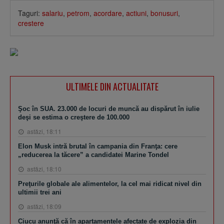
Taguri:
salariu
,
petrom
,
acordare
,
actiuni
,
bonusuri
,
crestere
ULTIMELE DIN ACTUALITATE
Şoc în SUA. 23.000 de locuri de muncă au dispărut în iulie
deşi se estima o creştere de 100.000
astăzi, 18:11
Elon Musk intră brutal în campania din Franţa: cere
„reducerea la tăcere” a candidatei Marine Tondel
astăzi, 18:10
Preţurile globale ale alimentelor, la cel mai ridicat nivel din
ultimii trei ani
astăzi, 18:09
Ciucu anunţă că în apartamentele afectate de explozia din