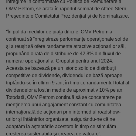
întregime în conformitate cu Politica de Remunerare a
OMV Petrom, se arată în raportul semnat de Alfred Stern,
Preşedintele Comitetului Prezidenţial şi de Nominalizare.
“În pofida mediilor de piaţă dificile, OMV Petrom a
continuat să înregistreze performanţe operaţionale solide
şi a reuşit să ofere randamente atractive acţionarilor săi,
propunând o rată de distribuire de 42,8% din fluxul de
numerar operaţional al Grupului pentru anul 2024.
Aceasta se bazează pe un istoric solid de distribuţii
competitive de dividende, dividendul de bază aproape
triplându-se în ultimii 9 ani, în timp ce randamentul total al
dividendelor a fost în medie de aproximativ 10% pe an.
Totodată, OMV Petrom continuă să se concentreze pe
menţinerea unui angajament constant cu comunitatea
internaţională de acţionari prin intermediul roadshow-
urilor şi întâlnirilor organizate, asigurându-ne că ne
adaptăm la aşteptările acestora în timp ce stimulăm
creşterea sustenabilă şi crearea de valoare”.