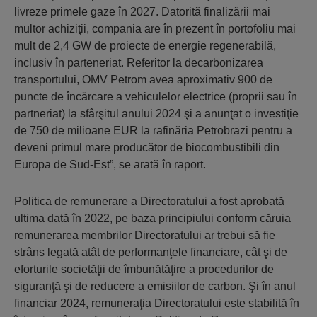
livreze primele gaze în 2027. Datorită finalizării mai
multor achiziţii, compania are în prezent în portofoliu mai
mult de 2,4 GW de proiecte de energie regenerabilă,
inclusiv în parteneriat. Referitor la decarbonizarea
transportului, OMV Petrom avea aproximativ 900 de
puncte de încărcare a vehiculelor electrice (proprii sau în
partneriat) la sfârşitul anului 2024 şi a anunţat o investiţie
de 750 de milioane EUR la rafinăria Petrobrazi pentru a
deveni primul mare producător de biocombustibili din
Europa de Sud-Est”, se arată în raport.
Politica de remunerare a Directoratului a fost aprobată
ultima dată în 2022, pe baza principiului conform căruia
remunerarea membrilor Directoratului ar trebui să fie
strâns legată atât de performanţele financiare, cât şi de
eforturile societăţii de îmbunătăţire a procedurilor de
siguranţă şi de reducere a emisiilor de carbon. Şi în anul
financiar 2024, remuneraţia Directoratului este stabilită în