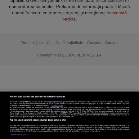
Spaţiile şi URL-ul/hyperlink-ul nu sunt luate în considerare în
numerotarea semnelor. Preluarea de informaţii poate fi făcută
numai în acord cu termenii agreaţi şi menţionaţi in
această
pagină
.
Termeni și condiții
Confidențialitate
Cookies
Contact
Copyright © 2025 BUSINESSMEX S.A.
Nouă ne pasă ca datele tale personale să rămână confidențiale
Noi și partenerii noștri
589
stocăm și/sau accesăm informații pe dispozitivul dvs., precum identificatorii cookie unici pentru prelucrarea datelor cu caracter personal. Puteți accepta
sau gestiona preferințele dvs. făcând clic mai jos, respectiv vă puteți opune utilizării unui interes legitim în orice moment pe pagina cu politica de confidențialitate. Aceste alegeri vor
fi raportate partenerilor noștri și nu vă vor afecta navigarea.
Mai multe detalii
Noi si partenerii nostri (retelele de socializare si agentiile de publicitate partenere, precum si furnizorii nostri de servicii de date analitice) prelucram date pentru a permite
website-ului sa functioneze, pentru a personaliza continutul si anunturile publicitare afisate in functie de interesele si/sau profilul dvs., pentru a va oferi functionalitati aferente
retelelor de socializare si pentru a analiza traficul pe website. Beneficiati de drepturile prevazute de art. 15-22 din GDPR in legatura cu prelucrarea datelor cu caracter personal.
Aceste drepturi pot fi exercitate prin modalitatea indicata
aici
. Prin click pe “ACCEPT TOATE”, acceptati folosirea tuturor Tehnologiilor de tip Cookie, care implica inclusiv acceptul
dvs. cu privire la stocarea/accesarea informatiilor de catre Vendor-ii cu care colaboram. Prin click pe “VREAU SA MODIFIC SETARILE INDIVIDUAL” puteti schimba preferintele in
mod individual, mai putin cele legate de cookie strict necesare pentru functionarea website-ului.
Atât noi, cât și partenerii noștri prelucrăm datele pentru a oferi:
Stocarea și/sau accesarea informațiilor de pe un dispozitiv. Măsurarea performanței reclamelor. Utilizarea profilurilor pentru selectarea conținutului personalizat. Dezvoltarea și
îmbunătățirea serviciilor. Crearea profilurilor de conținut personalizat. Utilizarea profilurilor pentru selectarea publicității personalizate. Crearea profilurilor pentru publicitate
personalizată. Măsurarea performanței conținutului. Înțelegerea publicului prin statistici sau combinații de date din surse diferite. Utilizarea datelor limitate pentru a selecta
Setări cookies
conținutul. Utilizarea de date limitate pentru a selecta publicitatea. Date precise de geolocație și identificarea prin scanarea dispozitivului.
Listă parteneri (furnizori)