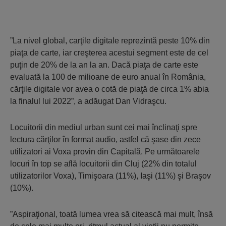
”La nivel global, carţile digitale reprezintă peste 10% din
piaţa de carte, iar creşterea acestui segment este de cel
puţin de 20% de la an la an. Dacă piaţa de carte este
evaluată la 100 de milioane de euro anual în România,
cărţile digitale vor avea o cotă de piaţă de circa 1% abia
la finalul lui 2022”, a adăugat Dan Vidraşcu.
Locuitorii din mediul urban sunt cei mai înclinaţi spre
lectura cărţilor în format audio, astfel că şase din zece
utilizatori ai Voxa provin din Capitală. Pe următoarele
locuri în top se află locuitorii din Cluj (22% din totalul
utilizatorilor Voxa), Timişoara (11%), Iaşi (11%) şi Braşov
(10%).
”Aspiraţional, toată lumea vrea să citească mai mult, însă