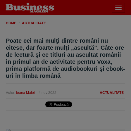
Desch
meniu
HOME
ACTUALITATE
Poate cei mai mulţi dintre români nu
citesc, dar foarte mulţi „ascultă”. Câte ore
de lectură şi ce titluri au ascultat românii
în primul an de activitate pentru Voxa,
prima platformă de audiobookuri şi ebook-
uri în limba română
Autor:
Ioana Matei
4 nov 2022
ACTUALITATE