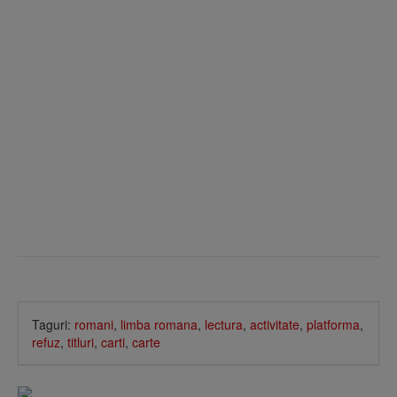
Taguri:
romani
,
limba romana
,
lectura
,
activitate
,
platforma
,
refuz
,
titluri
,
carti
,
carte