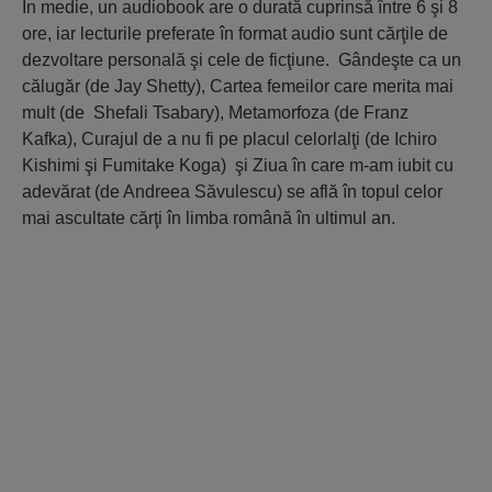
În medie, un audiobook are o durată cuprinsă între 6 şi 8
ore, iar lecturile preferate în format audio sunt cărţile de
dezvoltare personală şi cele de ficţiune.
Gândeşte ca un
călugăr
(de Jay Shetty),
Cartea femeilor care merita mai
mult
(de Shefali Tsabary),
Metamorfoza
(de Franz
Kafka),
Curajul de a nu fi pe placul celorlalţi
(de Ichiro
Kishimi şi Fumitake Koga) şi
Ziua în care m-am iubit cu
adevărat
(de Andreea Săvulescu) se află în topul celor
mai ascultate cărţi în limba română în ultimul an.