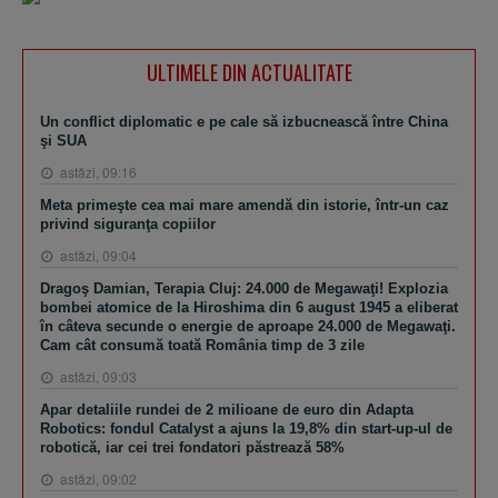
ULTIMELE DIN ACTUALITATE
Un conflict diplomatic e pe cale să izbucnească între China
şi SUA
astăzi, 09:16
Meta primeşte cea mai mare amendă din istorie, într-un caz
privind siguranţa copiilor
astăzi, 09:04
Dragoş Damian, Terapia Cluj: 24.000 de Megawaţi! Explozia
bombei atomice de la Hiroshima din 6 august 1945 a eliberat
în câteva secunde o energie de aproape 24.000 de Megawaţi.
Cam cât consumă toată România timp de 3 zile
astăzi, 09:03
Apar detaliile rundei de 2 milioane de euro din Adapta
Robotics: fondul Catalyst a ajuns la 19,8% din start-up-ul de
robotică, iar cei trei fondatori păstrează 58%
astăzi, 09:02