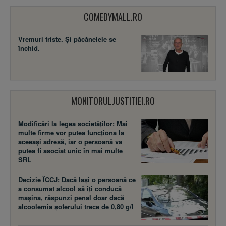
COMEDYMALL.RO
Vremuri triste. Şi păcănelele se
închid.
MONITORULJUSTITIEI.RO
Modificări la legea societăţilor: Mai
multe firme vor putea funcţiona la
aceeaşi adresă, iar o persoană va
putea fi asociat unic în mai multe
SRL
Decizie ÎCCJ: Dacă laşi o persoană ce
a consumat alcool să îţi conducă
maşina, răspunzi penal doar dacă
alcoolemia şoferului trece de 0,80 g/l