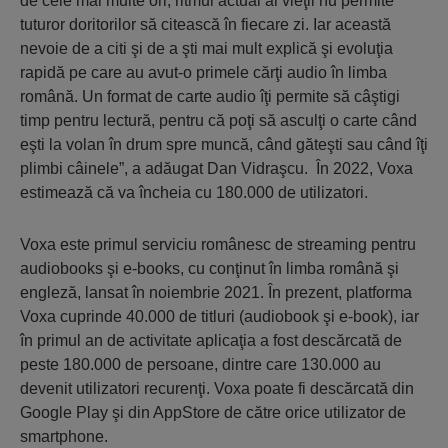
de cele mai multe ori, ritmul actual al vieţii nu permite
tuturor doritorilor să citească în fiecare zi. Iar această
nevoie de a citi şi de a şti mai mult explică şi evoluţia
rapidă pe care au avut-o primele cărţi audio în limba
română. Un format de carte audio îţi permite să câştigi
timp pentru lectură, pentru că poţi să asculţi o carte când
eşti la volan în drum spre muncă, când găteşti sau când îţi
plimbi câinele”, a adăugat Dan Vidraşcu. În 2022, Voxa
estimează că va încheia cu 180.000 de utilizatori.
Voxa este primul serviciu românesc de streaming pentru
audiobooks şi e-books, cu conţinut în limba română şi
engleză, lansat în noiembrie 2021. În prezent, platforma
Voxa cuprinde 40.000 de titluri (audiobook şi e-book), iar
în primul an de activitate aplicaţia a fost descărcată de
peste 180.000 de persoane, dintre care 130.000 au
devenit utilizatori recurenţi. Voxa poate fi descărcată din
Google Play şi din AppStore de către orice utilizator de
smartphone.