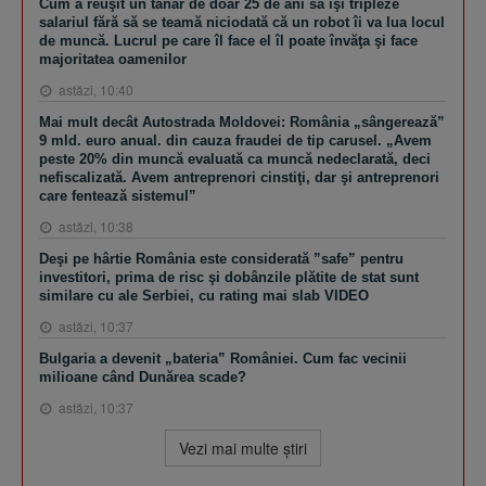
Cum a reuşit un tânăr de doar 25 de ani să îşi tripleze
salariul fără să se teamă niciodată că un robot îi va lua locul
de muncă. Lucrul pe care îl face el îl poate învăţa şi face
majoritatea oamenilor
astăzi, 10:40
Mai mult decât Autostrada Moldovei: România „sângerează”
9 mld. euro anual. din cauza fraudei de tip carusel. „Avem
peste 20% din muncă evaluată ca muncă nedeclarată, deci
nefiscalizată. Avem antreprenori cinstiţi, dar şi antreprenori
care fentează sistemul”
astăzi, 10:38
Deşi pe hârtie România este considerată ”safe” pentru
investitori, prima de risc şi dobânzile plătite de stat sunt
similare cu ale Serbiei, cu rating mai slab VIDEO
astăzi, 10:37
Bulgaria a devenit „bateria” României. Cum fac vecinii
milioane când Dunărea scade?
astăzi, 10:37
Vezi mai multe ştiri