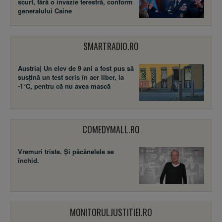
scurt, fără o invazie terestră, conform
generalului Caine
SMARTRADIO.RO
Austria| Un elev de 9 ani a fost pus să
susţină un test scris în aer liber, la
-1°C, pentru că nu avea mască
COMEDYMALL.RO
Vremuri triste. Şi păcănelele se
închid.
MONITORULJUSTITIEI.RO