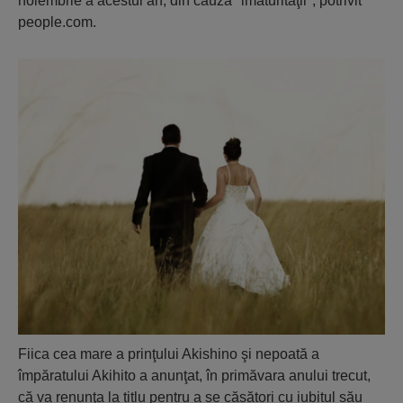
noiembrie a acestui an, din cauza "imaturităţii", potrivit
people.com.
Fiica cea mare a prinţului Akishino şi nepoată a
împăratului Akihito a anunţat, în primăvara anului trecut,
că va renunţa la titlu pentru a se căsători cu iubitul său