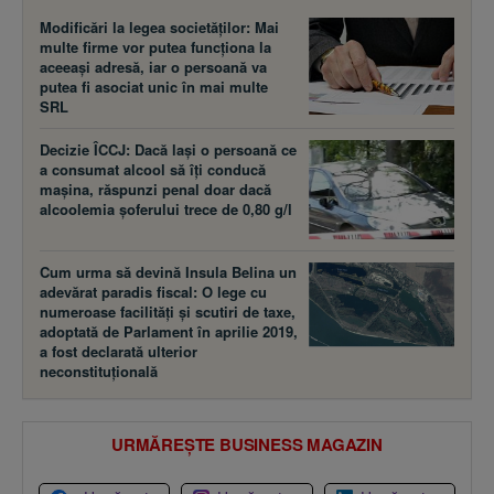
Modificări la legea societăţilor: Mai
multe firme vor putea funcţiona la
aceeaşi adresă, iar o persoană va
putea fi asociat unic în mai multe
SRL
Decizie ÎCCJ: Dacă laşi o persoană ce
a consumat alcool să îţi conducă
maşina, răspunzi penal doar dacă
alcoolemia şoferului trece de 0,80 g/l
Cum urma să devină Insula Belina un
adevărat paradis fiscal: O lege cu
numeroase facilităţi şi scutiri de taxe,
adoptată de Parlament în aprilie 2019,
a fost declarată ulterior
neconstituţională
URMĂREȘTE BUSINESS MAGAZIN