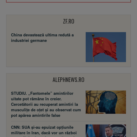
ZF.RO
China devastează ultima redută a
industriei germane
ALEPHNEWS.RO
STUDIU. „Fantomele” amintirilor
uitate pot rămâne în creier.
Cercetătorii au recuperat amintiri la
musculițe de oțet și au observat cum
pot apărea amintirile false
CNN: SUA şi-au epuizat opțiunile
militare în Iran, dacă vor un război