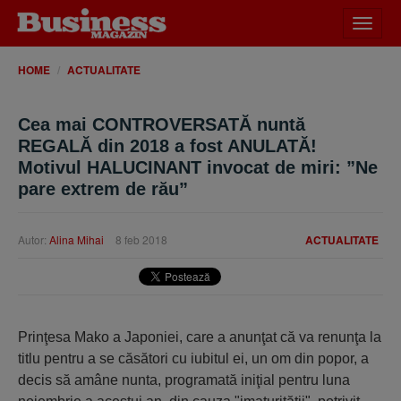
Desch
meniu
HOME
ACTUALITATE
Cea mai CONTROVERSATĂ nuntă
REGALĂ din 2018 a fost ANULATĂ!
Motivul HALUCINANT invocat de miri: ”Ne
pare extrem de rău”
Autor:
Alina Mihai
8 feb 2018
ACTUALITATE
Prinţesa Mako a Japoniei, care a anunţat că va renunţa la
titlu pentru a se căsători cu iubitul ei, un om din popor, a
decis să amâne nunta, programată iniţial pentru luna