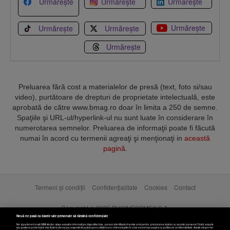
Urmărește
Urmărește
Urmărește
Urmărește
Urmărește
Urmărește
Urmărește
Preluarea fără cost a materialelor de presă (text, foto si/sau
video), purtătoare de drepturi de proprietate intelectuală, este
aprobată de către www.bmag.ro doar în limita a 250 de semne.
Spaţiile şi URL-ul/hyperlink-ul nu sunt luate în considerare în
numerotarea semnelor. Preluarea de informaţii poate fi făcută
numai în acord cu termenii agreaţi şi menţionaţi in
această
pagină
.
Termeni și condiții
Confidențialitate
Cookies
Contact
Copyright © 2025 BUSINESSMEX S.A.
Nouă ne pasă ca datele tale personale să rămână confidențiale
Noi și partenerii noștri
589
stocăm și/sau accesăm informații pe dispozitivul dvs., precum identificatorii cookie unici pentru prelucrarea datelor cu caracter personal. Puteți accepta
sau gestiona preferințele dvs. făcând clic mai jos, respectiv vă puteți opune utilizării unui interes legitim în orice moment pe pagina cu politica de confidențialitate. Aceste alegeri vor