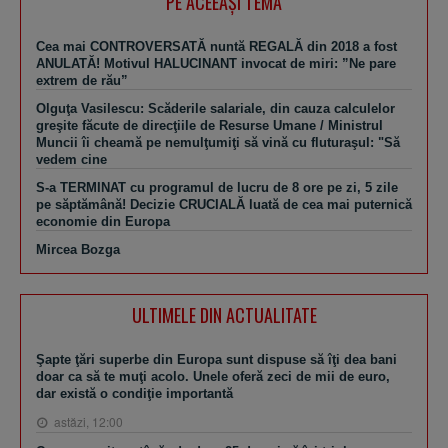
PE ACEEAŞI TEMA
Cea mai CONTROVERSATĂ nuntă REGALĂ din 2018 a fost
ANULATĂ! Motivul HALUCINANT invocat de miri: ”Ne pare
extrem de rău”
Olguţa Vasilescu: Scăderile salariale, din cauza calculelor
greşite făcute de direcţiile de Resurse Umane / Ministrul
Muncii îi cheamă pe nemulţumiţi să vină cu fluturaşul: "Să
vedem cine
S-a TERMINAT cu programul de lucru de 8 ore pe zi, 5 zile
pe săptămână! Decizie CRUCIALĂ luată de cea mai puternică
economie din Europa
Mircea Bozga
ULTIMELE DIN ACTUALITATE
Şapte ţări superbe din Europa sunt dispuse să îţi dea bani
doar ca să te muţi acolo. Unele oferă zeci de mii de euro,
dar există o condiţie importantă
astăzi, 12:00