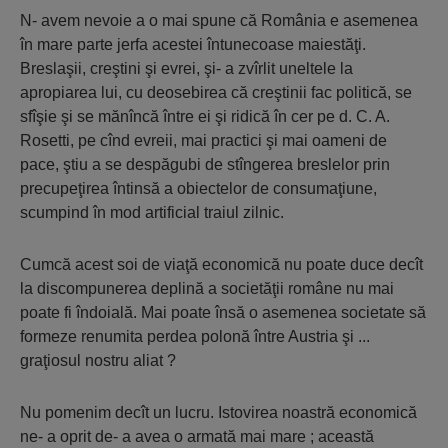
N- avem nevoie a o mai spune că România e asemenea
în mare parte jerfa acestei întunecoase maiestăţi.
Breslaşii, creştini şi evrei, şi- a zvîrlit uneltele la
apropiarea lui, cu deosebirea că creştinii fac politică, se
sfîşie şi se mănîncă între ei şi ridică în cer pe d. C. A.
Rosetti, pe cînd evreii, mai practici şi mai oameni de
pace, ştiu a se despăgubi de stîngerea breslelor prin
precupeţirea întinsă a obiectelor de consumaţiune,
scumpind în mod artificial traiul zilnic.
Cumcă acest soi de viaţă economică nu poate duce decît
la discompunerea deplină a societăţii române nu mai
poate fi îndoială. Mai poate însă o asemenea societate să
formeze renumita perdea polonă între Austria şi ...
graţiosul nostru aliat ?
Nu pomenim decît un lucru. Istovirea noastră economică
ne- a oprit de- a avea o armată mai mare ; această