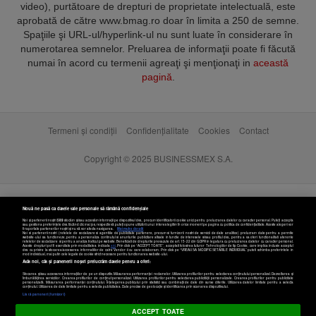
video), purtătoare de drepturi de proprietate intelectuală, este
aprobată de către www.bmag.ro doar în limita a 250 de semne.
Spaţiile şi URL-ul/hyperlink-ul nu sunt luate în considerare în
numerotarea semnelor. Preluarea de informaţii poate fi făcută
numai în acord cu termenii agreaţi şi menţionaţi in
această
pagină
.
Termeni și condiții
Confidențialitate
Cookies
Contact
Copyright © 2025 BUSINESSMEX S.A.
Nouă ne pasă ca datele tale personale să rămână confidențiale
Noi și partenerii noștri
589
stocăm și/sau accesăm informații pe dispozitivul dvs., precum identificatorii cookie unici pentru prelucrarea datelor cu caracter personal. Puteți accepta
sau gestiona preferințele dvs. făcând clic mai jos, respectiv vă puteți opune utilizării unui interes legitim în orice moment pe pagina cu politica de confidențialitate. Aceste alegeri vor
fi raportate partenerilor noștri și nu vă vor afecta navigarea.
Mai multe detalii
Noi si partenerii nostri (retelele de socializare si agentiile de publicitate partenere, precum si furnizorii nostri de servicii de date analitice) prelucram date pentru a permite
website-ului sa functioneze, pentru a personaliza continutul si anunturile publicitare afisate in functie de interesele si/sau profilul dvs., pentru a va oferi functionalitati aferente
retelelor de socializare si pentru a analiza traficul pe website. Beneficiati de drepturile prevazute de art. 15-22 din GDPR in legatura cu prelucrarea datelor cu caracter personal.
Aceste drepturi pot fi exercitate prin modalitatea indicata
aici
. Prin click pe “ACCEPT TOATE”, acceptati folosirea tuturor Tehnologiilor de tip Cookie, care implica inclusiv acceptul
dvs. cu privire la stocarea/accesarea informatiilor de catre Vendor-ii cu care colaboram. Prin click pe “VREAU SA MODIFIC SETARILE INDIVIDUAL” puteti schimba preferintele in
mod individual, mai putin cele legate de cookie strict necesare pentru functionarea website-ului.
Atât noi, cât și partenerii noștri prelucrăm datele pentru a oferi:
Stocarea și/sau accesarea informațiilor de pe un dispozitiv. Măsurarea performanței reclamelor. Utilizarea profilurilor pentru selectarea conținutului personalizat. Dezvoltarea și
îmbunătățirea serviciilor. Crearea profilurilor de conținut personalizat. Utilizarea profilurilor pentru selectarea publicității personalizate. Crearea profilurilor pentru publicitate
personalizată. Măsurarea performanței conținutului. Înțelegerea publicului prin statistici sau combinații de date din surse diferite. Utilizarea datelor limitate pentru a selecta
Setări cookies
conținutul. Utilizarea de date limitate pentru a selecta publicitatea. Date precise de geolocație și identificarea prin scanarea dispozitivului.
Listă parteneri (furnizori)
ACCEPT TOATE