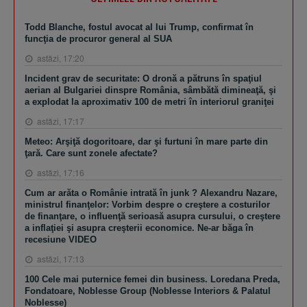
Todd Blanche, fostul avocat al lui Trump, confirmat în
funcţia de procuror general al SUA
astăzi, 17:20
Incident grav de securitate: O dronă a pătruns în spaţiul
aerian al Bulgariei dinspre România, sâmbătă dimineaţă, şi
a explodat la aproximativ 100 de metri în interiorul graniţei
astăzi, 17:17
Meteo: Arşiţă dogoritoare, dar şi furtuni în mare parte din
ţară. Care sunt zonele afectate?
astăzi, 17:16
Cum ar arăta o Românie intrată în junk ? Alexandru Nazare,
ministrul finanţelor: Vorbim despre o creştere a costurilor
de finanţare, o influenţă serioasă asupra cursului, o creştere
a inflaţiei şi asupra creşterii economice. Ne-ar băga în
recesiune VIDEO
astăzi, 17:13
100 Cele mai puternice femei din business. Loredana Preda,
Fondatoare, Noblesse Group (Noblesse Interiors & Palatul
Noblesse)