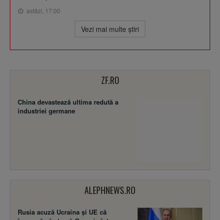
astăzi, 17:00
Vezi mai multe ştiri
ZF.RO
China devastează ultima redută a
industriei germane
ALEPHNEWS.RO
Rusia acuză Ucraina şi UE că