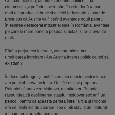
Cu toate acestea, tărîmul economiei politice fiind
circumscris şi putîndu - se împărţi în cele două ramuri
mari ale producţiei brute şi a celei industriale, e uşor de
presupus că Austria va fi cerînd avantage nouă pentru
înlesnirea desfacerei industriei sale în România, avantaje
pe care în mare parte le posedă şi astăzi şi le- a avut de
mult.
Fără a prejudeca lucrurile, vom premite numai
următoarea întrebare : Are Austria interes politic ca noi să
existăm ?
În decursul lungei şi mult încercatei noastre vieţi istorice
am putut observa un lucru. De cîte ori i se propunea
Poloniei să anexeze Moldova, de atîtea ori Polonia
răspundea că desfiinţarea statului moldovenesc ar fi un
pericol, pentru că această perdea între Turcia şi Polonia
era cel dintîi zid de apărare, cea dintîi stavilă de înlăturat
în înaintarea armelor osmane.