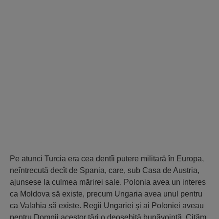
Pe atunci Turcia era cea dentîi putere militară în Europa,
neîntrecută decît de Spania, care, sub Casa de Austria,
ajunsese la culmea mărirei sale. Polonia avea un interes
ca Moldova să existe, precum Ungaria avea unul pentru
ca Valahia să existe. Regii Ungariei şi ai Poloniei aveau
pentru Domnii acestor ţări o deosebită bunăvoinţă. Cităm