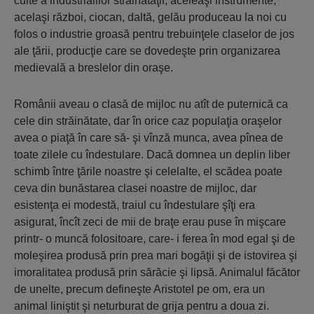
culte a industrialilor străinătăţii, aceleaşi instrumente,
acelaşi război, ciocan, daltă, gelău produceau la noi cu
folos o industrie groasă pentru trebuinţele claselor de jos
ale ţării, producţie care se dovedeşte prin organizarea
medievală a breslelor din oraşe.
Românii aveau o clasă de mijloc nu atît de puternică ca
cele din străinătate, dar în orice caz populaţia oraşelor
avea o piaţă în care să- şi vînză munca, avea pînea de
toate zilele cu îndestulare. Dacă domnea un deplin liber
schimb între ţările noastre şi celelalte, el scădea poate
ceva din bunăstarea clasei noastre de mijloc, dar
esistenţa ei modestă, traiul cu îndestulare şîţi era
asigurat, încît zeci de mii de braţe erau puse în mişcare
printr- o muncă folositoare, care- i ferea în mod egal şi de
moleşirea produsă prin prea mari bogăţii şi de istovirea şi
imoralitatea produsă prin sărăcie şi lipsă. Animalul făcător
de unelte, precum defineşte Aristotel pe om, era un
animal liniştit şi neturburat de grija pentru a doua zi.