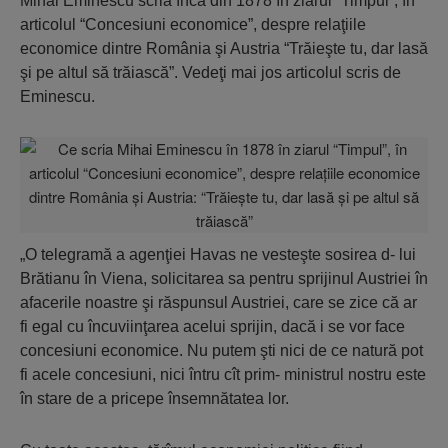
Mihai Eminescu scria încă din 1878 în ziarul “Timpul”, în
articolul “Concesiuni economice”, despre relaţiile
economice dintre România şi Austria “Trăieşte tu, dar lasă
şi pe altul să trăiască”. Vedeţi mai jos articolul scris de
Eminescu.
„O telegramă a agenţiei Havas ne vesteşte sosirea d- lui
Brătianu în Viena, solicitarea sa pentru sprijinul Austriei în
afacerile noastre şi răspunsul Austriei, care se zice că ar
fi egal cu încuviinţarea acelui sprijin, dacă i se vor face
concesiuni economice. Nu putem şti nici de ce natură pot
fi acele concesiuni, nici întru cît prim- ministrul nostru este
în stare de a pricepe însemnătatea lor.