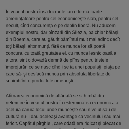
În veacul nostru însă lucrurile iau o formă foarte
ameninţătoare pentru cel economiceşte slab, pentru cel
necult, cînd concurenţa e pe deplin liberă. Nu aducem
exemplul nostru, dar pînzarii din Silezia, ba chiar băiaşii
din Boemia, care au găurit pămîntul mult mai adînc decît
toţi băiaşii altor munţi, fără ca munca lor să poată
concura, cu toată greutatea ei, cu munca lesnicioasă a
altora, sînt o dovadă demnă de plîns pentru tristele
împrejurări ce se nasc cînd i se ia unei populaţii piaţa pe
care să- şi desfacă munca prin absoluta libertate de
schimb între productele omeneşti.
Atîrnarea economică de altădată se schimbă din
nefericire în veacul nostru în esterminarea economică a
aceluia căruia locul unde munceşte sau nivelul său de
cultură nu- i dau aceleaşi avantage ca vecinului său mai
fericit. Capătul pîrghiei, care odată era ridicat şi plecat de