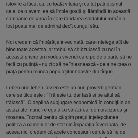
istovire a făcut ca, cu toată vitejia şi cu tot patriotismul
celei ce o avem, ea să îmble goală şi flămîndă în această
campanie de iarnă în care răbdarea soldatului român a
fost poate mai de admirat decît curajul său.
Noi credem că împărăţia învecinată, care- nţelege atît de
bine toate acestea, ar trebui să chibzuiască cu noi în
această privire un modus vivendi care pe de o parte să ne
facă cu putinţă - nu zic să ne înlesnească - de a ne crea o
piaţă pentru munca populaţiilor noastre din tîrguri.
Leben und lehen lassen este un bun proverb german
care se tîlcuieşte ; "Trăieşte tu, dar lasă şi pe altul să
trăiască". O deplină subjugare economică în condiţiile de
astăzi ale muncii e egală cu sărăcirea, demoralizarea şi
moartea. Tocmai pentru că ştim preţui înţelepciunea
politică a oamenilor de stat din împărăţia învecinată, de
aceea nici credem că acele concesiuni cerute să fie de