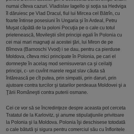
numai cîteva cazuri. Vladislav Iagello şi soţia sa Hedviga
îl dăruiesc pe Vlad Dracul, fiul lui Mircea cel Bătrîn, cu
foarte întinse posesiuni în Ungaria şi în Ardeal, Petru
Muşat căpătă de la poloni Pocuţia pe o cale cu totul
prietenească, Movileştii sînt principi egali în Polonia cu
cei mai mari magnaţi ai acestei ţări, lui Miron de pe
Bîrnova (Barnoschi Vvod) i se dau, pentru ca pierduse
Moldova, cîteva mici principate în Polonia, pe cari el
domneşte în acelaş mod semisuveran ca şi ceilalţi
principi, c- un cuvînt marele regat slav căuta să
întărească pe cît putea, prin simpatii, prin daruri, prin
ajutoare contra turcilor şi tatarilor perdeaua Moldovei şi a
Ţării Româneşti contra puterii osmane.
Cei ce vor să se încredinţeze despre aceasta pot cerceta
Tratatul de la Karlovitz, şi anume stipulaţiunile privitoare
la Polonia şi la Moldova. Polonia îşi deschisese totodată
o cale bătută şi sigura pentru comerciul său cu înfloritele