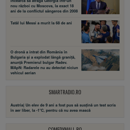
încearcă să atragă Georgia într-un
nou război cu Moscova, la exact 18
ani de la conflictul sângeros din 2008
Tatăl lui Messi a murit la 68 de ani
O dronă a intrat din România în
Bulgaria și a explodat lângă graniță,
anunță Premierul bulgar Radev.
MApN: Radarele nu au detectat niciun
vehicul aerian
SMARTRADIO.RO
Austria| Un elev de 9 ani a fost pus să susţină un test scris
în aer liber, la -1°C, pentru că nu avea mască
COMEDYMALL.RO