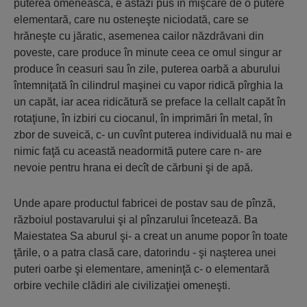
puterea omenească, e astăzi pus în mişcare de o putere
elementară, care nu osteneşte niciodată, care se
hrăneşte cu jăratic, asemenea cailor năzdrăvani din
poveste, care produce în minute ceea ce omul singur ar
produce în ceasuri sau în zile, puterea oarbă a aburului
întemniţată în cilindrul maşinei cu vapor ridică pîrghia la
un capăt, iar acea ridicătură se preface la cellalt capăt în
rotaţiune, în izbiri cu ciocanul, în imprimări în metal, în
zbor de suveică, c- un cuvînt puterea individuală nu mai e
nimic faţă cu această neadormită putere care n- are
nevoie pentru hrana ei decît de cărbuni şi de apă.
Unde apare productul fabricei de postav sau de pînză,
războiul postavarului şi al pînzarului încetează. Ba
Maiestatea Sa aburul şi- a creat un anume popor în toate
ţările, o a patra clasă care, datorindu - şi naşterea unei
puteri oarbe şi elementare, ameninţă c- o elementară
orbire vechile clădiri ale civilizaţiei omeneşti.