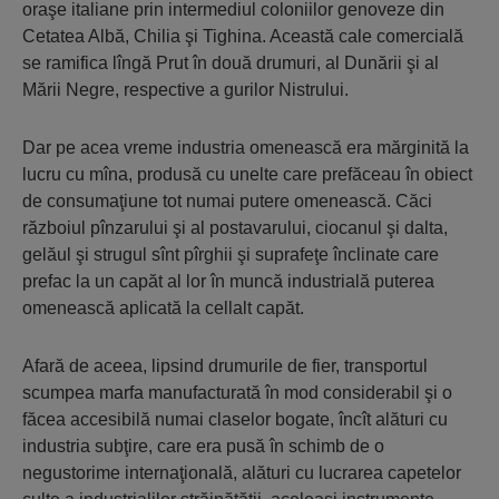
oraşe italiane prin intermediul coloniilor genoveze din
Cetatea Albă, Chilia şi Tighina. Această cale comercială
se ramifica lîngă Prut în două drumuri, al Dunării şi al
Mării Negre, respective a gurilor Nistrului.
Dar pe acea vreme industria omenească era mărginită la
lucru cu mîna, produsă cu unelte care prefăceau în obiect
de consumaţiune tot numai putere omenească. Căci
războiul pînzarului şi al postavarului, ciocanul şi dalta,
gelăul şi strugul sînt pîrghii şi suprafeţe înclinate care
prefac la un capăt al lor în muncă industrială puterea
omenească aplicată la cellalt capăt.
Afară de aceea, lipsind drumurile de fier, transportul
scumpea marfa manufacturată în mod considerabil şi o
făcea accesibilă numai claselor bogate, încît alături cu
industria subţire, care era pusă în schimb de o
negustorime internaţională, alături cu lucrarea capetelor