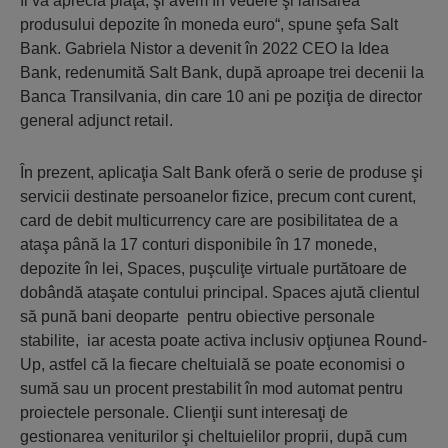
îl va aprecia piaţa, şi avem în vedere şi lansarea
produsului depozite în moneda euro“, spune şefa Salt
Bank. Gabriela Nistor a devenit în 2022 CEO la Idea
Bank, redenumită Salt Bank, după aproape trei decenii la
Banca Transilvania, din care 10 ani pe poziţia de director
general adjunct retail.
În prezent, aplicaţia Salt Bank oferă o serie de produse şi
servicii destinate persoanelor fizice, precum cont curent,
card de debit multicurrency care are posibilitatea de a
ataşa până la 17 conturi disponibile în 17 monede,
depozite în lei, Spaces, puşculiţe virtuale purtătoare de
dobândă ataşate contului principal. Spaces ajută clientul
să pună bani deoparte pentru obiective personale
stabilite, iar acesta poate activa inclusiv opţiunea Round-
Up, astfel că la fiecare cheltuială se poate economisi o
sumă sau un procent prestabilit în mod automat pentru
proiectele personale. Clienţii sunt interesaţi de
gestionarea veniturilor şi cheltuielilor proprii, după cum