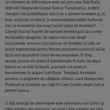
Un element de diferenţiere este cel prin care Salt Bank,
deţinută integral de Grupul Banca Transilvania, a oferit
clienţilor săi posibilitatea unică de a deveni fondatori şi, în
timp, acţionari ai băncii, în eventualitatea listării la Bursă.
Dar ce înseamnă mai exact acest statut de fondator?
Clienţii înscrişi înainte de lansare beneficiază de o serie
de beneficii tangibile, de opţiuni descrise drept
exclusiviste, precum cinci puncte de fondator şi câte un
punct suplimentar pentru fiecare persoană convinsă să îşi
facă cont accesând codul de recomandare. În timp,
aceste puncte vor putea fi transformate în bani, iar dacă
banca se va lista la bursă, punctele vor putea fi
transformate în acţiuni Salt Bank. Totodată, fondatorii
primesc o asigurare de călătorie Allianz, card Mastercard
Platinum şi prioritate pe viaţă în Care Center, după cum a
promis banca.
O altă direcţie de diferenţiere este orientarea noii bănci şi
către românii din diaspora, nu doar către românii din ţară.