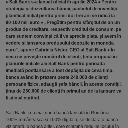
♦
Salt Bank s-a lansat oficial în aprilie 2024
♦
Pentru
strategia şi dezvoltarea băncii, pachetul de investiţii
planificat iniţial pentru primii doi-trei ani se ridică la
80-100 mil. euro
♦
„Pregătim pentru sfârşitul de an un
produs de creditare, respectiv creditul de consum, pe
care suntem convinşi că îl va aprecia piaţa, şi avem în
vedere şi lansarea produsului depozite în moneda
euro“, spune Gabriela Nistor, CEO al Salt Bank
♦
În
ceea ce priveşte numărul de clienţi, ţinta propusă în
planurile iniţiale ale Salt Bank pentru perioada
imediată postlansare a fost depăşită de ceva timp,
banca având în prezent peste 240.000 de clienţi
persoane fizice, adaugă şefa băncii. În aceste condiţii,
ţinta de 250.000 de clienţi în primul an de la lansare va
fi atinsă curând.
Salt Bank, cea mai nouă bancă lansată în România,
100% românească şi 100% digitală, se declară o bancă
vizionară, o bancă altfel, care schimbă regulile jocului în