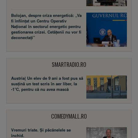
Bolojan, despre criza energetică: „Va
fi înființat un Centru Operativ
Național în sectorul energetic pentru
gestionarea crizei. Cetățenii nu vor fi
deconectați”
SMARTRADIO.RO
Austria| Un elev de 9 ani a fost pus să
susţină un test scris în aer liber, la
-1°C, pentru că nu avea mască
COMEDYMALL.RO
Vremuri triste. Şi păcănelele se
închid.