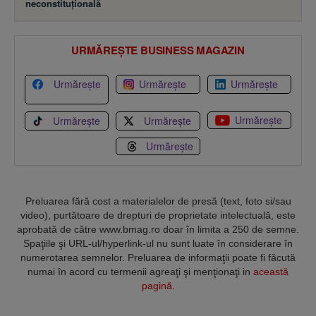
neconstituţională
URMĂREȘTE BUSINESS MAGAZIN
Urmărește
Urmărește
Urmărește
Urmărește
Urmărește
Urmărește
Urmărește
Preluarea fără cost a materialelor de presă (text, foto si/sau
video), purtătoare de drepturi de proprietate intelectuală, este
aprobată de către www.bmag.ro doar în limita a 250 de semne.
Spaţiile şi URL-ul/hyperlink-ul nu sunt luate în considerare în
numerotarea semnelor. Preluarea de informaţii poate fi făcută
numai în acord cu termenii agreaţi şi menţionaţi in
această
pagină
.