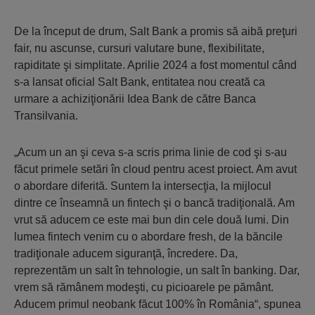
De la început de drum, Salt Bank a promis să aibă preţuri
fair, nu ascunse, cursuri valutare bune, flexibilitate,
rapiditate şi simplitate. Aprilie 2024 a fost momentul când
s-a lansat oficial Salt Bank, entitatea nou creată ca
urmare a achiziţionării Idea Bank de către Banca
Transilvania.
„Acum un an şi ceva s-a scris prima linie de cod şi s-au
făcut primele setări în cloud pentru acest proiect. Am avut
o abordare diferită. Suntem la intersecţia, la mijlocul
dintre ce înseamnă un fintech şi o bancă tradiţională. Am
vrut să aducem ce este mai bun din cele două lumi. Din
lumea fintech venim cu o abordare fresh, de la băncile
tradiţionale aducem siguranţă, încredere. Da,
reprezentăm un salt în tehnologie, un salt în banking. Dar,
vrem să rămânem modeşti, cu picioarele pe pământ.
Aducem primul neobank făcut 100% în România“, spunea