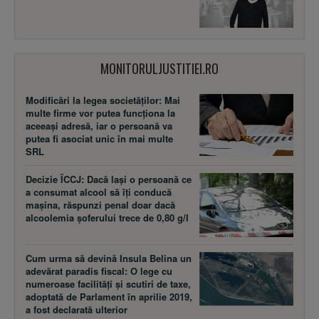
MONITORULJUSTITIEI.RO
Modificări la legea societăţilor: Mai
multe firme vor putea funcţiona la
aceeaşi adresă, iar o persoană va
putea fi asociat unic în mai multe
SRL
Decizie ÎCCJ: Dacă laşi o persoană ce
a consumat alcool să îţi conducă
maşina, răspunzi penal doar dacă
alcoolemia şoferului trece de 0,80 g/l
Cum urma să devină Insula Belina un
adevărat paradis fiscal: O lege cu
numeroase facilităţi şi scutiri de taxe,
adoptată de Parlament în aprilie 2019,
a fost declarată ulterior