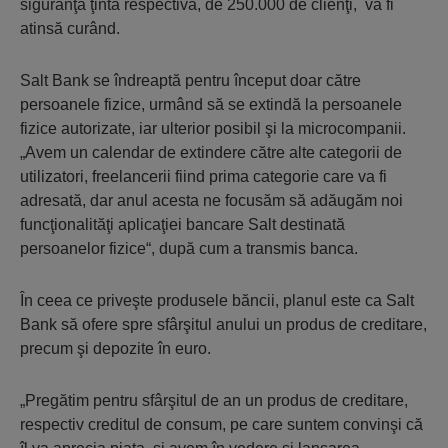
siguranţă ţinta respectivă, de 250.000 de clienţi, va fi
atinsă curând.
Salt Bank se îndreaptă pentru început doar către
persoanele fizice, urmând să se extindă la persoanele
fizice autorizate, iar ulterior posibil şi la microcompanii.
„Avem un calendar de extindere către alte categorii de
utilizatori, freelancerii fiind prima categorie care va fi
adresată, dar anul acesta ne focusăm să adăugăm noi
funcţionalităţi aplicaţiei bancare Salt destinată
persoanelor fizice“, după cum a transmis banca.
În ceea ce priveşte produsele băncii, planul este ca Salt
Bank să ofere spre sfârşitul anului un produs de creditare,
precum şi depozite în euro.
„Pregătim pentru sfârşitul de an un produs de creditare,
respectiv creditul de consum, pe care suntem convinşi că