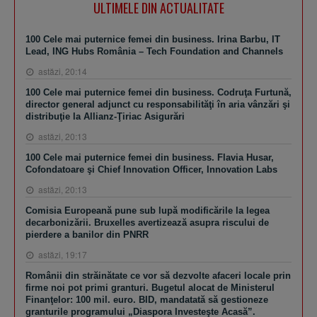
ULTIMELE DIN ACTUALITATE
100 Cele mai puternice femei din business. Irina Barbu, IT
Lead, ING Hubs România – Tech Foundation and Channels
astăzi, 20:14
100 Cele mai puternice femei din business. Codruţa Furtună,
director general adjunct cu responsabilităţi în aria vânzări şi
distribuţie la Allianz-Ţiriac Asigurări
astăzi, 20:13
100 Cele mai puternice femei din business. Flavia Husar,
Cofondatoare şi Chief Innovation Officer, Innovation Labs
astăzi, 20:13
Comisia Europeană pune sub lupă modificările la legea
decarbonizării. Bruxelles avertizează asupra riscului de
pierdere a banilor din PNRR
astăzi, 19:17
Românii din străinătate ce vor să dezvolte afaceri locale prin
firme noi pot primi granturi. Bugetul alocat de Ministerul
Finanţelor: 100 mil. euro. BID, mandatată să gestioneze
granturile programului „Diaspora Investeşte Acasă”.