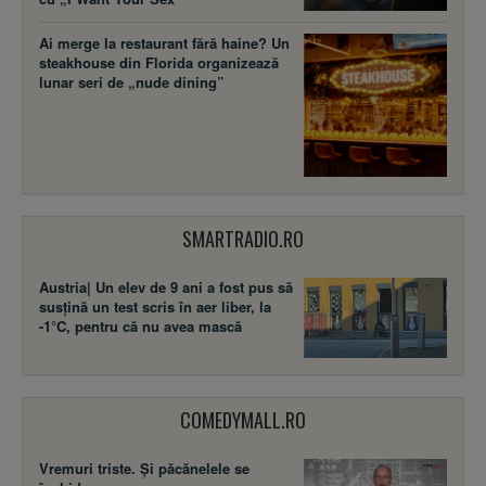
Ai merge la restaurant fără haine? Un
steakhouse din Florida organizează
lunar seri de „nude dining”
SMARTRADIO.RO
Austria| Un elev de 9 ani a fost pus să
susţină un test scris în aer liber, la
-1°C, pentru că nu avea mască
COMEDYMALL.RO
Vremuri triste. Şi păcănelele se