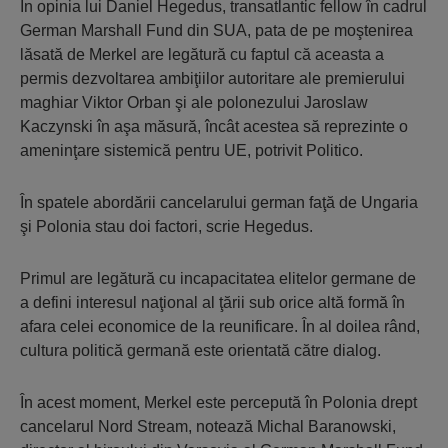
În opinia lui Daniel Hegedus, transatlantic fellow în cadrul
German Marshall Fund din SUA, pata de pe moştenirea
lăsată de Merkel are legătură cu faptul că aceasta a
permis dezvoltarea am­biţiilor autoritare ale premierului
maghiar Viktor Orban şi ale polo­nezului Jaroslaw
Kaczynski în aşa măsură, încât acestea să reprezinte o
ameninţare sistemică pentru UE, potrivit Politico.
În spatele abordării can­ce­la­ru­lui german faţă de Ungaria
şi Polonia stau doi factori, scrie He­gedus.
Primul are legătură cu incapacitatea elitelor germane de
a defini interesul naţional al ţării sub orice altă formă în
afara celei economice de la reunificare. În al doilea rând,
cultura politică ger­mană este orientată către dialog.
În acest moment, Merkel este percepută în Polonia drept
cancelarul Nord Stream, notează Michal Baranowski,