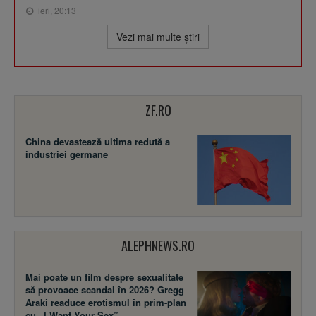
ieri, 20:13
Vezi mai multe ştiri
ZF.RO
China devastează ultima redută a
industriei germane
ALEPHNEWS.RO
Mai poate un film despre sexualitate
să provoace scandal în 2026? Gregg
Araki readuce erotismul în prim-plan
cu „I Want Your Sex”