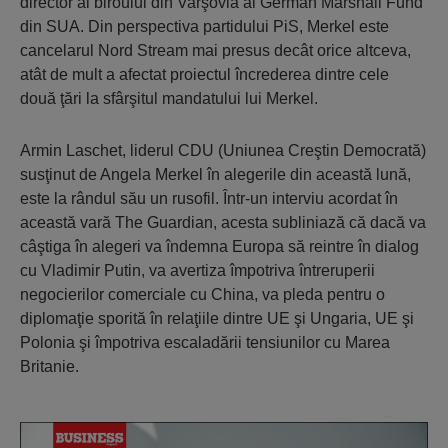
director al biroului din Varşovia al German Marshall Fund
din SUA. Din perspectiva partidului PiS, Merkel este
cancelarul Nord Stream mai presus decât orice altceva,
atât de mult a afectat proiectul încrederea dintre cele
două ţări la sfârşitul mandatului lui Merkel.
Armin Laschet, liderul CDU (Uniunea Creştin Democrată)
susţinut de Angela Merkel în alegerile din această lună,
este la rândul său un rusofil. Într-un interviu acordat în
această vară The Guardian, acesta subliniază că dacă va
câştiga în alegeri va îndemna Europa să reintre în dialog
cu Vladimir Putin, va avertiza împotriva întreruperii
negocierilor comerciale cu China, va pleda pentru o
diplomaţie sporită în relaţiile dintre UE şi Ungaria, UE şi
Polonia şi împotriva escaladării tensiunilor cu Marea
Britanie.