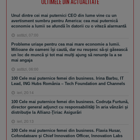
ULTIMELE DIN ACTUALITATE
Unul dintre cei mai puternici CEO din lume vine cu un
avertisment sumbru pentru America: cea mai puternică
economie a lumii se afundă în datorii cu o viteză alarmantă
astăzi, 07:00
Probleme uriaşe pentru cea mai mare economie a lumii.
Milioane de oameni îşi caută, dar nu reuşesc să-şi găsească
un loc de muncă şi tot mai mulţi ajung să renunţe la a se
mai angaja
astăzi, 06:00
100 Cele mai puternice femei din business. Irina Barbu, IT
Lead, ING Hubs România – Tech Foundation and Channels
ieri, 20:14
100 Cele mai puternice femei din business. Codruţa Furtună,
director general adjunct cu responsabilităţi în aria vânzări şi
distribuţie la Allianz-Ţiriac Asigurări
ieri, 20:13
100 Cele mai puternice femei din business. Flavia Husar,
Cofondatoare şi Chief Innovation Officer, Innovation Labs