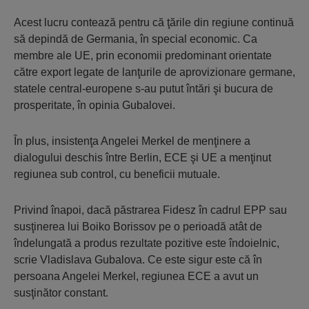
Acest lucru contează pentru că ţările din regiune continuă
să depindă de Germania, în special economic. Ca
membre ale UE, prin economii predominant orientate
către export legate de lanţurile de aprovizionare germane,
statele central-europene s-au putut întări şi bucura de
prosperitate, în opinia Gubalovei.
În plus, insistenţa Angelei Merkel de menţinere a
dialogului deschis între Berlin, ECE şi UE a menţinut
regiunea sub control, cu beneficii mutuale.
Privind înapoi, dacă păstrarea Fidesz în cadrul EPP sau
susţinerea lui Boiko Borissov pe o perioadă atât de
îndelungată a produs rezultate pozitive este îndoielnic,
scrie Vladislava Gubalova. Ce este sigur este că în
persoana Angelei Merkel, regiunea ECE a avut un
susţinător constant.