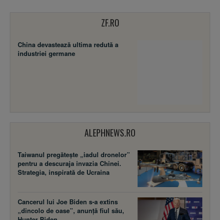
ZF.RO
China devastează ultima redută a
industriei germane
ALEPHNEWS.RO
Taiwanul pregătește „iadul dronelor”
pentru a descuraja invazia Chinei.
Strategia, inspirată de Ucraina
Cancerul lui Joe Biden s-a extins
„dincolo de oase”, anunță fiul său,
Hunter Biden