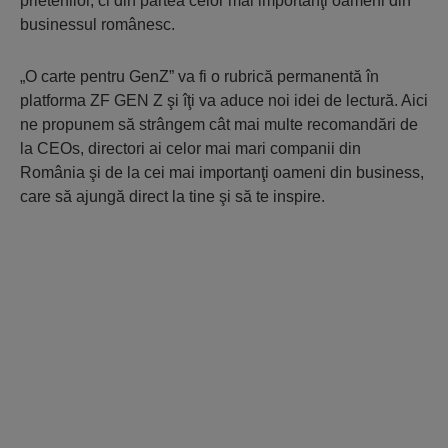
prietenilor, ci din partea celor mai importanţi oameni din
businessul românesc.
„O carte pentru GenZ” va fi o rubrică permanentă în
platforma ZF GEN Z şi îţi va aduce noi idei de lectură. Aici
ne propunem să strângem cât mai multe recomandări de
la CEOs, directori ai celor mai mari companii din
România şi de la cei mai importanţi oameni din business,
care să ajungă direct la tine şi să te inspire.