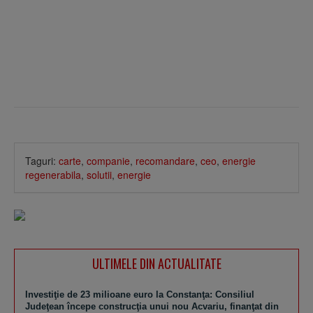
Taguri:
carte
,
companie
,
recomandare
,
ceo
,
energie
regenerabila
,
solutii
,
energie
ULTIMELE DIN ACTUALITATE
Investiţie de 23 milioane euro la Constanţa: Consiliul
Judeţean începe construcţia unui nou Acvariu, finanţat din