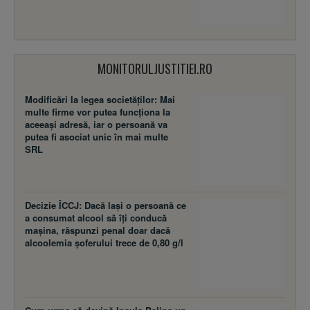
MONITORULJUSTITIEI.RO
Modificări la legea societăţilor: Mai
multe firme vor putea funcţiona la
aceeaşi adresă, iar o persoană va
putea fi asociat unic în mai multe
SRL
Decizie ÎCCJ: Dacă laşi o persoană ce
a consumat alcool să îţi conducă
maşina, răspunzi penal doar dacă
alcoolemia şoferului trece de 0,80 g/l