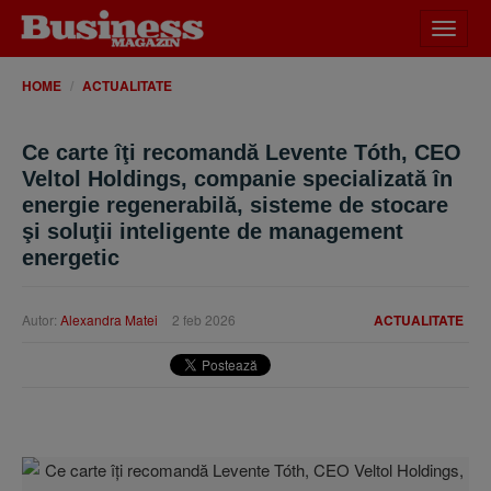
Desch
meniu
HOME
ACTUALITATE
Ce carte îţi recomandă Levente Tóth, CEO
Veltol Holdings, companie specializată în
energie regenerabilă, sisteme de stocare
şi soluţii inteligente de management
energetic
Autor:
Alexandra Matei
2 feb 2026
ACTUALITATE