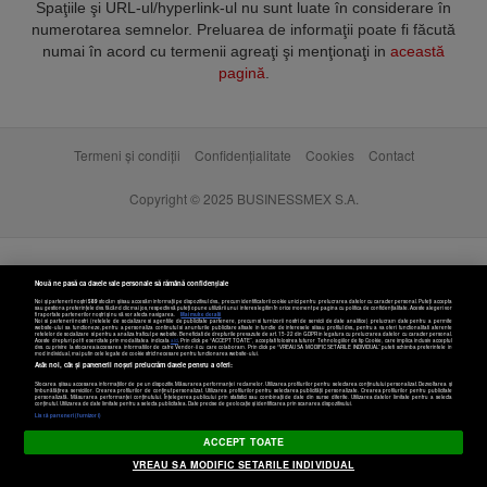
Spaţiile şi URL-ul/hyperlink-ul nu sunt luate în considerare în
numerotarea semnelor. Preluarea de informaţii poate fi făcută
numai în acord cu termenii agreaţi şi menţionaţi in
această
pagină
.
Termeni și condiții
Confidențialitate
Cookies
Contact
Copyright © 2025 BUSINESSMEX S.A.
Nouă ne pasă ca datele tale personale să rămână confidențiale
Noi și partenerii noștri
589
stocăm și/sau accesăm informații pe dispozitivul dvs., precum identificatorii cookie unici pentru prelucrarea datelor cu caracter personal. Puteți accepta
sau gestiona preferințele dvs. făcând clic mai jos, respectiv vă puteți opune utilizării unui interes legitim în orice moment pe pagina cu politica de confidențialitate. Aceste alegeri vor
fi raportate partenerilor noștri și nu vă vor afecta navigarea.
Mai multe detalii
Noi si partenerii nostri (retelele de socializare si agentiile de publicitate partenere, precum si furnizorii nostri de servicii de date analitice) prelucram date pentru a permite
website-ului sa functioneze, pentru a personaliza continutul si anunturile publicitare afisate in functie de interesele si/sau profilul dvs., pentru a va oferi functionalitati aferente
retelelor de socializare si pentru a analiza traficul pe website. Beneficiati de drepturile prevazute de art. 15-22 din GDPR in legatura cu prelucrarea datelor cu caracter personal.
Aceste drepturi pot fi exercitate prin modalitatea indicata
aici
. Prin click pe “ACCEPT TOATE”, acceptati folosirea tuturor Tehnologiilor de tip Cookie, care implica inclusiv acceptul
dvs. cu privire la stocarea/accesarea informatiilor de catre Vendor-ii cu care colaboram. Prin click pe “VREAU SA MODIFIC SETARILE INDIVIDUAL” puteti schimba preferintele in
mod individual, mai putin cele legate de cookie strict necesare pentru functionarea website-ului.
Atât noi, cât și partenerii noștri prelucrăm datele pentru a oferi:
Stocarea și/sau accesarea informațiilor de pe un dispozitiv. Măsurarea performanței reclamelor. Utilizarea profilurilor pentru selectarea conținutului personalizat. Dezvoltarea și
îmbunătățirea serviciilor. Crearea profilurilor de conținut personalizat. Utilizarea profilurilor pentru selectarea publicității personalizate. Crearea profilurilor pentru publicitate
personalizată. Măsurarea performanței conținutului. Înțelegerea publicului prin statistici sau combinații de date din surse diferite. Utilizarea datelor limitate pentru a selecta
Setări cookies
conținutul. Utilizarea de date limitate pentru a selecta publicitatea. Date precise de geolocație și identificarea prin scanarea dispozitivului.
Listă parteneri (furnizori)
ACCEPT TOATE
VREAU SA MODIFIC SETARILE INDIVIDUAL