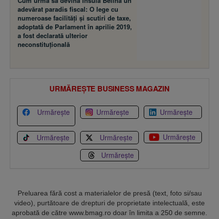
Cum urma să devină Insula Belina un
adevărat paradis fiscal: O lege cu
numeroase facilităţi şi scutiri de taxe,
adoptată de Parlament în aprilie 2019,
a fost declarată ulterior
neconstituţională
URMĂREȘTE BUSINESS MAGAZIN
Urmărește
Urmărește
Urmărește
Urmărește
Urmărește
Urmărește
Urmărește
Preluarea fără cost a materialelor de presă (text, foto si/sau
video), purtătoare de drepturi de proprietate intelectuală, este
aprobată de către www.bmag.ro doar în limita a 250 de semne.