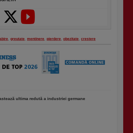
abire
,
greutate
,
mentinere
,
pierdere
,
obezitate
,
crestere
stează ultima redută a industriei germane