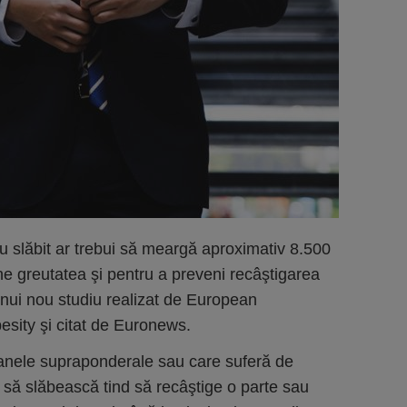
u slăbit ar trebui să meargă aproximativ 8.500
ne greutatea şi pentru a preveni recâştigarea
 unui nou studiu realizat de European
esity şi citat de Euronews.
anele supraponderale sau care suferă de
al să slăbească tind să recâştige o parte sau