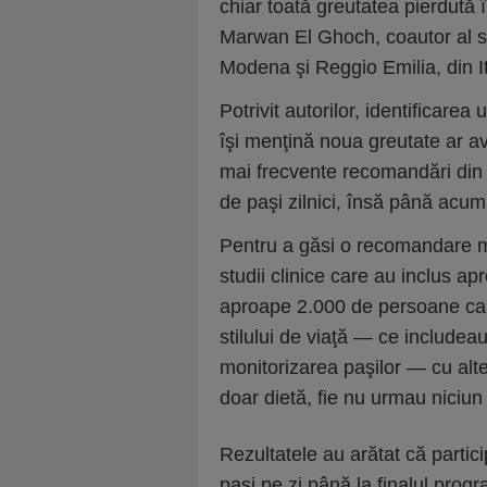
chiar toată greutatea pierdută în
Marwan El Ghoch, coautor al stu
Modena şi Reggio Emilia, din It
Potrivit autorilor, identificarea
îşi menţină noua greutate ar av
mai frecvente recomandări din 
de paşi zilnici, însă până acum
Pentru a găsi o recomandare ma
studii clinice care au inclus a
aproape 2.000 de persoane car
stilului de viaţă — ce includea
monitorizarea paşilor — cu alt
doar dietă, fie nu urmau niciun
Rezultatele au arătat că partic
paşi pe zi până la finalul prog