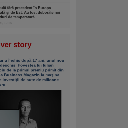
ulă fără precedent în Europa
ală şi de Est. Au fost doborâte noi
duri de temperatură
zi, 10:56
ver story
ariu închis după 17 ani, unul nou
 deschis. Povestea lui Iulian
ciu de la primul premiu primit din
ea Business Magazin la maşina
e investiţii de sute de milioane
uro