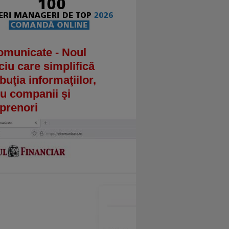
omunicate - Noul
ciu care simplifică
ibuţia informaţiilor,
u companii şi
prenori