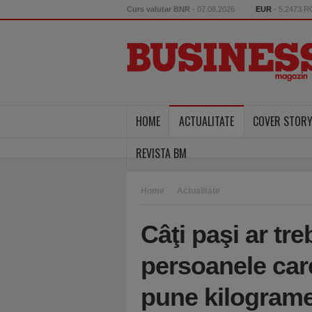
Curs valutar BNR
- 07.08.2026
EUR
- 5.2473 
HOME
ACTUALITATE
COVER STOR
REVISTA BM
Home
Actualitate
Câţi paşi ar tre
persoanele care
pune kilogramel