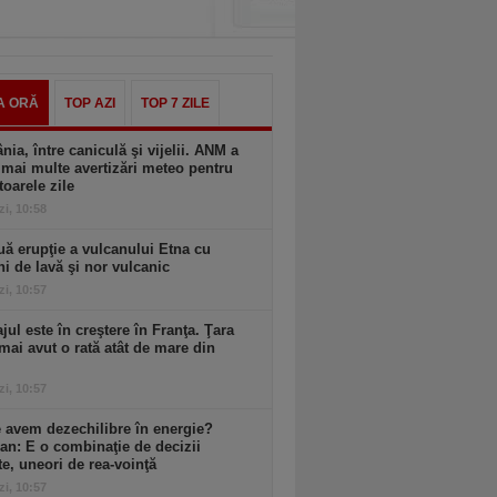
A ORĂ
TOP AZI
TOP 7 ZILE
ia, între caniculă şi vijelii. ANM a
mai multe avertizări meteo pentru
oarele zile
zi, 10:58
ă erupţie a vulcanului Etna cu
ni de lavă şi nor vulcanic
zi, 10:57
ul este în creştere în Franţa. Ţara
mai avut o rată atât de mare din
zi, 10:57
 avem dezechilibre în energie?
an: E o combinaţie de decizii
te, uneori de rea-voinţă
zi, 10:57