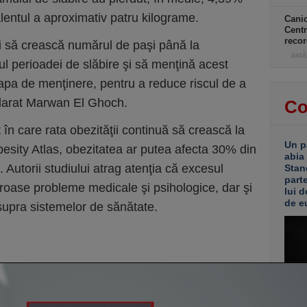
lentul a aproximativ patru kilograme.
Canic
Centr
recor
aţi să crească numărul de paşi până la
astă
ul perioadei de slăbire şi să menţină acest
 etapa de menţinere, pentru a reduce riscul de a
clarat Marwan El Ghoch.
Co
 în care rata obezităţii continuă să crească la
Un p
besity Atlas, obezitatea ar putea afecta 30% din
abia
 Autorii studiului atrag atenţia că excesul
Stan
part
oase probleme medicale şi psihologice, dar şi
lui d
de e
supra sistemelor de sănătate.