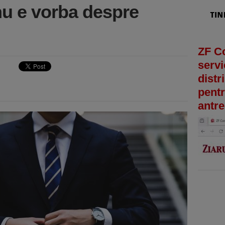
u e vorba despre
ZF C
servi
distr
pentr
antre