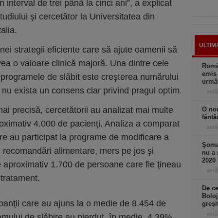
 interval de trei până la cinci ani”, a explicat
diului şi cercetător la Universitatea din
alia.
ULTIM
 unei strategii eficiente care să ajute oamenii să
ea o valoare clinică majoră. Una dintre cele
Român
emis 
programele de slăbit este creşterea numărului
următ
 nu exista un consens clar privind pragul optim.
astă
i precisă, cercetătorii au analizat mai multe
O nou
fântâ
proximativ 4.000 de pacienţi. Analiza a comparat
astă
e au participat la programe de modificare a
Şomaj
u recomandări alimentare, mers pe jos şi
nu a 
2020
e aproximativ 1.700 de persoane care fie ţineau
astă
 tratament.
De ce
Boloj
ipanţii care au ajuns la o medie de 8.454 de
greşi
astă
ramului de slăbire au pierdut, în medie, 4,39%