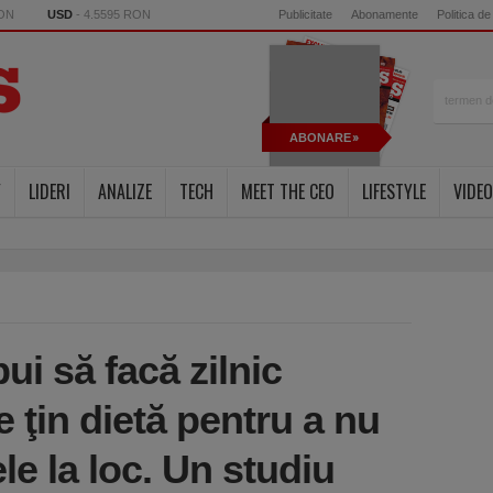
RON
USD
- 4.5595 RON
Publicitate
Abonamente
Politica de
ABONARE
Y
LIDERI
ANALIZE
TECH
MEET THE CEO
LIFESTYLE
VIDEO
bui să facă zilnic
 ţin dietă pentru a nu
e la loc. Un studiu