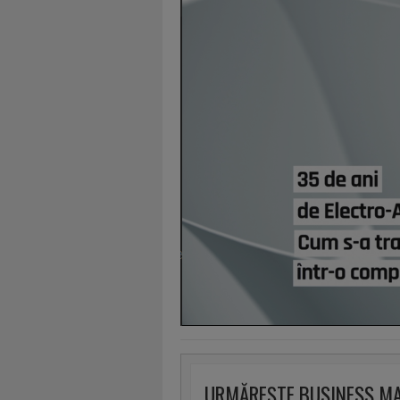
URMĂREȘTE BUSINESS M