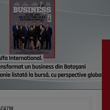
vezi c
VI
AGAZIN