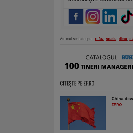
Am mai scris despre:
refuz
,
studiu
,
dieta
,
sl
CITEŞTE PE ZF.RO
China deva
ZF.RO