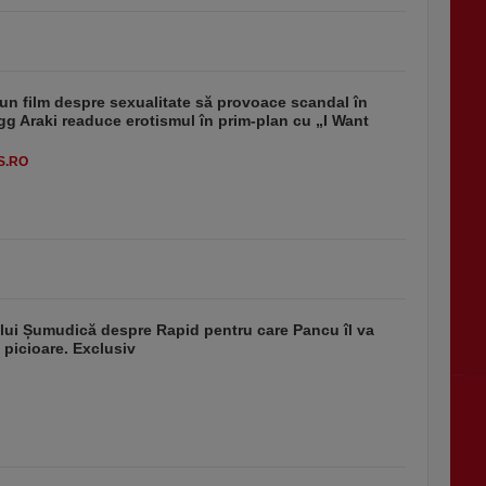
un film despre sexualitate să provoace scandal în
g Araki readuce erotismul în prim-plan cu „I Want
S.RO
 lui Șumudică despre Rapid pentru care Pancu îl va
 picioare. Exclusiv