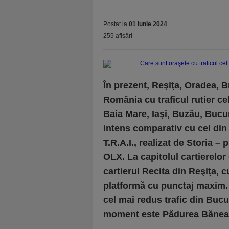
Postat la
01 iunie 2024
259 afişări
În prezent, Reşiţa, Oradea, 
România cu traficul rutier ce
Baia Mare, Iaşi, Buzău, Bucur
intens comparativ cu cel din 
T.R.A.I., realizat de Storia –
OLX. La capitolul cartierelor
cartierul Recita din Reşiţa, 
platformă cu punctaj maxim. Î
cel mai redus trafic din Bucu
moment este Pădurea Băneas