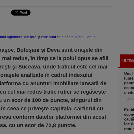
Braşov, Botoşani şi Deva sunt oraşele din
l mai redus, în timp ce la polul opus se află
ULTIM
eşti şi Suceava, unde traficul este cel mai
Unul 
oraşele analizate în cadrul indexului
lume
 platforma cu anunţuri imobiliare lansată de
pentr
econo
 cu cel mai redus trafic rutier se regăseşte
o vit
astă
cu un scor de 100 de puncte, singurul din
n ceea ce priveşte Capitala, cartierul cu
Prob
econo
reşti conform datelor platformei din acest
caută
loc d
a, cu un scor de 72,8 puncte.
renun