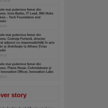
zi, 06:00
ele mai puternice femei din
ess. Irina Barbu, IT Lead, ING Hubs
nia – Tech Foundation and
nels
 20:14
ele mai puternice femei din
ess. Codruţa Furtună, director
al adjunct cu responsabilităţi în aria
ri şi distribuţie la Allianz-Ţiriac
rări
 20:13
ele mai puternice femei din
ess. Flavia Husar, Cofondatoare şi
 Innovation Officer, Innovation Labs
 20:13
ver story