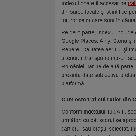
Indexul poate fi accesat pe
tra
din surse locale şi ştiinţifice p
tuturor celor care sunt în căutar
Pe de-o parte, indexul include 
Google Places, Airly, Storia şi 
Repere, Calitatea aerului şi Imo
ulterior, îi transpune într-un s
României. Iar pe de altă parte,
prezintă date subiective preluat
platformă.
Cum este traficul rutier din 
Conform indexului T.R.A.I., secţ
următor: cu cât scorul se aprop
cartierul sau oraşul selectat. I