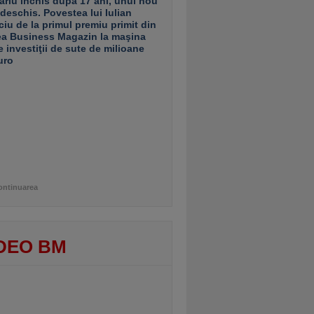
ariu închis după 17 ani, unul nou
 deschis. Povestea lui Iulian
ciu de la primul premiu primit din
ea Business Magazin la maşina
e investiţii de sute de milioane
uro
ontinuarea
DEO BM