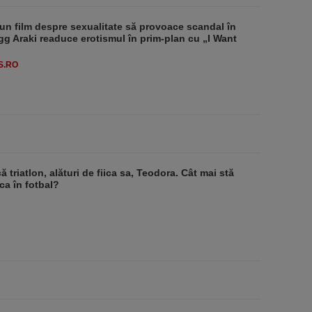
un film despre sexualitate să provoace scandal în
g Araki readuce erotismul în prim-plan cu „I Want
S.RO
ă triatlon, alături de fiica sa, Teodora. Cât mai stă
a în fotbal?