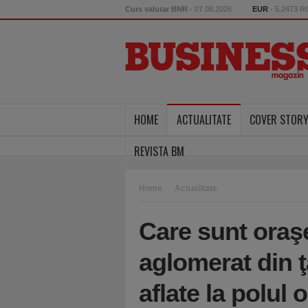
Curs valutar BNR
- 07.08.2026
EUR
- 5.2473 
HOME
ACTUALITATE
COVER STOR
REVISTA BM
Home
Actualitate
Care sunt oraşe
aglomerat din ţ
aflate la polul 