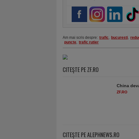
Am mai scris despre:
trafic
,
bucuresti
,
redu
puncte
,
trafic rutier
CITEŞTE PE ZF.RO
China deva
ZF.RO
CITEŞTE PE ALEPHNEWS.RO