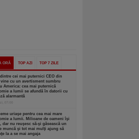
A ORĂ
TOP AZI
TOP 7 ZILE
dintre cei mai puternici CEO din
 vine cu un avertisment sumbru
u America: cea mai puternică
mie a lumii se afundă în datorii cu
eză alarmantă
zi, 07:00
leme uriaşe pentru cea mai mare
mie a lumii. Milioane de oameni îşi
, dar nu reuşesc să-şi găsească un
e muncă şi tot mai mulţi ajung să
ţe la a se mai angaja