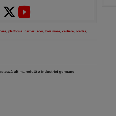
cere
,
platforma
,
cartier
,
scor
,
baia mare
,
cartiere
,
oradea
,
stează ultima redută a industriei germane