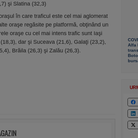
,7) şi Slatina (32,3)
raşul în care traficul este cel mai aglomerat
lalte oraşe regăsite pe platformă, obţinând un
le oraşe cu cel mai intens trafic sunt Iaşi
COVE
(18,3), dar şi Suceava (21,6), Galaţi (23,2),
Alfa
,4), Brăila (26,3) şi Zalău (26,3).
tran
Boto
burs
UR
AGAZIN