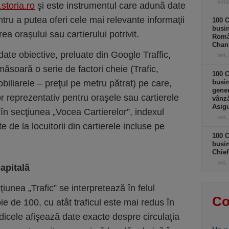
astă
i.storia.ro
şi este instrumentul care adună date
entru a putea oferi cele mai relevante informaţii
100 C
busin
ea oraşului sau cartierului potrivit.
Româ
Chan
date obiective, preluate din Google Traffic,
ieri,
măsoară o serie de factori cheie (Trafic,
100 C
biliarele – preţul pe metru pătrat) pe care,
busin
gener
cor reprezentativ pentru oraşele sau cartierele
vânză
Asigu
 în secţiunea „Vocea Cartierelor”, indexul
ieri,
e de la locuitorii din cartierele incluse pe
100 C
busin
Chief
ieri,
Capitală
iunea „Trafic” se interpretează în felul
Co
ie de 100, cu atât traficul este mai redus în
ndicele afişează date exacte despre circulaţia