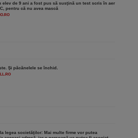
 elev de 9 ani a fost pus să susţină un test scris în aer
-1°C, pentru că nu avea mască
O.RO
ste. Şi păcănelele se închid.
LL.RO
 la legea societăţilor: Mai multe firme vor putea
la aceeaşi adresă, iar o persoană va putea fi asociat