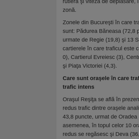
rutieră şi viteza de deplasare,
zonă.
Zonele din Bucureşti în care tr
sunt: Pădurea Băneasa (72,8 pu
urmate de Regie (19,8) şi 13 Se
cartierele în care traficul est
0), Cartierul Evreiesc (3), Cent
şi Piaţa Victoriei (4,3).
Care sunt oraşele în care tra
trafic intens
Oraşul Reşiţa se află în prezen
redus trafic dintre oraşele anal
43,8 puncte, urmat de Oradea (
asemenea, în topul celor 10 ora
redus se regăsesc şi Deva (36,