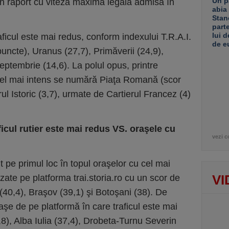
Un p
 în raport cu viteza maximă legală admisă în
abia
Stan
part
lui d
aficul este mai redus, conform indexului T.R.A.I.
de e
ncte), Uranus (27,7), Primăverii (24,9),
ptembrie (14,6). La polul opus, printre
e cel mai intens se numără Piaţa Romană (scor
rul Istoric (3,7), urmate de Cartierul Francez (4)
ficul rutier este mai redus VS. oraşele cu
vezi c
t pe primul loc în topul oraşelor cu cel mai
VI
izate pe platforma trai.storia.ro cu un scor de
40,4), Braşov (39,1) şi Botoşani (38). De
şe de pe platformă în care traficul este mai
8), Alba Iulia (37,4), Drobeta-Turnu Severin