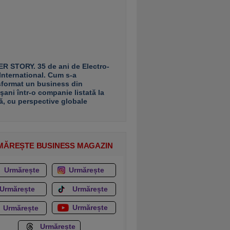
R STORY. 35 de ani de Electro-
 International. Cum s-a
sformat un business din
şani într-o companie listată la
ă, cu perspective globale
MĂREȘTE BUSINESS MAGAZIN
Urmărește
Urmărește
Urmărește
Urmărește
Urmărește
Urmărește
Urmărește