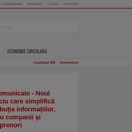
 confidentialitate
Newsletter
Contact
Arhiva BM
ECONOMIE CIRCULARĂ
Cataloage BM
Evenimente
omunicate - Noul
ciu care simplifică
ibuţia informaţiilor,
u companii şi
prenori