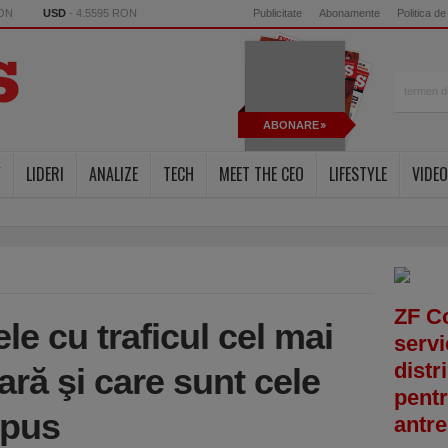
RON
USD
- 4.5595 RON
Publicitate
Abonamente
Politica de
ABONARE
Y
LIDERI
ANALIZE
TECH
MEET THE CEO
LIFESTYLE
VIDEO
ZF C
le cu traficul cel mai
servi
distr
ară şi care sunt cele
pentr
opus
antre