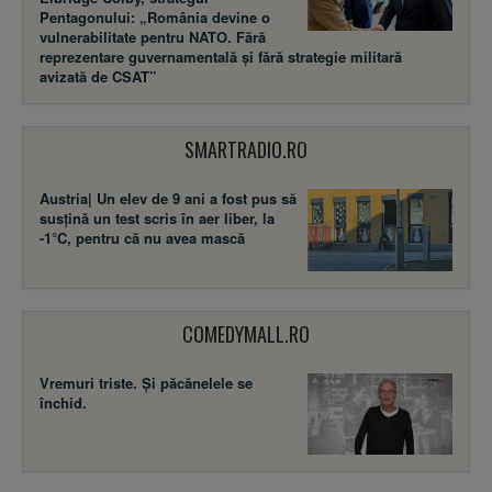
Pentagonului: „România devine o
vulnerabilitate pentru NATO. Fără
reprezentare guvernamentală și fără strategie militară
avizată de CSAT”
SMARTRADIO.RO
Austria| Un elev de 9 ani a fost pus să
susţină un test scris în aer liber, la
-1°C, pentru că nu avea mască
COMEDYMALL.RO
Vremuri triste. Şi păcănelele se
închid.