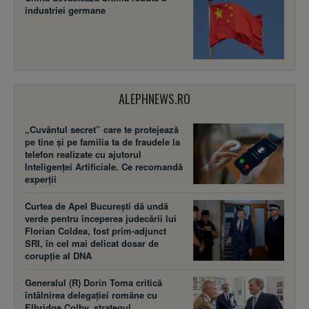
industriei germane
ALEPHNEWS.RO
„Cuvântul secret” care te protejează
pe tine și pe familia ta de fraudele la
telefon realizate cu ajutorul
Inteligenței Artificiale. Ce recomandă
experții
Curtea de Apel București dă undă
verde pentru începerea judecării lui
Florian Coldea, fost prim-adjunct
SRI, în cel mai delicat dosar de
corupție al DNA
Generalul (R) Dorin Toma critică
întâlnirea delegației române cu
Elbridge Colby, strategul