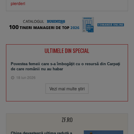
pierderi
ULTIMELE DIN SPECIAL
Povestea femeii care s-a îmbogăţit cu o resursă din Carpaţi
de care românii nu au habar
18 iun 2026
Vezi mai multe ştiri
ZF.RO
China devastează ultima redută a