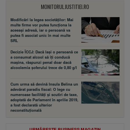
MONITORULJUSTITIEI.RO
Modificări la legea societăţilor: Mai
multe firme vor putea funcţiona la
aceeaşi adresă, iar o persoană va
putea fi asociat unic în mai multe
SRL
Decizie ÎCCJ: Dacă laşi o persoană ce
a consumat alcool să îţi conducă
maşina, răspunzi penal doar dacă
alcoolemia şoferului trece de 0,80 g/l
Cum urma să devină Insula Belina un
adevărat paradis fiscal: O lege cu
numeroase facilităţi şi scutiri de taxe,
adoptată de Parlament în aprilie 2019,
a fost declarată ulterior
neconstituţională
URMĂREȘTE BUSINESS MAGAZIN