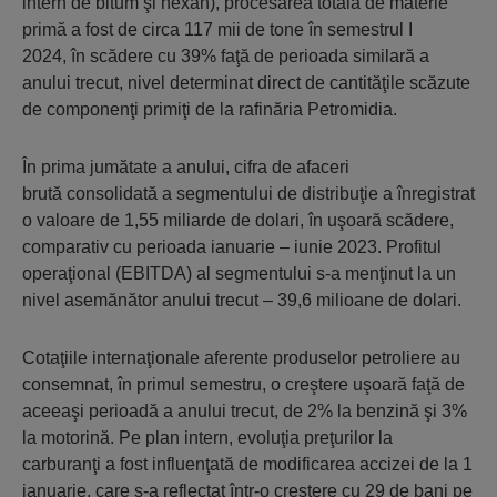
intern de bitum şi hexan), procesarea totală de materie
primă a fost de circa 117 mii de tone în semestrul I
2024, în scădere cu 39% faţă de perioada similară a
anului trecut, nivel determinat direct de cantităţile scăzute
de componenţi primiţi de la rafinăria Petromidia.
În prima jumătate a anului, cifra de afaceri
brută consolidată a segmentului de distribuţie a înregistrat
o valoare de 1,55 miliarde de dolari, în uşoară scădere,
comparativ cu perioada ianuarie – iunie 2023. Profitul
operaţional (EBITDA) al segmentului s-a menţinut la un
nivel asemănător anului trecut – 39,6 milioane de dolari.
Cotaţiile internaţionale aferente produselor petroliere au
consemnat, în primul semestru, o creştere uşoară faţă de
aceeaşi perioadă a anului trecut, de 2% la benzină şi 3%
la motorină. Pe plan intern, evoluţia preţurilor la
carburanţi a fost influenţată de modificarea accizei de la 1
ianuarie, care s-a reflectat într-o creştere cu 29 de bani pe