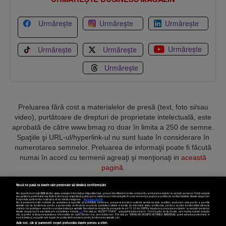
Urmărește
Urmărește
Urmărește
Urmărește
Urmărește
Urmărește
Urmărește
Preluarea fără cost a materialelor de presă (text, foto si/sau
video), purtătoare de drepturi de proprietate intelectuală, este
aprobată de către www.bmag.ro doar în limita a 250 de semne.
Spaţiile şi URL-ul/hyperlink-ul nu sunt luate în considerare în
numerotarea semnelor. Preluarea de informaţii poate fi făcută
numai în acord cu termenii agreaţi şi menţionaţi in
această
pagină
.
Nouă ne pasă ca datele tale personale să rămână confidențiale
Noi și partenerii noștri
589
stocăm și/sau accesăm informații pe dispozitivul dvs., precum identificatorii cookie unici pentru prelucrarea datelor cu caracter personal. Puteți accepta
sau gestiona preferințele dvs. făcând clic mai jos, respectiv vă puteți opune utilizării unui interes legitim în orice moment pe pagina cu politica de confidențialitate. Aceste alegeri vor
fi raportate partenerilor noștri și nu vă vor afecta navigarea.
Mai multe detalii
Noi si partenerii nostri (retelele de socializare si agentiile de publicitate partenere, precum si furnizorii nostri de servicii de date analitice) prelucram date pentru a permite
Termeni și condiții
Confidențialitate
Cookies
Contact
website-ului sa functioneze, pentru a personaliza continutul si anunturile publicitare afisate in functie de interesele si/sau profilul dvs., pentru a va oferi functionalitati aferente
retelelor de socializare si pentru a analiza traficul pe website. Beneficiati de drepturile prevazute de art. 15-22 din GDPR in legatura cu prelucrarea datelor cu caracter personal.
Aceste drepturi pot fi exercitate prin modalitatea indicata
aici
. Prin click pe “ACCEPT TOATE”, acceptati folosirea tuturor Tehnologiilor de tip Cookie, care implica inclusiv acceptul
dvs. cu privire la stocarea/accesarea informatiilor de catre Vendor-ii cu care colaboram. Prin click pe “VREAU SA MODIFIC SETARILE INDIVIDUAL” puteti schimba preferintele in
mod individual, mai putin cele legate de cookie strict necesare pentru functionarea website-ului.
Atât noi, cât și partenerii noștri prelucrăm datele pentru a oferi:
Copyright © 2025 BUSINESSMEX S.A.