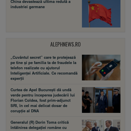
China devastează ultima redută a
industriei germane
ALEPHNEWS.RO
„Cuvântul secret” care te protejează
pe tine și pe familia ta de fraudele la
telefon realizate cu ajutorul
Inteligenței Artificiale. Ce recomandă
experții
Curtea de Apel București dă undă
verde pentru începerea judecării lui
Florian Coldea, fost prim-adjunct
SRI, în cel mai delicat dosar de
corupție al DNA
Generalul (R) Dorin Toma critică
întâlnirea delegației române cu