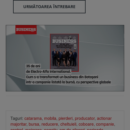
URMĂTOAREA ÎNTREBARE
Taguri:
catarama
,
mobila
,
pierderi
,
producator
,
actionar
majoritar
,
bursa
,
reducere
,
cheltuieli
,
coboare
,
companie
,
control
,
majorare
,
negativ
,
om de afaceri
,
perioada
,