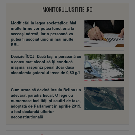
MONITORULJUSTITIEI.RO
Modificări la legea societăţilor: Mai
multe firme vor putea funcţiona la
aceeaşi adresă, iar o persoană va
putea fi asociat unic în mai multe
SRL
Decizie ÎCCJ: Dacă laşi o persoană ce
a consumat alcool să îţi conducă
maşina, răspunzi penal doar dacă
alcoolemia şoferului trece de 0,80 g/l
Cum urma să devină Insula Belina un
adevărat paradis fiscal: O lege cu
numeroase facilităţi şi scutiri de taxe,
adoptată de Parlament în aprilie 2019,
a fost declarată ulterior
neconstituţională