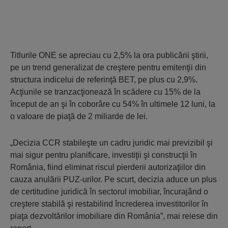
Titlurile ONE se apreciau cu 2,5% la ora publicării ştirii,
pe un trend generalizat de creştere pentru emitenţii din
structura indicelui de referinţă BET, pe plus cu 2,9%.
Acţiunile se tranzacţionează în scădere cu 15% de la
început de an şi în coborâre cu 54% în ultimele 12 luni, la
o valoare de piaţă de 2 miliarde de lei.
„Decizia CCR stabileşte un cadru juridic mai previzibil şi
mai sigur pentru planificare, investiţii şi construcţii în
România, fiind eliminat riscul pierderii autorizaţiilor din
cauza anulării PUZ-urilor. Pe scurt, decizia aduce un plus
de certitudine juridică în sectorul imobiliar, încurajând o
creştere stabilă şi restabilind încrederea investitorilor în
piaţa dezvoltărilor imobiliare din România”, mai reiese din