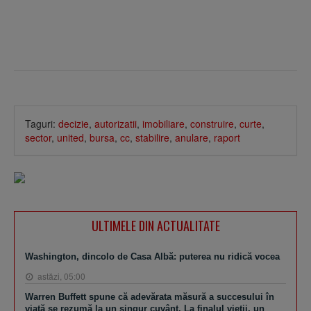
Taguri:
decizie
,
autorizatii
,
imobiliare
,
construire
,
curte
,
sector
,
united
,
bursa
,
cc
,
stabilire
,
anulare
,
raport
ULTIMELE DIN ACTUALITATE
Washington, dincolo de Casa Albă: puterea nu ridică vocea
astăzi, 05:00
Warren Buffett spune că adevărata măsură a succesului în
viaţă se rezumă la un singur cuvânt. La finalul vieţii, un