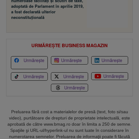
numeroase facilităţi şi scutiri de taxe,
adoptată de Parlament în aprilie 2019,
a fost declarată ulterior
neconstituţională
URMĂREȘTE BUSINESS MAGAZIN
Urmărește
Urmărește
Urmărește
Urmărește
Urmărește
Urmărește
Urmărește
Preluarea fără cost a materialelor de presă (text, foto si/sau
video), purtătoare de drepturi de proprietate intelectuală, este
aprobată de către www.bmag.ro doar în limita a 250 de semne.
Spaţiile şi URL-ul/hyperlink-ul nu sunt luate în considerare în
numerotarea semnelor. Preluarea de informaţii poate fi făcută