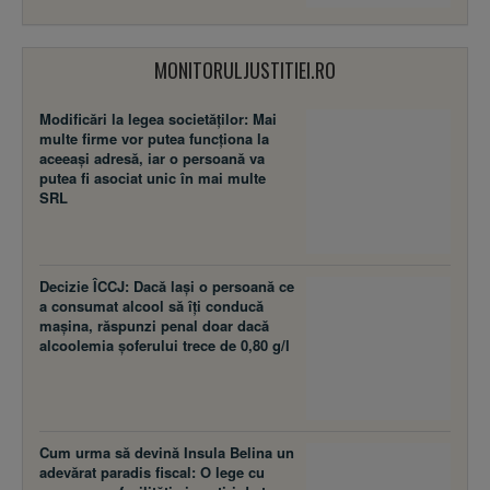
MONITORULJUSTITIEI.RO
Modificări la legea societăţilor: Mai
multe firme vor putea funcţiona la
aceeaşi adresă, iar o persoană va
putea fi asociat unic în mai multe
SRL
Decizie ÎCCJ: Dacă laşi o persoană ce
a consumat alcool să îţi conducă
maşina, răspunzi penal doar dacă
alcoolemia şoferului trece de 0,80 g/l
Cum urma să devină Insula Belina un
adevărat paradis fiscal: O lege cu