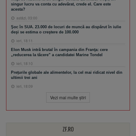
singur lucru va conta cu adevărat, crede el. Care este
acesta?
astăzi, 03:00
Şoc în SUA. 23.000 de locuri de muncă au dispărut în iulie
deşi se estima o creştere de 100.000
ieri, 18:11
Elon Musk intră brutal în campania din Franţa: cere
„reducerea la tăcere” a candidatei Marine Tondel
ieri, 18:10
Preţurile globale ale alimentelor, la cel mai ridicat nivel din
ultimii trei ani
ieri, 18:09
Vezi mai multe ştiri
ZF.RO