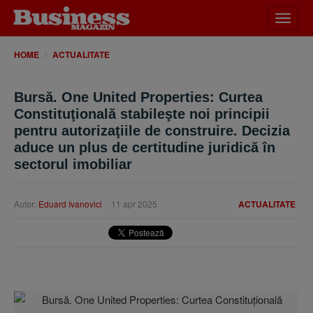
Desch
meniu
HOME
ACTUALITATE
Bursă. One United Properties: Curtea
Constituţională stabileşte noi principii
pentru autorizaţiile de construire. Decizia
aduce un plus de certitudine juridică în
sectorul imobiliar
Autor:
Eduard Ivanovici
11 apr 2025
ACTUALITATE