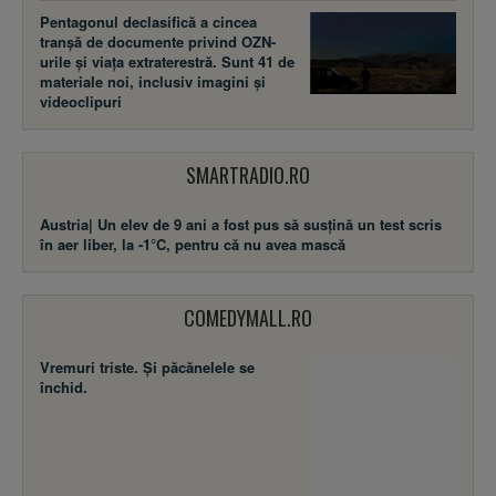
Pentagonul declasifică a cincea
tranșă de documente privind OZN-
urile și viața extraterestră. Sunt 41 de
materiale noi, inclusiv imagini și
videoclipuri
SMARTRADIO.RO
Austria| Un elev de 9 ani a fost pus să susţină un test scris
în aer liber, la -1°C, pentru că nu avea mască
COMEDYMALL.RO
Vremuri triste. Şi păcănelele se
închid.