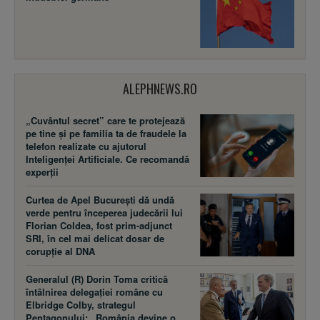
ALEPHNEWS.RO
„Cuvântul secret” care te protejează
pe tine și pe familia ta de fraudele la
telefon realizate cu ajutorul
Inteligenței Artificiale. Ce recomandă
experții
Curtea de Apel București dă undă
verde pentru începerea judecării lui
Florian Coldea, fost prim-adjunct
SRI, în cel mai delicat dosar de
corupție al DNA
Generalul (R) Dorin Toma critică
întâlnirea delegației române cu
Elbridge Colby, strategul
Pentagonului: „România devine o