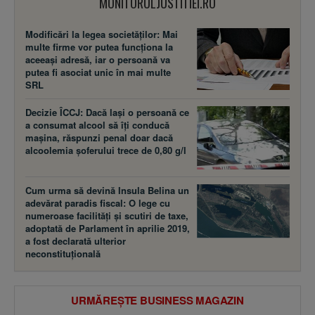
MONITORULJUSTITIEI.RO
Modificări la legea societăţilor: Mai
multe firme vor putea funcţiona la
aceeaşi adresă, iar o persoană va
putea fi asociat unic în mai multe
SRL
Decizie ÎCCJ: Dacă laşi o persoană ce
a consumat alcool să îţi conducă
maşina, răspunzi penal doar dacă
alcoolemia şoferului trece de 0,80 g/l
Cum urma să devină Insula Belina un
adevărat paradis fiscal: O lege cu
numeroase facilităţi şi scutiri de taxe,
adoptată de Parlament în aprilie 2019,
a fost declarată ulterior
neconstituţională
URMĂREȘTE BUSINESS MAGAZIN