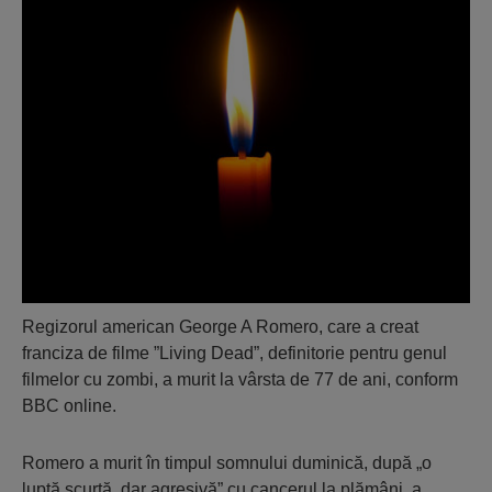
Regizorul american George A Romero, care a creat
franciza de filme ”Living Dead”, definitorie pentru genul
filmelor cu zombi, a murit la vârsta de 77 de ani, conform
BBC online.
Romero a murit în timpul somnului duminică, după „o
luptă scurtă, dar agresivă” cu cancerul la plămâni, a