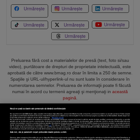
Urmărește
Urmărește
Urmărește
Urmărește
Urmărește
Urmărește
Urmărește
Preluarea fără cost a materialelor de presă (text, foto si/sau
video), purtătoare de drepturi de proprietate intelectuală, este
aprobată de către www.bmag.ro doar în limita a 250 de semne.
Spaţiile şi URL-ul/hyperlink-ul nu sunt luate în considerare în
numerotarea semnelor. Preluarea de informaţii poate fi făcută
numai în acord cu termenii agreaţi şi menţionaţi in
această
pagină
.
Nouă ne pasă ca datele tale personale să rămână confidențiale
Noi și partenerii noștri
589
stocăm și/sau accesăm informații pe dispozitivul dvs., precum identificatorii cookie unici pentru prelucrarea datelor cu caracter personal. Puteți accepta
sau gestiona preferințele dvs. făcând clic mai jos, respectiv vă puteți opune utilizării unui interes legitim în orice moment pe pagina cu politica de confidențialitate. Aceste alegeri vor
fi raportate partenerilor noștri și nu vă vor afecta navigarea.
Mai multe detalii
Noi si partenerii nostri (retelele de socializare si agentiile de publicitate partenere, precum si furnizorii nostri de servicii de date analitice) prelucram date pentru a permite
Termeni și condiții
Confidențialitate
Cookies
Contact
website-ului sa functioneze, pentru a personaliza continutul si anunturile publicitare afisate in functie de interesele si/sau profilul dvs., pentru a va oferi functionalitati aferente
retelelor de socializare si pentru a analiza traficul pe website. Beneficiati de drepturile prevazute de art. 15-22 din GDPR in legatura cu prelucrarea datelor cu caracter personal.
Aceste drepturi pot fi exercitate prin modalitatea indicata
aici
. Prin click pe “ACCEPT TOATE”, acceptati folosirea tuturor Tehnologiilor de tip Cookie, care implica inclusiv acceptul
dvs. cu privire la stocarea/accesarea informatiilor de catre Vendor-ii cu care colaboram. Prin click pe “VREAU SA MODIFIC SETARILE INDIVIDUAL” puteti schimba preferintele in
mod individual, mai putin cele legate de cookie strict necesare pentru functionarea website-ului.
Atât noi, cât și partenerii noștri prelucrăm datele pentru a oferi:
Copyright © 2025 BUSINESSMEX S.A.
Stocarea și/sau accesarea informațiilor de pe un dispozitiv. Măsurarea performanței reclamelor. Utilizarea profilurilor pentru selectarea conținutului personalizat. Dezvoltarea și
îmbunătățirea serviciilor. Crearea profilurilor de conținut personalizat. Utilizarea profilurilor pentru selectarea publicității personalizate. Crearea profilurilor pentru publicitate