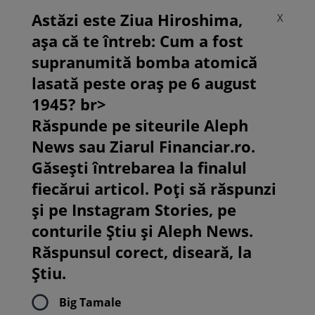
Astăzi este Ziua Hiroshima,
X
așa că te întreb: Cum a fost
supranumită bomba atomică
lasată peste oraș pe 6 august
1945? br>
Răspunde pe siteurile Aleph
News sau Ziarul Financiar.ro.
Găsești întrebarea la finalul
fiecărui articol. Poți să răspunzi
și pe Instagram Stories, pe
conturile Știu și Aleph News.
Răspunsul corect, diseară, la
Știu.
Big Tamale