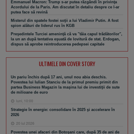
Emmanuel Macron: Trump s-ar putea răzgândi în privinţa
Acordului de la Paris. Am discutat în detaliu despre ce l-ar
putea face să revină
Misterul din spatele fostei soţii a lui Vladimir Putin. A fost
spion alături de liderul rus în KGB
Preşedintele Turciei ameninţă că va "tăia capul trădătorilor",
la un an după tentativa eşuată de lovitură de stat. Erdogan,
dispus să aprobe reintroducerea pedepsei capitale
ULTIMELE DIN COVER STORY
Un pariu închis după 17 ani, unul nou abia deschis.
Povestea lui Iulian Stanciu de la primul premiu primit din
partea Business Magazin la maşina lui de investiţii de sute
de milioane de euro
luni, 10:00
Strategie în energie: consolidare în 2025 şi accelerare în
2026
20 iul 2026
Povestea unei afaceri din Botoşani care, după 35 de ani de